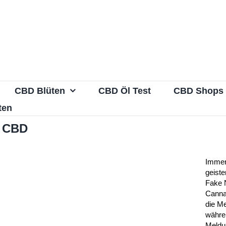
CBD Blüten
CBD Öl Test
CBD Shops
ten
r CBD
Immer
geist
Fake 
Canna
die M
währe
Meldu