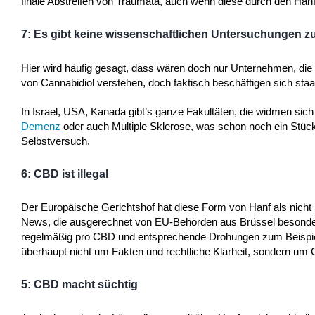
finale Abstreifen von Traumata, auch wenn diese durch den Hanf
7: Es gibt keine wissenschaftlichen Untersuchungen 
Hier wird häufig gesagt, dass wären doch nur Unternehmen, di
von Cannabidiol verstehen, doch faktisch beschäftigen sich staa
In Israel, USA, Kanada gibt’s ganze Fakultäten, die widmen si
Demenz
oder auch Multiple Sklerose, was schon noch ein Stü
Selbstversuch.
6: CBD ist illegal
Der Europäische Gerichtshof hat diese Form von Hanf als nich
News, die ausgerechnet von EU-Behörden aus Brüssel besonders a
regelmäßig pro CBD und entsprechende Drohungen zum Beispiel vo
überhaupt nicht um Fakten und rechtliche Klarheit, sondern um 
5: CBD macht süchtig