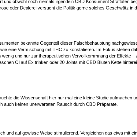
liert und obwohl noch niemals irgendein CBD Konsument Straftaten b
hose oder Dealerei versucht die Politik gerne solches Geschwätz in d
nsumenten bekannte Gegenteil dieser Falschbehauptung nachgewies
endwie eine Vermischung mit THC zu konstatieren. Im Fokus stehen d
m wenig und nur zur therapeutischen Vervollkommnung der Effekte –
hen Öl auf Ex trinken oder 20 Joints mit CBD Blüten Kette hintere
h brauchte die Wissenschaft hier nur mal eine kleine Studie aufmachen 
ch auch keinen unerwarteten Rausch durch CBD Präparate.
lich und auf gewisse Weise stimulierend. Vergleichen das etwa mit e