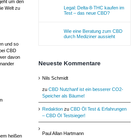
egeht um den
Legal: Delta-8-THC kaufen im
ie Welt zu
Test – das neue CBD?
Wie eine Beratung zum CBD
durch Mediziner aussieht
en und so
abei CBD
 wer davon
Neueste Kommentare
inander
Nils Schmidt
zu
CBD Nutzhanf ist ein besserer CO2-
Speicher als Bäume!
um
Redaktion
zu
CBD Öl Test & Erfahrungen
– CBD Öl Testsieger!
Paul Allan Hartmann
inem heißen