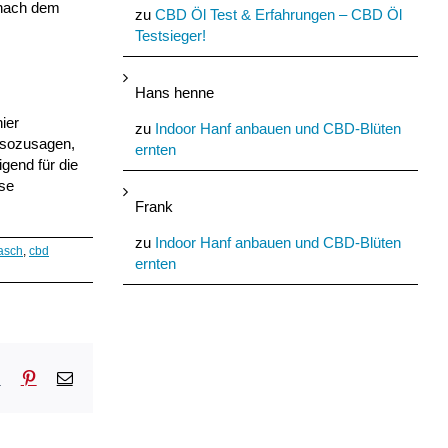
ach dem
zu
CBD Öl Test & Erfahrungen – CBD Öl
Testsieger!
Hans henne
ier
zu
Indoor Hanf anbauen und CBD-Blüten
 sozusagen,
ernten
gend für die
ese
Frank
zu
Indoor Hanf anbauen und CBD-Blüten
asch
,
cbd
ernten
sApp
Tumblr
Pinterest
E-
Mail