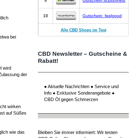
9
Gutschein:5cbsxfinest
10
Gutschein: feelgood
lich
Alle CBD Shops im Test
etwa bei
CBD Newsletter – Gutscheine &
Rabatt!
l wird
 Zulassung der
● Aktuelle Nachrichten ● Service und
Info ● Exklusive Sonderangebote ●
CBD Öl gegen Schmerzen
cht wirken
ust auf Süßes
glich wie das
Bleiben Sie immer informiert: Wir testen