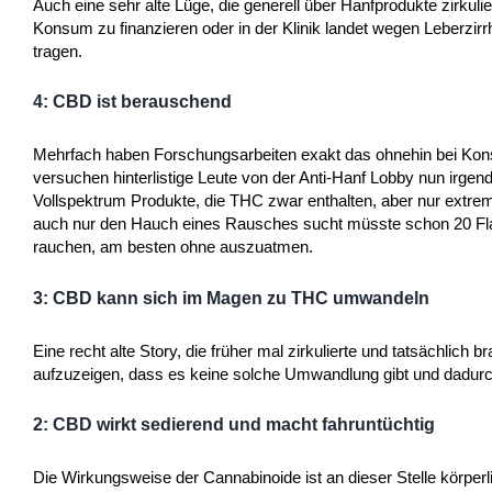
Auch eine sehr alte Lüge, die generell über Hanfprodukte zirku
Konsum zu finanzieren oder in der Klinik landet wegen Leberzirr
tragen.
4: CBD ist berauschend
Mehrfach haben Forschungsarbeiten exakt das ohnehin bei Ko
versuchen hinterlistige Leute von der Anti-Hanf Lobby nun irg
Vollspektrum Produkte, die THC zwar enthalten, aber nur extre
auch nur den Hauch eines Rausches sucht müsste schon 20 Flasc
rauchen, am besten ohne auszuatmen.
3: CBD kann sich im Magen zu THC umwandeln
Eine recht alte Story, die früher mal zirkulierte und tatsächlic
aufzuzeigen, dass es keine solche Umwandlung gibt und dadur
2: CBD wirkt sedierend und macht fahruntüchtig
Die Wirkungsweise der Cannabinoide ist an dieser Stelle körper