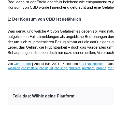
Bad, dann ist der Effekt ebenfalls belebend wie entspannend zu
Konsum von CBD wurde hinreichend geforscht und eine Gefährdun
1: Der Konsum von CBD ist gefährlich
Was genau und welche Art von Gefahren es geben soll wird natürl
aufgelisteten Falschmeldungen als angebliche Bedrohungen durc
der um sich zu präsentieren Bezug nimmt auf die dafür eigens g
Leber, das Gehirn, die Fruchtbarkeit – doch das wurde alles umf
Behauptungen, die eben doch nur dazu dienen sollen, Verbrauche
Von
Gerd Hering
|
August 10th, 2021
|
Kategorien:
CBD Nachrichten
|
Tags
kosmetik
,
cbd kristalle
,
cbd liquid
,
cbd shop
,
cbd tiere
,
nutzhanf
,
terpene
,
thc
,
Teile das: Wähle deine Plattform!