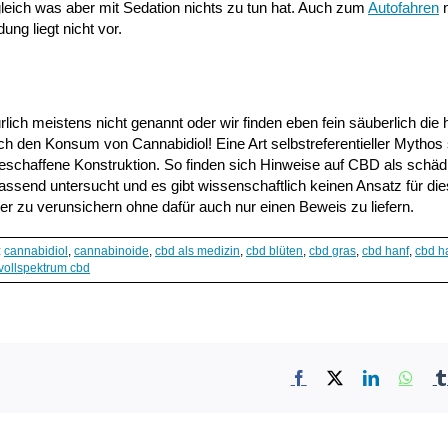
gleich was aber mit Sedation nichts zu tun hat. Auch zum
Autofahren
n
g liegt nicht vor.
ich meistens nicht genannt oder wir finden eben fein säuberlich die h
h den Konsum von Cannabidiol! Eine Art selbstreferentieller Mythos
eschaffene Konstruktion. So finden sich Hinweise auf CBD als schädi
assend untersucht und es gibt wissenschaftlich keinen Ansatz für di
r zu verunsichern ohne dafür auch nur einen Beweis zu liefern.
:
cannabidiol
,
cannabinoide
,
cbd als medizin
,
cbd blüten
,
cbd gras
,
cbd hanf
,
cbd h
vollspektrum cbd
Facebook
X
LinkedIn
What