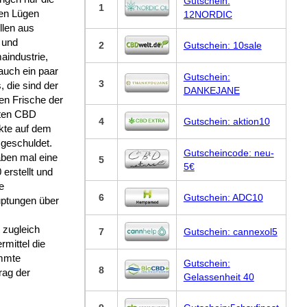
Gutschein:
1
hen Lügen
12NORDIC
llen aus
k und
2
Gutschein: 10sale
aindustrie,
 auch ein paar
Gutschein:
3
, die sind der
DANKEJANE
ven Frische der
bten CBD
4
Gutschein: aktion10
kte auf dem
 geschuldet.
Gutscheincode: neu-
aben mal eine
5
5€
 erstellt und
e
6
Gutschein: ADC10
ptungen über
 zugleich
7
Gutschein: cannexol5
mittel die
immte
Gutschein:
8
rag der
Gelassenheit 40