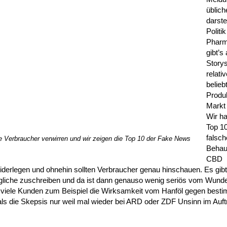
üblic
darste
Politi
Pharm
gibt’s
Storys
relati
belie
Produ
Markt
Wir h
Top 10
falsch
e Verbraucher verwirren und wir zeigen die Top 10 der Fake News
Behau
CBD
erlegen und ohnehin sollten Verbraucher genau hinschauen. Es gibt
ögliche zuschreiben und da ist dann genauso wenig seriös vom Wunder
 viele Kunden zum Beispiel die Wirksamkeit vom Hanföl gegen best
ls die Skepsis nur weil mal wieder bei ARD oder ZDF Unsinn im Auft