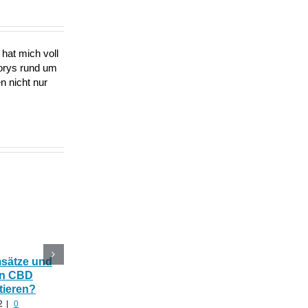
hat mich voll
torys rund um
n nicht nur
msätze und
Katerstimmung: Wie
Das Ökohaus aus
In CBD
hilfreich ist CBD Hanf
Nutzhanf und
tieren?
nach zu viel Alkohol?
Cannabinoide als
Baumaterial
2
|
0
August 24th, 2022
|
0