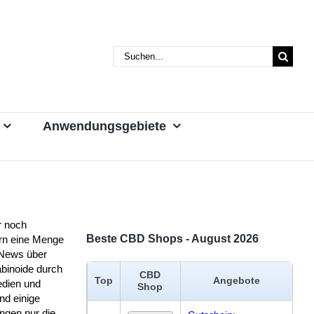
Suche
nach:
Anwendungsgebiete
 noch
Beste CBD Shops - August 2026
ern eine Menge
News über
binoide durch
CBD
Top
Angebote
edien und
Shop
nd einige
ngen nur die