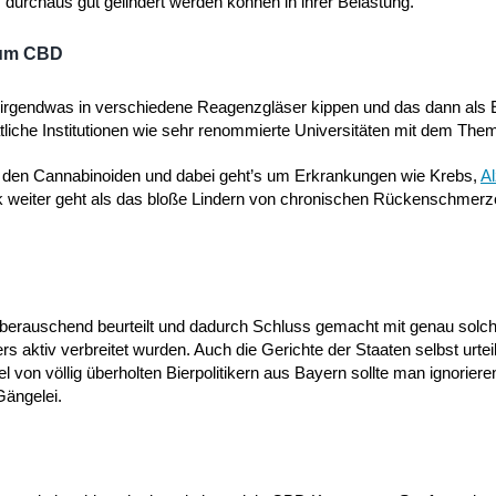
 durchaus gut gelindert werden können in ihrer Belastung.
zum CBD
e irgendwas in verschiedene Reagenzgläser kippen und das dann als 
tliche Institutionen wie sehr renommierte Universitäten mit dem The
ch den Cannabinoiden und dabei geht’s um Erkrankungen wie Krebs,
A
ck weiter geht als das bloße Lindern von chronischen Rückenschmerz
t berauschend beurteilt und dadurch Schluss gemacht mit genau solc
ktiv verbreitet wurden. Auch die Gerichte der Staaten selbst urtei
n völlig überholten Bierpolitikern aus Bayern sollte man ignorieren
Gängelei.