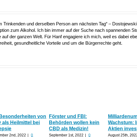
nem Trinkenden und derselben Person am nächsten Tag“ – Dostojewski 
Option zum Alkohol. Ich bin immer auf der Suche nach spannenden S
uf der ganzen Welt. Für Hanf engagiere ich mich, weil es dabei ebe
heit, gesundheitliche Vorteile und um die Bürgerrechte geht.
 Besonderheiten von
Förster und FBI:
Milliardenu
als Heilmittel bei
Behörden wollen kein
Wachstum: 
epsie
CBD als Medizin!
Aktien inves
mber 2nd, 2022
|
0
September 1st, 2022
|
0
August 25th, 202