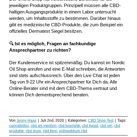
jeweiligen Produktgruppen. Prinzipiell müssen alle CBD-
haltigen Ausgangsprodukte in einem Labor untersucht
werden, um Inhaltsstoffe zu bestimmen. Darüber hinaus
gibt es medizinische CBD-Produkte, die zum Beispiel ein
offizielles Dermatest Siegel besitzen.
🔍 Ist es möglich, Fragen an fachkundige
Ansprechpartner zu richten?
Der Kundenservice ist spitzenmäßig. Du kannst im Nordic
Oil Shop anrufen und eine E-Mail schreiben, die Antworten
sind stets aufschlussreich. Über den Live Chat ist jeden
Tag von 9-22 Uhr ein Ansprechpartner für Dich da. Alle
Online-Berater sind mit dem CBD-Thema vertraut und
können Dich dementsprechend beraten.
Von
Jenny Haas
|
Juli 2nd, 2020
|
Kategorien:
CBD Shop Test
|
Tags:
cannabidiol
,
cbd als medizin
,
cbd kosmetik
,
cbd liquid
,
cbd oel
,
cbd
produkte
,
cbd shop
,
cbd tiere
,
vollspektrum cbd