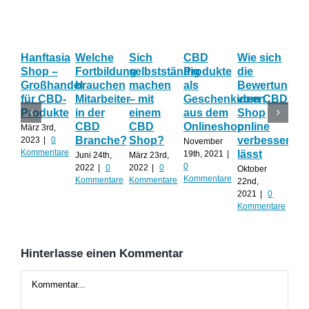
Hanftasia
Welche
Sich
CBD
Wie sich
Wo
Shop –
Fortbildung
selbstständig
Produkte
die
der
Großhandel
brauchen
machen
als
Bewertung
Fa
für CBD-
Mitarbeiter
– mit
Geschenkideen
vom CBD
be
Produkte
in der
einem
aus dem
Shop
CB
CBD
CBD
Onlineshop
online
Sh
März 3rd,
Branche?
Shop?
verbessern
ac
2023
|
0
November
Kommentare
lässt
mu
19th, 2021
|
Juni 24th,
März 23rd,
0
2022
|
0
2022
|
0
Oktober
Sep
Kommentare
Kommentare
Kommentare
22nd,
30th
2021
|
0
0
Kommentare
Kom
Hinterlasse einen Kommentar
Kommentar