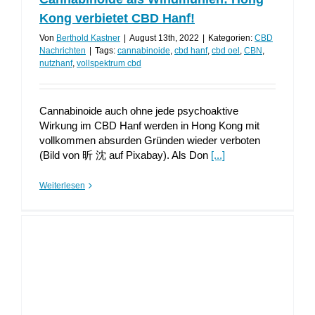
Kong verbietet CBD Hanf!
Von
Berthold Kastner
|
August 13th, 2022
|
Kategorien:
CBD
Nachrichten
|
Tags:
cannabinoide
,
cbd hanf
,
cbd oel
,
CBN
,
nutzhanf
,
vollspektrum cbd
Cannabinoide auch ohne jede psychoaktive
Wirkung im CBD Hanf werden in Hong Kong mit
vollkommen absurden Gründen wieder verboten
(Bild von 昕 沈 auf Pixabay). Als Don
[...]
Weiterlesen