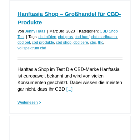
Hanftasia Shop – Großhandel für CBD-
Produkte
Von
Jenny Haas
|
März 3rd, 2023
|
Kategorien:
CBD Shop
Test
|
Tags:
cbd blüten
,
cbd gras
,
cbd hanf
,
cbd marihuana
,
cbd oel
,
cbd produkte
,
cbd shop
,
cbd tiere
,
cbg
,
thc
,
vollspektrum cbd
Hanftasia Shop im Test Die CBD-Marke Hanftasia
ist europaweit bekannt und wird von vielen
Konsumenten geschätzt. Dabei wissen die meisten
gar nicht, dass ihr CBD
[...]
Weiterlesen