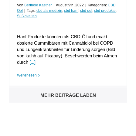
Von
Berthold Kastner
|
August 9th, 2022
|
Kategorien:
CBD
Oel
|
Tags:
cbd als medizin
,
cbd hanf
,
cbd oel
,
cbd produkte
,
Süßigkeiten
Hanf Produkte könnten als CBD-Öl und exakt
dosierte Gummibären mit Cannabidiol bei COPD
und Lungenkrankheiten für Linderung sorgen (Bild
von kalhh auf Pixabay). Beschwerden beim Atmen
durch
[...]
Weiterlesen
MEHR BEITRÄGE LADEN