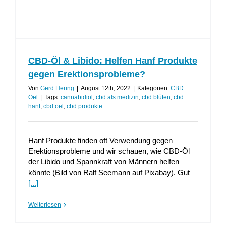
CBD-Öl & Libido: Helfen Hanf Produkte
gegen Erektionsprobleme?
Von
Gerd Hering
|
August 12th, 2022
|
Kategorien:
CBD
Oel
|
Tags:
cannabidiol
,
cbd als medizin
,
cbd blüten
,
cbd
hanf
,
cbd oel
,
cbd produkte
Hanf Produkte finden oft Verwendung gegen
Erektionsprobleme und wir schauen, wie CBD-Öl
der Libido und Spannkraft von Männern helfen
könnte (Bild von Ralf Seemann auf Pixabay). Gut
[...]
Weiterlesen