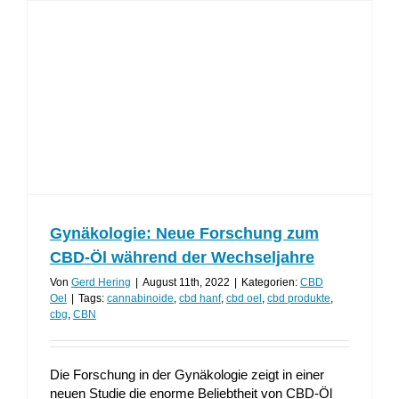
Gynäkologie: Neue Forschung zum
CBD-Öl während der Wechseljahre
Von
Gerd Hering
|
August 11th, 2022
|
Kategorien:
CBD
Oel
|
Tags:
cannabinoide
,
cbd hanf
,
cbd oel
,
cbd produkte
,
cbg
,
CBN
Die Forschung in der Gynäkologie zeigt in einer
neuen Studie die enorme Beliebtheit von CBD-Öl