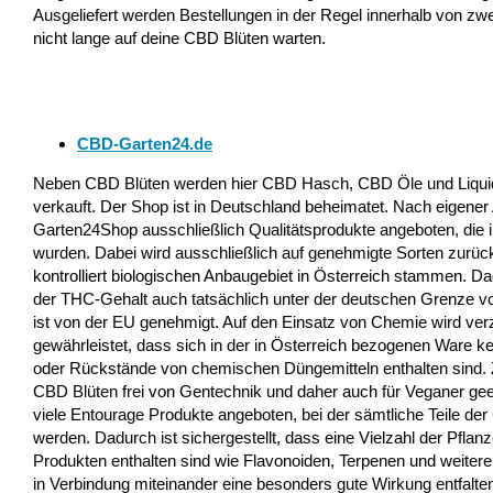
Ausgeliefert werden Bestellungen in der Regel innerhalb von zw
nicht lange auf deine CBD Blüten warten.
CBD-Garten24.de
Neben CBD Blüten werden hier CBD Hasch, CBD Öle und Liqui
verkauft. Der Shop ist in Deutschland beheimatet. Nach eigen
Garten24Shop ausschließlich Qualitätsprodukte angeboten, die i
wurden. Dabei wird ausschließlich auf genehmigte Sorten zurück
kontrolliert biologischen Anbaugebiet in Österreich stammen. Dad
der THC-Gehalt auch tatsächlich unter der deutschen Grenze vo
ist von der EU genehmigt. Auf den Einsatz von Chemie wird verzi
gewährleistet, dass sich in der in Österreich bezogenen Ware kei
oder Rückstände von chemischen Düngemitteln enthalten sind.
CBD Blüten frei von Gentechnik und daher auch für Veganer ge
viele Entourage Produkte angeboten, bei der sämtliche Teile de
werden. Dadurch ist sichergestellt, dass eine Vielzahl der Pflanz
Produkten enthalten sind wie Flavonoiden, Terpenen und weitere I
in Verbindung miteinander eine besonders gute Wirkung entfalte