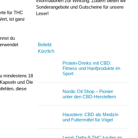
Informationen zur Wirkung. Zudem bieten wir
Sonderangebote und Gutscheine für unsere
erte für THC
Leser!
rt, ist ganz
nnst du
Beliebt
verwendet
Kürzlich
Protein-Drinks mit CBD:
Fitness und Hanfprodukte im
Sport
du mindestens 18
D Kapseln und Öle
fehlen, diese
Nordic Oil Shop – Pionier
unter den CBD-Herstellern
Haustiere: CBD als Medizin
und Futtermittel für Vögel
Legal: Delta-8-THC kaufen im