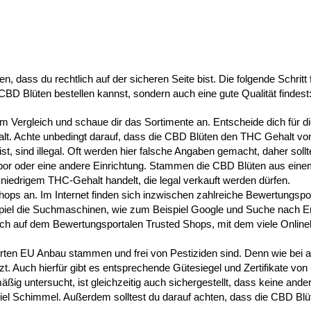
 dass du rechtlich auf der sicheren Seite bist. Die folgende Schritt f
CBD Blüten bestellen kannst, sondern auch eine gute Qualität findest
m Vergleich und schaue dir das Sortimente an. Entscheide dich für 
lt. Achte unbedingt darauf, dass die CBD Blüten den THC Gehalt von
t, sind illegal. Oft werden hier falsche Angaben gemacht, daher soll
flabor oder eine andere Einrichtung. Stammen die CBD Blüten aus einem 
 niedrigem THC-Gehalt handelt, die legal verkauft werden dürfen.
hops an. Im Internet finden sich inzwischen zahlreiche Bewertungspor
ispiel die Suchmaschinen, wie zum Beispiel Google und Suche nach E
auch auf dem Bewertungsportalen Trusted Shops, mit dem viele Online
rten EU Anbau stammen und frei von Pestiziden sind. Denn wie bei al
. Auch hierfür gibt es entsprechende Gütesiegel und Zertifikate vo
ig untersucht, ist gleichzeitig auch sichergestellt, dass keine ande
iel Schimmel. Außerdem solltest du darauf achten, dass die CBD Blüt