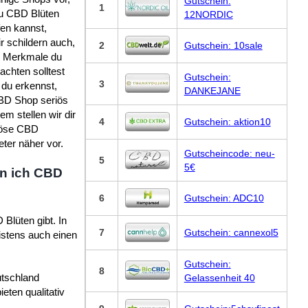
Gutschein:
1
du CBD Blüten
12NORDIC
fen kannst,
r schildern auch,
2
Gutschein: 10sale
e Merkmale du
achten solltest
Gutschein:
3
du erkennst,
DANKEJANE
BD Shop seriös
em stellen wir dir
4
Gutschein: aktion10
iöse CBD
eter näher vor.
Gutscheincode: neu-
5
5€
n ich CBD
6
Gutschein: ADC10
Blüten gibt. In
7
Gutschein: cannexol5
istens auch einen
Gutschein:
8
utschland
Gelassenheit 40
ten qualitativ