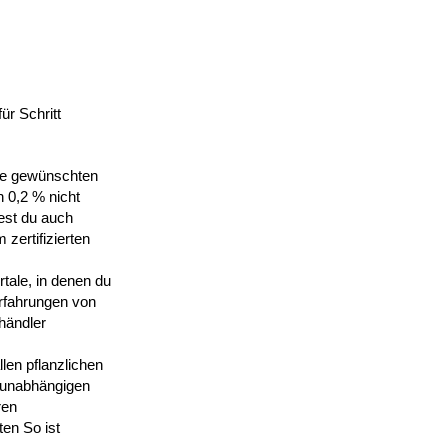
ür Schritt
:
die gewünschten
 0,2 % nicht
test du auch
zertifizierten
tale, in denen du
rfahrungen von
händler
len pflanzlichen
n unabhängigen
ren
en So ist