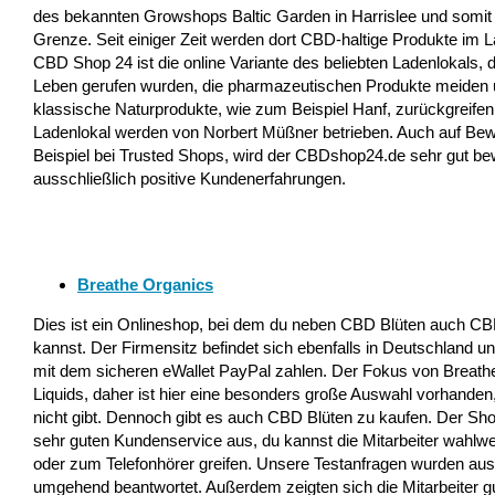
des bekannten Growshops Baltic Garden in Harrislee und somit
Grenze. Seit einiger Zeit werden dort CBD-haltige Produkte im 
CBD Shop 24 ist die online Variante des beliebten Ladenlokals, da
Leben gerufen wurden, die pharmazeutischen Produkte meiden und
klassische Naturprodukte, wie zum Beispiel Hanf, zurückgreife
Ladenlokal werden von Norbert Müßner betrieben. Auch auf Bew
Beispiel bei Trusted Shops, wird der CBDshop24.de sehr gut bewe
ausschließlich positive Kundenerfahrungen.
Breathe Organics
Dies ist ein Onlineshop, bei dem du neben CBD Blüten auch CB
kannst. Der Firmensitz befindet sich ebenfalls in Deutschland 
mit dem sicheren eWallet PayPal zahlen. Der Fokus von Breathe
Liquids, daher ist hier eine besonders große Auswahl vorhanden
nicht gibt. Dennoch gibt es auch CBD Blüten zu kaufen. Der Sho
sehr guten Kundenservice aus, du kannst die Mitarbeiter wahlwe
oder zum Telefonhörer greifen. Unsere Testanfragen wurden ausf
umgehend beantwortet. Außerdem zeigten sich die Mitarbeiter g