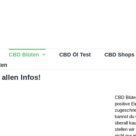
CBD Blüten
CBD Öl Test
CBD Shops
ten
allen Infos!
CBD Blüte
positive E
zugeschrie
kannst du 
überall ka
stellen wi
nicht nur e