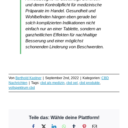
und deren Kontrollpflicht für medizinische
Präparate im Handel. Gesundheit und
Wohlbefinden hängen eben gerade bei
solch komplizierten Indikationen nicht
einfach nur an einer Tablette, sondern an
ganzheitlichen Effekten für nachhaltige
Besserung und einer möglichst
schonenden Linderung von Beschwerden.
Von
Berthold Kastner
|
September 2nd, 2022
|
Kategorien:
CBD
Nachrichten
|
Tags:
cbd als medizin
,
cbd oel
,
cbd produkte
,
vollspektrum cbd
Teile das: Wähle deine Plattform!
Facebook
X
LinkedIn
WhatsApp
Tumblr
Pinterest
E-