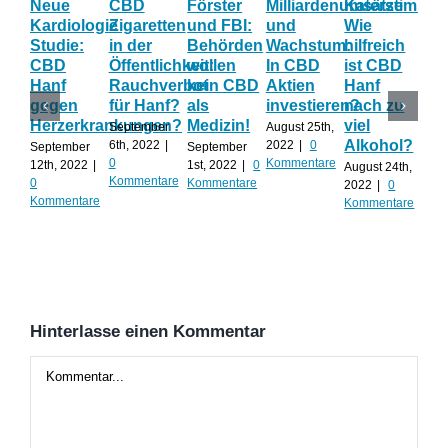
Neue
CBD
Förster
Milliardenumsätze
Katerstimmu
Da
Kardiologie
Zigaretten
und FBI:
und
Wie
Ök
Studie:
in der
Behörden
Wachstum:
hilfreich
au
CBD
Öffentlichkeit:
wollen
In CBD
ist CBD
Nu
Hanf
Rauchverbot
kein CBD
Aktien
Hanf
un
gegen
für Hanf?
als
investieren?
nach zu
Ca
Herzerkrankungen?
Medizin!
viel
als
September
August 25th,
Alkohol?
Bau
6th, 2022
|
2022
|
0
September
September
0
Kommentare
12th, 2022
|
1st, 2022
|
0
August 24th,
Augu
Kommentare
0
Kommentare
2022
|
0
202
Kommentare
Kommentare
Kom
Hinterlasse einen Kommentar
Kommentar