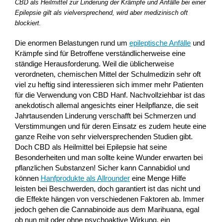
CBD als Heilmittel zur Linderung der Krämpfe und Anfälle bei einer
Epilepsie gilt als vielversprechend, wird aber medizinisch oft
blockiert.
Die enormen Belastungen rund um
epileptische Anfälle
und
Krämpfe sind für Betroffene verständlicherweise eine
ständige Herausforderung. Weil die üblicherweise
verordneten, chemischen Mittel der Schulmedizin sehr oft
viel zu heftig sind interessieren sich immer mehr Patienten
für die Verwendung von CBD Hanf. Nachvollziehbar ist das
anekdotisch allemal angesichts einer Heilpflanze, die seit
Jahrtausenden Linderung verschafft bei Schmerzen und
Verstimmungen und für deren Einsatz es zudem heute eine
ganze Reihe von sehr vielversprechenden Studien gibt.
Doch CBD als Heilmittel bei Epilepsie hat seine
Besonderheiten und man sollte keine Wunder erwarten bei
pflanzlichen Substanzen! Sicher kann Cannabidiol und
können
Hanfprodukte als Allrounder
eine Menge Hilfe
leisten bei Beschwerden, doch garantiert ist das nicht und
die Effekte hängen von verschiedenen Faktoren ab. Immer
jedoch gehen die Cannabinoide aus dem Marihuana, egal
ob nun mit oder ohne psychoaktive Wirkung, ein