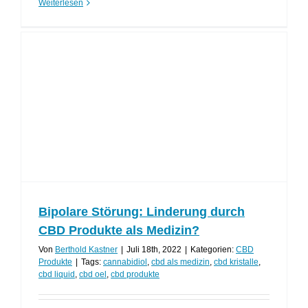
Weiterlesen
Bipolare Störung: Linderung durch
CBD Produkte als Medizin?
Von
Berthold Kastner
|
Juli 18th, 2022
|
Kategorien:
CBD
Produkte
|
Tags:
cannabidiol
,
cbd als medizin
,
cbd kristalle
,
cbd liquid
,
cbd oel
,
cbd produkte