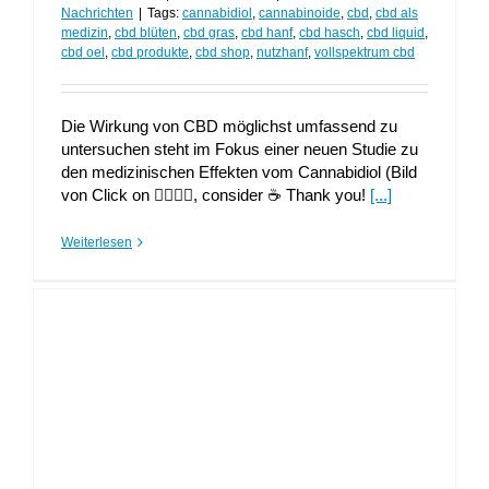
Nachrichten
|
Tags:
cannabidiol
,
cannabinoide
,
cbd
,
cbd als
medizin
,
cbd blüten
,
cbd gras
,
cbd hanf
,
cbd hasch
,
cbd liquid
,
cbd oel
,
cbd produkte
,
cbd shop
,
nutzhanf
,
vollspektrum cbd
Die Wirkung von CBD möglichst umfassend zu
untersuchen steht im Fokus einer neuen Studie zu
den medizinischen Effekten vom Cannabidiol (Bild
von Click on 👍🏼👍🏼, consider ☕ Thank you!
[...]
Weiterlesen