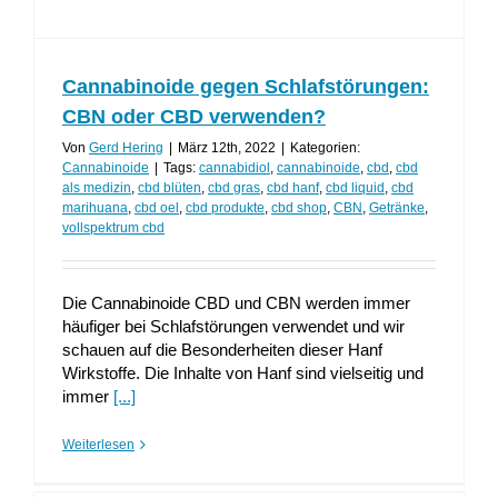
Cannabinoide gegen Schlafstörungen:
CBN oder CBD verwenden?
Von
Gerd Hering
|
März 12th, 2022
|
Kategorien:
Cannabinoide
|
Tags:
cannabidiol
,
cannabinoide
,
cbd
,
cbd
als medizin
,
cbd blüten
,
cbd gras
,
cbd hanf
,
cbd liquid
,
cbd
marihuana
,
cbd oel
,
cbd produkte
,
cbd shop
,
CBN
,
Getränke
,
vollspektrum cbd
Die Cannabinoide CBD und CBN werden immer
häufiger bei Schlafstörungen verwendet und wir
schauen auf die Besonderheiten dieser Hanf
Wirkstoffe. Die Inhalte von Hanf sind vielseitig und
immer
[...]
Weiterlesen