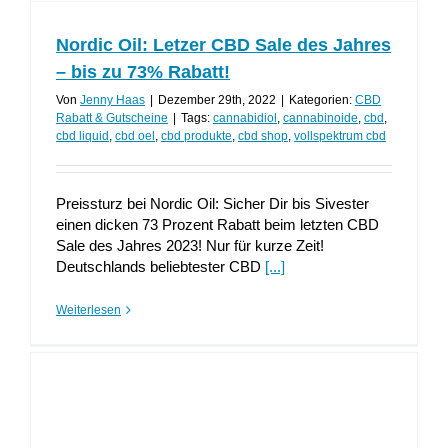
Nordic Oil: Letzer CBD Sale des Jahres
– bis zu 73% Rabatt!
Von
Jenny Haas
|
Dezember 29th, 2022
|
Kategorien:
CBD
Rabatt & Gutscheine
|
Tags:
cannabidiol
,
cannabinoide
,
cbd
,
cbd liquid
,
cbd oel
,
cbd produkte
,
cbd shop
,
vollspektrum cbd
Preissturz bei Nordic Oil: Sicher Dir bis Sivester
einen dicken 73 Prozent Rabatt beim letzten CBD
Sale des Jahres 2023! Nur für kurze Zeit!
Deutschlands beliebtester CBD
[...]
Weiterlesen