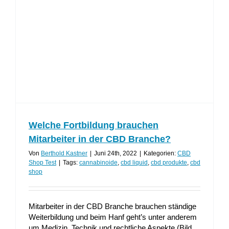
Welche Fortbildung brauchen
Mitarbeiter in der CBD Branche?
Von
Berthold Kastner
|
Juni 24th, 2022
|
Kategorien:
CBD
Shop Test
|
Tags:
cannabinoide
,
cbd liquid
,
cbd produkte
,
cbd
shop
Mitarbeiter in der CBD Branche brauchen ständige
Weiterbildung und beim Hanf geht’s unter anderem
um Medizin, Technik und rechtliche Aspekte (Bild