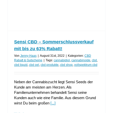
Sensi CBD – Sommerschlussverkauf
mit bis zu 63% Rabatt!
Von
Jenny Haas
|
August 31st, 2022
|
Kategorien:
CBD
Rabatt & Gutscheine
|
Tags:
cannabidiol
,
cannabinoide
,
cbd
,
cbd liquid
,
cbd oel
,
cbd produkte
,
cbd shop
,
vollspektrum cbd
Neben der Cannabiszucht liegt Sensi Seeds der
Kunde am meisten am Herzen. Als
Familienunternehmen behandelt Sensi seine
Kunden auch wie eine Familie. Aus diesem Grund
wirst Du beim großen
[...]