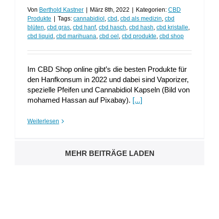
Von
Berthold Kastner
|
März 8th, 2022
|
Kategorien:
CBD
Produkte
|
Tags:
cannabidiol
,
cbd
,
cbd als medizin
,
cbd
blüten
,
cbd gras
,
cbd hanf
,
cbd hasch
,
cbd hash
,
cbd kristalle
,
cbd liquid
,
cbd marihuana
,
cbd oel
,
cbd produkte
,
cbd shop
Im CBD Shop online gibt’s die besten Produkte für
den Hanfkonsum in 2022 und dabei sind Vaporizer,
spezielle Pfeifen und Cannabidiol Kapseln (Bild von
mohamed Hassan auf Pixabay).
[...]
Weiterlesen
MEHR BEITRÄGE LADEN