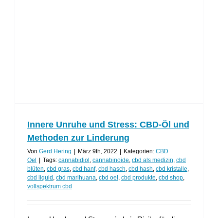
Innere Unruhe und Stress: CBD-Öl und
Methoden zur Linderung
Von
Gerd Hering
|
März 9th, 2022
|
Kategorien:
CBD
Oel
|
Tags:
cannabidiol
,
cannabinoide
,
cbd als medizin
,
cbd
blüten
,
cbd gras
,
cbd hanf
,
cbd hasch
,
cbd hash
,
cbd kristalle
,
cbd liquid
,
cbd marihuana
,
cbd oel
,
cbd produkte
,
cbd shop
,
vollspektrum cbd