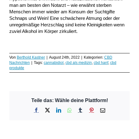
man am besten den Notarzt – wie erwähnt sterben
Menschen immer wieder am Konsum der Suchtgifte
Schnaps und Wein! Eine schwächere Atmung oder der
unregelmäßige Herzschlag sind keine Kleinigkeiten wenn
zuviel Alkohol im Körper zirkuliert.
Von
Berthold Kastner
|
August 24th, 2022
|
Kategorien:
CBD
Nachrichten
|
Tags:
cannabidiol
,
cbd als medizin
,
cbd hanf
,
cbd
produkte
Teile das: Wähle deine Plattform!
Facebook
X
LinkedIn
WhatsApp
Tumblr
Pinterest
E-
Mail