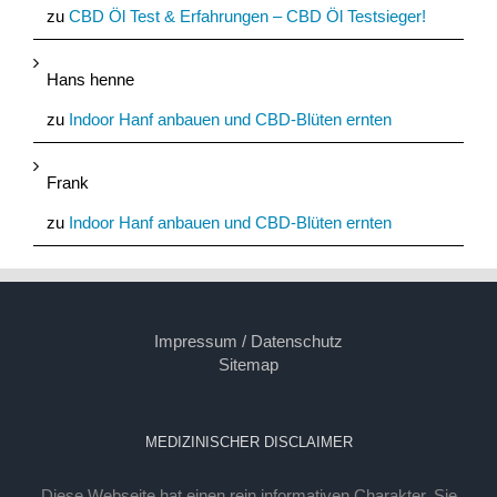
zu
CBD Öl Test & Erfahrungen – CBD Öl Testsieger!
Hans henne
zu
Indoor Hanf anbauen und CBD-Blüten ernten
Frank
zu
Indoor Hanf anbauen und CBD-Blüten ernten
Impressum / Datenschutz
Sitemap
MEDIZINISCHER DISCLAIMER
Diese Webseite hat einen rein informativen Charakter. Sie