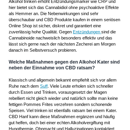
Alkohol trinken erhöht Entzündungsmarker wie CRP und
hier bietet sich das Cannabidiol ohne psychoaktive Effekte
als Hemmer an. Die Nebenwirkungen sind sehr
überschaubar und CBD Produkte kaufen in einem seriösen
Online Shop ist sicher, diskret und garantiert eine
zuverlässig hohe Qualität. Gegen
Entzündungen
sind die
Cannabinoide nachweislich besonders effektiv und das
lässt sich gerne nach der nächsten Zecherei am Morgen
danach im Selbstversuch probieren.
Welche Maßnahmen gegen den Alkohol Kater sind
neben der Einnahme von CBD ratsam?
Klassisch und allgemein bekannt empfiehlt sich vor allem
Ruhe nach dem
Suff
. Viele Leute erholen sich schneller
durch Essen und Trinken, vorausgesetzt der Magen
rebelliert nicht gleich wieder und natürlich sollte man keine
fettigen Pommes Frites verzehren sondern schonende
Speisen. Viel trinken ist ebenfalls ratsam bei einem Kater.
CBD Hanf kann diese Maßnahmen ergänzen und häufig
gut helfen, doch bei einer echten Alkoholvergiftung mit
Hypothermie, Ohnmacht und Halluzinationen kontaktiert