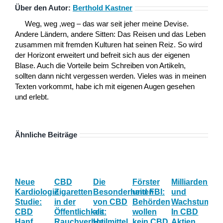
Über den Autor:
Berthold Kastner
Weg, weg ,weg – das war seit jeher meine Devise.
Andere Ländern, andere Sitten: Das Reisen und das Leben
zusammen mit fremden Kulturen hat seinen Reiz. So wird
der Horizont erweitert und befreit sich aus der eigenen
Blase. Auch die Vorteile beim Schreiben von Artikeln,
sollten dann nicht vergessen werden. Vieles was in meinen
Texten vorkommt, habe ich mit eigenen Augen gesehen
und erlebt.
Ähnliche Beiträge
Neue
CBD
Die
Förster
Milliardenum
Da
Kardiologie
Zigaretten
Besonderheiten
und FBI:
und
Ök
Studie:
in der
von CBD
Behörden
Wachstum:
au
CBD
Öffentlichkeit:
als
wollen
In CBD
Nu
Hanf
Rauchverbot
Heilmittel
kein CBD
Aktien
un