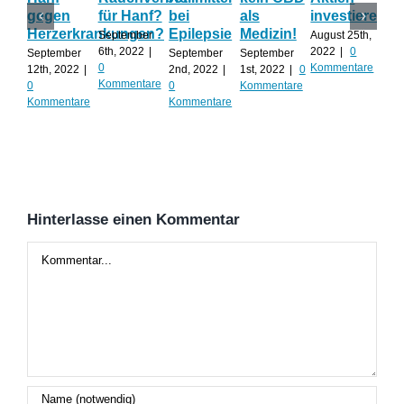
gegen
für Hanf?
bei
als
investieren?
Ca
Herzerkrankungen?
Epilepsie
Medizin!
als
September
August 25th,
Bau
6th, 2022
|
2022
|
0
September
September
September
0
Kommentare
12th, 2022
|
2nd, 2022
|
1st, 2022
|
0
Augu
Kommentare
0
0
Kommentare
202
Kommentare
Kommentare
Kom
Hinterlasse einen Kommentar
Kommentar