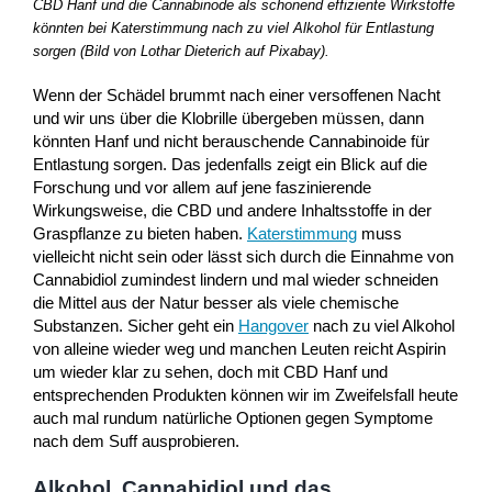
CBD Hanf und die Cannabinode als schonend effiziente Wirkstoffe
könnten bei Katerstimmung nach zu viel Alkohol für Entlastung
sorgen (Bild von Lothar Dieterich auf Pixabay).
Wenn der Schädel brummt nach einer versoffenen Nacht
und wir uns über die Klobrille übergeben müssen, dann
könnten Hanf und nicht berauschende Cannabinoide für
Entlastung sorgen. Das jedenfalls zeigt ein Blick auf die
Forschung und vor allem auf jene faszinierende
Wirkungsweise, die CBD und andere Inhaltsstoffe in der
Graspflanze zu bieten haben.
Katerstimmung
muss
vielleicht nicht sein oder lässt sich durch die Einnahme von
Cannabidiol zumindest lindern und mal wieder schneiden
die Mittel aus der Natur besser als viele chemische
Substanzen. Sicher geht ein
Hangover
nach zu viel Alkohol
von alleine wieder weg und manchen Leuten reicht Aspirin
um wieder klar zu sehen, doch mit CBD Hanf und
entsprechenden Produkten können wir im Zweifelsfall heute
auch mal rundum natürliche Optionen gegen Symptome
nach dem Suff ausprobieren.
Alkohol, Cannabidiol und das