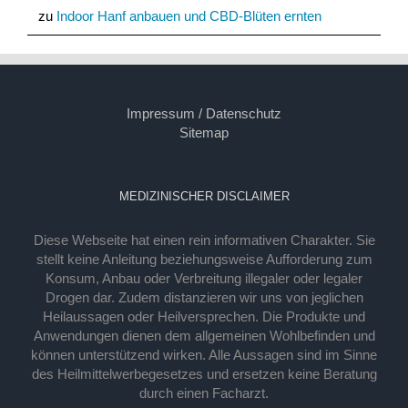
zu
Indoor Hanf anbauen und CBD-Blüten ernten
Impressum / Datenschutz
Sitemap
MEDIZINISCHER DISCLAIMER
Diese Webseite hat einen rein informativen Charakter. Sie
stellt keine Anleitung beziehungsweise Aufforderung zum
Konsum, Anbau oder Verbreitung illegaler oder legaler
Drogen dar. Zudem distanzieren wir uns von jeglichen
Heilaussagen oder Heilversprechen. Die Produkte und
Anwendungen dienen dem allgemeinen Wohlbefinden und
können unterstützend wirken. Alle Aussagen sind im Sinne
des Heilmittelwerbegesetzes und ersetzen keine Beratung
durch einen Facharzt.