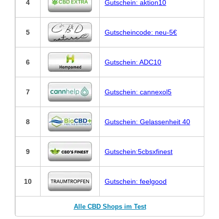
4
Gutschein: aktion10
5
Gutscheincode: neu-5€
6
Gutschein: ADC10
7
Gutschein: cannexol5
8
Gutschein: Gelassenheit 40
9
Gutschein:5cbsxfinest
10
Gutschein: feelgood
Alle CBD Shops im Test