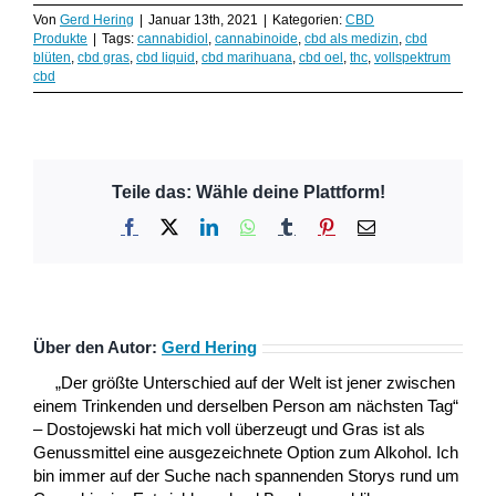
Von
Gerd Hering
|
Januar 13th, 2021
|
Kategorien:
CBD
Produkte
|
Tags:
cannabidiol
,
cannabinoide
,
cbd als medizin
,
cbd
blüten
,
cbd gras
,
cbd liquid
,
cbd marihuana
,
cbd oel
,
thc
,
vollspektrum
cbd
Teile das: Wähle deine Plattform!
Facebook
X
LinkedIn
WhatsApp
Tumblr
Pinterest
E-
Mail
Über den Autor:
Gerd Hering
„Der größte Unterschied auf der Welt ist jener zwischen
einem Trinkenden und derselben Person am nächsten Tag“
– Dostojewski hat mich voll überzeugt und Gras ist als
Genussmittel eine ausgezeichnete Option zum Alkohol. Ich
bin immer auf der Suche nach spannenden Storys rund um