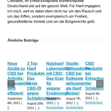
Cannabis, im Entwicklungsland Bundesrepublik
Deutschland wie auf der ganzen Welt. Für Hanf engagiere
ich mich, weil es dabei eben nicht nur um den Rausch und
um das Kiffen, sondern exemplarisch um Freiheit,
gesundheitliche Vorteile und um die Bürgerrechte geht.
Ähnliche Beiträge
Neue
3 Top
Nutzhanf
Studie:
CBD
CB
Studie zu
Hanf
Lebensmittel
Vollspektrum
Produkte
Blü
CBD bei
Produkte:
mit CBD:
CBD bei
bei
Onl
Arthritis:
Das
Das Gras
Epilepsie
Erkrankunge
Sh
Cannabidiol
beste
für
wirksamer
der
ka
sehr
CBD-Öl
vegane
als Hanf
Schilddrüse
od
effizient!
gegen
Ernährung?
Isolate!
sel
August 4th,
Schlafprobleme
an
2022
|
0
September
August 8th,
August 7th,
Kommentare
8th, 2022
|
2022
|
0
2022
|
0
August 28th,
Juli 
0
Kommentare
Kommentare
2022
|
0
202