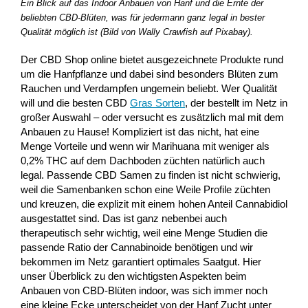
Ein Blick auf das Indoor Anbauen von Hanf und die Ernte der
beliebten CBD-Blüten, was für jedermann ganz legal in bester
Qualität möglich ist (Bild von Wally Crawfish auf Pixabay).
Der CBD Shop online bietet ausgezeichnete Produkte rund
um die Hanfpflanze und dabei sind besonders Blüten zum
Rauchen und Verdampfen ungemein beliebt. Wer Qualität
will und die besten CBD
Gras Sorten
, der bestellt im Netz in
großer Auswahl – oder versucht es zusätzlich mal mit dem
Anbauen zu Hause! Kompliziert ist das nicht, hat eine
Menge Vorteile und wenn wir Marihuana mit weniger als
0,2% THC auf dem Dachboden züchten natürlich auch
legal. Passende CBD Samen zu finden ist nicht schwierig,
weil die Samenbanken schon eine Weile Profile züchten
und kreuzen, die explizit mit einem hohen Anteil Cannabidiol
ausgestattet sind. Das ist ganz nebenbei auch
therapeutisch sehr wichtig, weil eine Menge Studien die
passende Ratio der Cannabinoide benötigen und wir
bekommen im Netz garantiert optimales Saatgut. Hier
unser Überblick zu den wichtigsten Aspekten beim
Anbauen von CBD-Blüten indoor, was sich immer noch
eine kleine Ecke unterscheidet von der Hanf Zucht unter