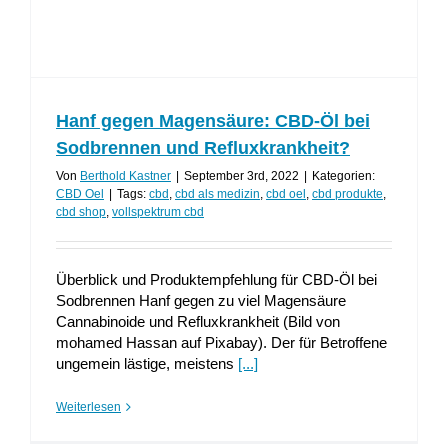
Hanf gegen Magensäure: CBD-Öl bei
Sodbrennen und Refluxkrankheit?
Von
Berthold Kastner
|
September 3rd, 2022
|
Kategorien:
CBD Oel
|
Tags:
cbd
,
cbd als medizin
,
cbd oel
,
cbd produkte
,
cbd shop
,
vollspektrum cbd
Überblick und Produktempfehlung für CBD-Öl bei
Sodbrennen Hanf gegen zu viel Magensäure
Cannabinoide und Refluxkrankheit (Bild von
mohamed Hassan auf Pixabay). Der für Betroffene
ungemein lästige, meistens
[...]
Weiterlesen