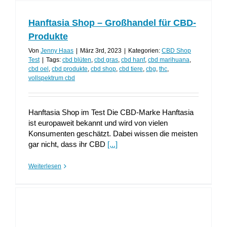
Hanftasia Shop – Großhandel für CBD-
Produkte
Von
Jenny Haas
|
März 3rd, 2023
|
Kategorien:
CBD Shop
Test
|
Tags:
cbd blüten
,
cbd gras
,
cbd hanf
,
cbd marihuana
,
cbd oel
,
cbd produkte
,
cbd shop
,
cbd tiere
,
cbg
,
thc
,
vollspektrum cbd
Hanftasia Shop im Test Die CBD-Marke Hanftasia
ist europaweit bekannt und wird von vielen
Konsumenten geschätzt. Dabei wissen die meisten
gar nicht, dass ihr CBD
[...]
Weiterlesen