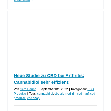
Weiterlesen
Neue Studie zu CBD bei Arthritis:
Cannabidiol sehr effizient!
Von
Gerd Hering
|
September 8th, 2022
|
Kategorien:
CBD
Produkte
|
Tags:
cannabidiol
,
cbd als medizin
,
cbd hanf
,
cbd
produkte
,
cbd shop