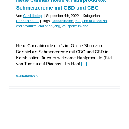
Schmerzcreme mit CBD und CBG
Von
Gerd Hering
|
September 4th, 2022
|
Kategorien:
Cannabinoide
|
Tags:
cannabinoide
,
cbd
,
cbd als medizin
,
cbd produkte
,
cbd shop
,
cbg
,
vollspektrum cbd
Neue Cannabinoide gibt’s im Online Shop zum
Beispiel als Schmerzcreme mit CBG und CBD in
Kombination für extra wirksame Hanfprodukte (Bild
von Tumisu auf Pixabay). Im Hanf
[...]
Weiterlesen