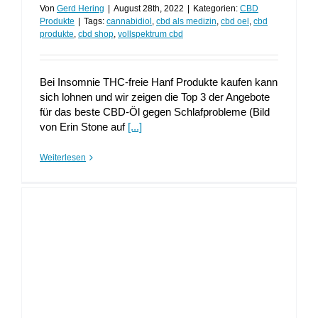
Von
Gerd Hering
|
August 28th, 2022
|
Kategorien:
CBD
Produkte
|
Tags:
cannabidiol
,
cbd als medizin
,
cbd oel
,
cbd
produkte
,
cbd shop
,
vollspektrum cbd
Bei Insomnie THC-freie Hanf Produkte kaufen kann
sich lohnen und wir zeigen die Top 3 der Angebote
für das beste CBD-Öl gegen Schlafprobleme (Bild
von Erin Stone auf
[...]
Weiterlesen