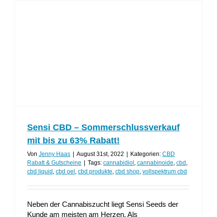
Sensi CBD – Sommerschlussverkauf
mit bis zu 63% Rabatt!
Von
Jenny Haas
|
August 31st, 2022
|
Kategorien:
CBD
Rabatt & Gutscheine
|
Tags:
cannabidiol
,
cannabinoide
,
cbd
,
cbd liquid
,
cbd oel
,
cbd produkte
,
cbd shop
,
vollspektrum cbd
Neben der Cannabiszucht liegt Sensi Seeds der
Kunde am meisten am Herzen. Als