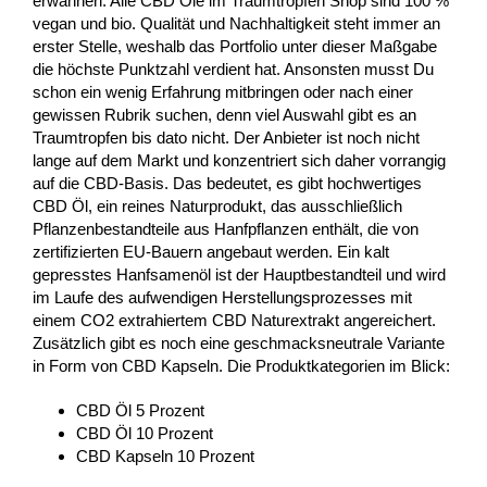
erwähnen. Alle CBD Öle im Traumtropfen Shop sind 100 %
vegan und bio. Qualität und Nachhaltigkeit steht immer an
erster Stelle, weshalb das Portfolio unter dieser Maßgabe
die höchste Punktzahl verdient hat. Ansonsten musst Du
schon ein wenig Erfahrung mitbringen oder nach einer
gewissen Rubrik suchen, denn viel Auswahl gibt es an
Traumtropfen bis dato nicht. Der Anbieter ist noch nicht
lange auf dem Markt und konzentriert sich daher vorrangig
auf die CBD-Basis. Das bedeutet, es gibt hochwertiges
CBD Öl, ein reines Naturprodukt, das ausschließlich
Pflanzenbestandteile aus Hanfpflanzen enthält, die von
zertifizierten EU-Bauern angebaut werden. Ein kalt
gepresstes Hanfsamenöl ist der Hauptbestandteil und wird
im Laufe des aufwendigen Herstellungsprozesses mit
einem CO2 extrahiertem CBD Naturextrakt angereichert.
Zusätzlich gibt es noch eine geschmacksneutrale Variante
in Form von CBD Kapseln. Die Produktkategorien im Blick:
CBD Öl 5 Prozent
CBD Öl 10 Prozent
CBD Kapseln 10 Prozent