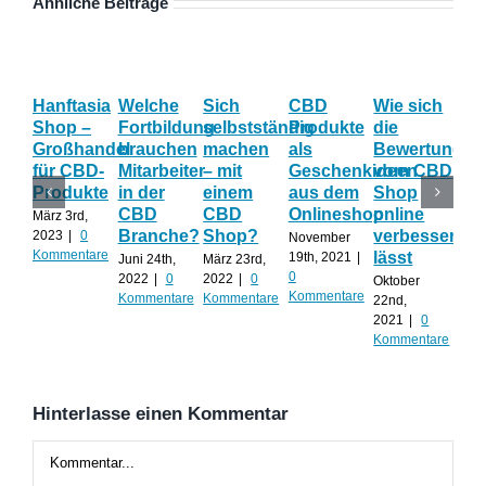
Ähnliche Beiträge
Hanftasia
Welche
Sich
CBD
Wie sich
Wo
Shop –
Fortbildung
selbstständig
Produkte
die
der
Großhandel
brauchen
machen
als
Bewertung
Fa
für CBD-
Mitarbeiter
– mit
Geschenkideen
vom CBD
be
Produkte
in der
einem
aus dem
Shop
CB
CBD
CBD
Onlineshop
online
Sh
März 3rd,
Branche?
Shop?
verbessern
ac
2023
|
0
November
Kommentare
lässt
mu
19th, 2021
|
Juni 24th,
März 23rd,
0
2022
|
0
2022
|
0
Oktober
Sep
Kommentare
Kommentare
Kommentare
22nd,
30th
2021
|
0
0
Kommentare
Kom
Hinterlasse einen Kommentar
Kommentar