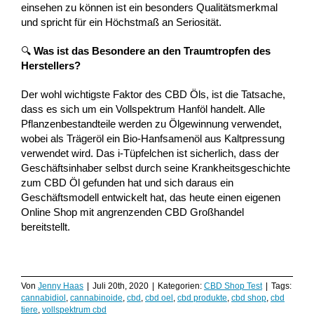
einsehen zu können ist ein besonders Qualitätsmerkmal
und spricht für ein Höchstmaß an Seriosität.
🔍
Was ist das Besondere an den Traumtropfen des
Herstellers?
Der wohl wichtigste Faktor des CBD Öls, ist die Tatsache,
dass es sich um ein Vollspektrum Hanföl handelt. Alle
Pflanzenbestandteile werden zu Ölgewinnung verwendet,
wobei als Trägeröl ein Bio-Hanfsamenöl aus Kaltpressung
verwendet wird. Das i-Tüpfelchen ist sicherlich, dass der
Geschäftsinhaber selbst durch seine Krankheitsgeschichte
zum CBD Öl gefunden hat und sich daraus ein
Geschäftsmodell entwickelt hat, das heute einen eigenen
Online Shop mit angrenzenden CBD Großhandel
bereitstellt.
Von
Jenny Haas
|
Juli 20th, 2020
|
Kategorien:
CBD Shop Test
|
Tags:
cannabidiol
,
cannabinoide
,
cbd
,
cbd oel
,
cbd produkte
,
cbd shop
,
cbd
tiere
,
vollspektrum cbd