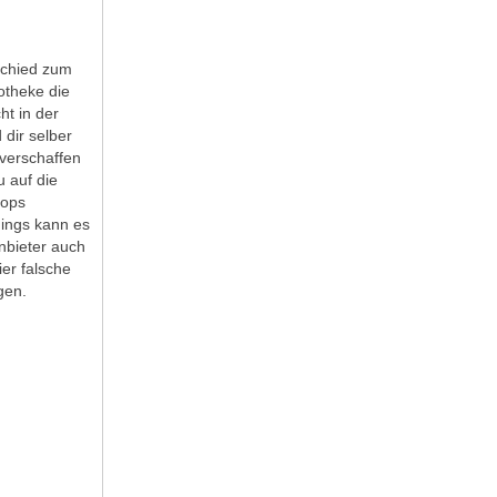
schied zum
otheke die
ht in der
dir selber
 verschaffen
 auf die
hops
dings kann es
nbieter auch
ier falsche
gen.