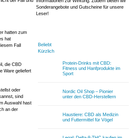
icht der Fall und
Informationen zur Wirkung. Zudem bieten wir
Sonderangebote und Gutscheine für unsere
Leser!
er hatten zum
s hat
Beliebt
diesem Fall
Kürzlich
Protein-Drinks mit CBD:
il, die CBD
Fitness und Hanfprodukte im
 Ware geliefert
Sport
tellst oder
Nordic Oil Shop – Pionier
kannst, sind
unter den CBD-Herstellern
um Auswahl hast
ch an der
Haustiere: CBD als Medizin
und Futtermittel für Vögel
Legal: Delta-8-THC kaufen im