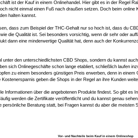
äft ist der Kauf in einem Onlinehandel. Hier gibt es in der Regel Ra
noch nicht einmal einen Fuß nach draußen setzen. Doch beim online
den halten kannst.
eisen, dass zum Beispiel der THC-Gehalt nur so hoch ist, dass du CBD
e die Qualität ist. Sei besonders vorsichtig, wenn dir sehr oder auffä
kt dann eine minderwertige Qualität hat, denn auch der Konkurrenzd
wahl unter den unterschiedlichsten CBD Shops, sondern du kannst auc
en sich Onlinegeschäfte schon lange etabliert, schließlich laufen in
ropfen zu einem besonders günstigen Preis erwerben, denn in einem
se Kostenersparnis geben die Shops in der Regel an ihre Kunden weite
iele Informationen über die angebotenen Produkte findest. So gibt es I
ufig werden die Zertifikate veröffentlicht und du kannst genau sehen
ne persönliche Beratung statt, bei Fragen kannst du aber die meisten 
Vor- und Nachteile beim Kauf in einem Onlineshop