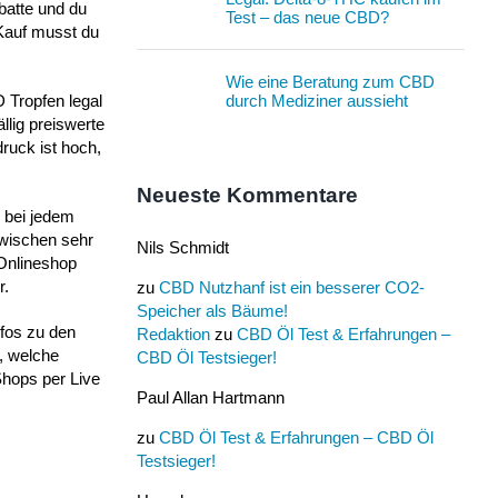
batte und du
Test – das neue CBD?
 Kauf musst du
Wie eine Beratung zum CBD
durch Mediziner aussieht
 Tropfen legal
llig preiswerte
ruck ist hoch,
Neueste Kommentare
h bei jedem
zwischen sehr
Nils Schmidt
 Onlineshop
r.
zu
CBD Nutzhanf ist ein besserer CO2-
Speicher als Bäume!
nfos zu den
Redaktion
zu
CBD Öl Test & Erfahrungen –
, welche
CBD Öl Testsieger!
Shops per Live
Paul Allan Hartmann
zu
CBD Öl Test & Erfahrungen – CBD Öl
Testsieger!