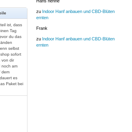
Hans henne
zu
Indoor Hanf anbauen und CBD-Blüten
ile
ernten
eil ist, dass
Frank
einen Tag
evor du das
zu
Indoor Hanf anbauen und CBD-Blüten
Händen
ernten
enn selbst
shop sofort
 von dir
l noch am
f dem
 dauert es
das Paket bei