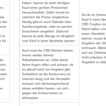
haben, kannst du beim dortigen
enn
Kauf einen großen Preisvorteil
heraushandeln. Dafür musst du
Da du im Unter
wie
natürlich die Preise vergleichen.
Kauf in einer Ap
p der
Häufig gibt es auch Rabatte oder
CBD Tropfen nic
daran,
Sonderangebote, oder es werden
Hand halten und 
Gutscheine vergeben. Dadurch
einen Überblick
t im
kannst du jede Menge im Vergleich
kannst, musst du
r für
zum Kauf in einer Apotheke sparen.
Angaben der S
vertrauen. Aller
Auch manche CBD Marken bieten
sich ein Onlinea
immer wieder einmal
nicht erlauben h
eke
Rabattaktionen an, halte daher
Angaben zu täti
inem
deine Augen offen und schaue, ob
aran,
es aktuell solch ein Angebot gibt.
osten
Schließlich ist die Konkurrenz im
urch
Internet riesig und die Hersteller
müssen sich dementsprechend
es
etwas einfallen lassen, um sich
gegen die Konkurrenten zu
behaupten.