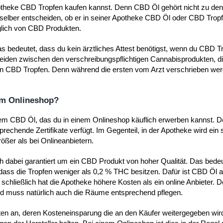
Apotheke CBD Tropfen kaufen kannst. Denn CBD Öl gehört nicht zu den
lber entscheiden, ob er in seiner Apotheke CBD Öl oder CBD Tropf
üglich von CBD Produkten.
as bedeutet, dass du kein ärztliches Attest benötigst, wenn du CBD Tr
eiden zwischen den verschreibungspflichtigen Cannabisprodukten, di
en CBD Tropfen. Denn während die ersten vom Arzt verschrieben we
 im Onlineshop?
dem CBD Öl, das du in einem Onlineshop käuflich erwerben kannst. D
prechende Zertifikate verfügt. Im Gegenteil, in der Apotheke wird ein
rößer als bei Onlineanbietern.
h dabei garantiert um ein CBD Produkt von hoher Qualität. Das bedeu
t, dass die Tropfen weniger als 0,2 % THC besitzen. Dafür ist CBD Öl
schließlich hat die Apotheke höhere Kosten als ein online Anbieter. 
d muss natürlich auch die Räume entsprechend pflegen.
sten an, deren Kosteneinsparung die an den Käufer weitergegeben wir