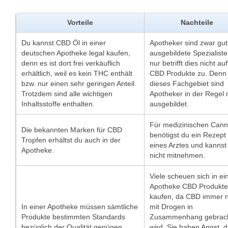
Vorteile
Nachteile
Du kannst CBD Öl in einer
Apotheker sind zwar gut
deutschen Apotheke legal kaufen,
ausgebildete Spezialiste
denn es ist dort frei verkäuflich
nur betrifft dies nicht auf
erhältlich, weil es kein THC enthält
CBD Produkte zu. Denn 
bzw. nur einen sehr geringen Anteil.
dieses Fachgebiet sind
Trotzdem sind alle wichtigen
Apotheker in der Regel 
Inhaltsstoffe enthalten.
ausgebildet.
Für medizinischen Cann
Die bekannten Marken für CBD
benötigst du ein Rezept
Tropfen erhältst du auch in der
eines Arztes und kannst
Apotheke.
nicht mitnehmen.
Viele scheuen sich in ei
Apotheke CBD Produkte
kaufen, da CBD immer 
In einer Apotheke müssen sämtliche
mit Drogen in
Produkte bestimmten Standards
Zusammenhang gebrac
bezüglich der Qualität genügen,
wird. Sie haben Angst, 