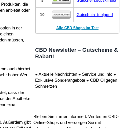
9
Gutschein:5cbsxfinest
 Produkten, die
en anbietet oder
10
Gutschein: feelgood
opfen in der
Alle CBD Shops im Test
e einen
rden müssen,
CBD Newsletter – Gutscheine &
Rabatt!
enn auch hierbei
● Aktuelle Nachrichten ● Service und Info ●
 sehr hoher Wert
Exklusive Sonderangebote ● CBD Öl gegen
Schmerzen
tet, dass der
 aus der Apotheke
Denn eine
Bleiben Sie immer informiert: Wir testen CBD-
d. Außerdem gibt
Online-Shops und versorgen Sie mit