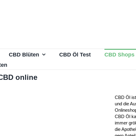
CBD Blüten
CBD Öl Test
CBD Shops
ten
 CBD online
CBD Öl ist
und die Au
Onlineshop
CBD Öl kau
immer grö
die Apoth
gern Ante