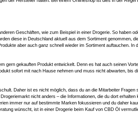
en der Hersteller halten. Bei einem Onlineshop ist dies in der Regel n
anderen Geschäften, wie zum Beispiel in einer Drogerie. So haben od
rden diese in Deutschland aktuell aus dem Sortiment genommen, die
rodukte aber auch ganz schnell wieder im Sortiment auftauchen. In 
m gern gekauften Produkt entwickelt. Denn es hat auch seinen Vorte
dukt sofort mit nach Hause nehmen und muss nicht abwarten, bis die
schult. Daher ist es nicht möglich, dass du an die Mitarbeiter Fragen s
 Drogeriemarkt nicht anders – die Informationen, die du dort erhalten 
ogerien immer nur auf bestimmte Marken fokussieren und du daher ka
ratung wünscht, ist in einer Drogerie beim Kauf von CBD Öl vermutli