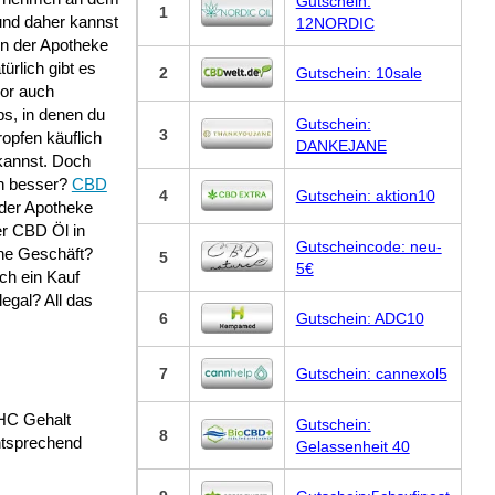
Gutschein:
1
und daher kannst
12NORDIC
in der Apotheke
ürlich gibt es
2
Gutschein: 10sale
or auch
s, in denen du
Gutschein:
3
opfen käuflich
DANKEJANE
kannst. Doch
un besser?
CBD
4
Gutschein: aktion10
der Apotheke
r CBD Öl in
Gutscheincode: neu-
ne Geschäft?
5
5€
lch ein Kauf
legal? All das
6
Gutschein: ADC10
7
Gutschein: cannexol5
THC Gehalt
Gutschein:
8
ntsprechend
Gelassenheit 40