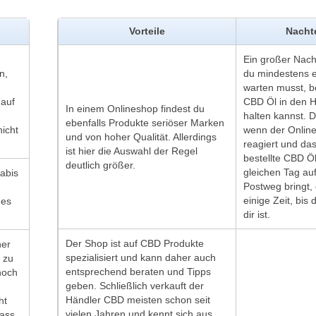
Vorteile
Nachte
Ein großer Nacht
n,
du mindestens 
warten musst, b
auf
CBD Öl in den 
In einem Onlineshop findest du
halten kannst. D
ebenfalls Produkte seriöser Marken
nicht
wenn der Online
und von hoher Qualität. Allerdings
reagiert und das
ist hier die Auswahl der Regel
bestellte CBD Ö
deutlich größer.
gleichen Tag au
abis
Postweg bringt,
einige Zeit, bis 
 es
dir ist.
Der Shop ist auf CBD Produkte
ner
spezialisiert und kann daher auch
 zu
entsprechend beraten und Tipps
noch
geben. Schließlich verkauft der
Händler CBD meisten schon seit
ht
vielen Jahren und kennt sich aus.
dass