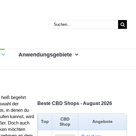
Suche
nach:
Anwendungsgebiete
 heiß begehrt
Beste CBD Shops - August 2026
swahl der
s, in denen du
fen kannst, wird
CBD
Top
Angebote
ßer. Doch auch
Shop
eken möchten
il nehmen an dem