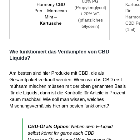
80% PG
Harmony CBD
Kartus
(Propylenglycol)
Pen – Moroccan
für
/ 20% VG
Mint –
Harmo
(pflanzliches
Kartusche
CBD P
Glycerin)
(1ml)
Wie funktioniert das Verdampfen von CBD
Liquids?
Am besten sind hier Produkte mit CBD, die als
Gesamtpaket verkauft werden: Wenn wir das CBD erst
mühsam mischen müssen mit der oben genannten Basis
für die Liquids, dann ist die Kontrolle für Anteile in Prozent
kaum machbar! Wie soll man wissen, welches
Mischungsverhältnis hier am besten funktioniert?
CBD-Öl als Option
: Neben dem E-Liquid
selbst könnt Ihr gerne auch CBD
Vaporizer Öl probieren! Was hingegen für