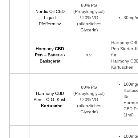
80% PG
Nordic Oil CBD
(Propylenglycol)
Liquid
/ 20% VG
30mg/
Pfefferminz
(pflanzliches
Glycerin)
Harmony CB
Harmony
CBD
Pen Starter-Ki
Pen
– Batterie /
n.v.
für
Basisgerät
Harmony CB
Kartuschen
100mg
80% PG
Kartus
Harmony CBD
(Propylenglycol)
für
Pen – O.G. Kush
/ 20% VG
Harmo
–
Kartusche
(pflanzliches
CBD P
Glycerin)
(1ml)
100mg