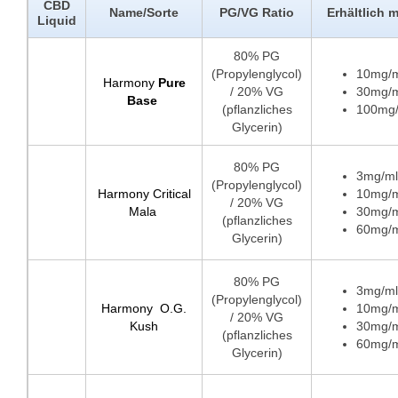
CBD
Name/Sorte
PG/VG Ratio
Erhältlich m
Liquid
80% PG
(Propylenglycol)
10mg/
Harmony
Pure
/ 20% VG
30mg/
Base
(pflanzliches
100mg
Glycerin)
80% PG
3mg/ml
(Propylenglycol)
Harmony Critical
10mg/
/ 20% VG
Mala
30mg/
(pflanzliches
60mg/
Glycerin)
80% PG
3mg/ml
(Propylenglycol)
Harmony O.G.
10mg/
/ 20% VG
Kush
30mg/
(pflanzliches
60mg/
Glycerin)