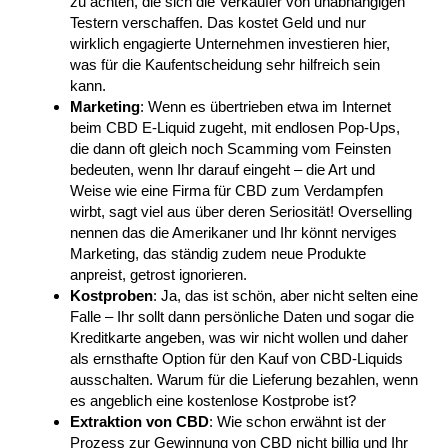
zu achten, die sich die Verkäufer von unabhängigen
Testern verschaffen. Das kostet Geld und nur
wirklich engagierte Unternehmen investieren hier,
was für die Kaufentscheidung sehr hilfreich sein
kann.
Marketing
: Wenn es übertrieben etwa im Internet
beim CBD E-Liquid zugeht, mit endlosen Pop-Ups,
die dann oft gleich noch Scamming vom Feinsten
bedeuten, wenn Ihr darauf eingeht – die Art und
Weise wie eine Firma für CBD zum Verdampfen
wirbt, sagt viel aus über deren Seriosität! Overselling
nennen das die Amerikaner und Ihr könnt nerviges
Marketing, das ständig zudem neue Produkte
anpreist, getrost ignorieren.
Kostproben
: Ja, das ist schön, aber nicht selten eine
Falle – Ihr sollt dann persönliche Daten und sogar die
Kreditkarte angeben, was wir nicht wollen und daher
als ernsthafte Option für den Kauf von CBD-Liquids
ausschalten. Warum für die Lieferung bezahlen, wenn
es angeblich eine kostenlose Kostprobe ist?
Extraktion von CBD
: Wie schon erwähnt ist der
Prozess zur Gewinnung von CBD nicht billig und Ihr