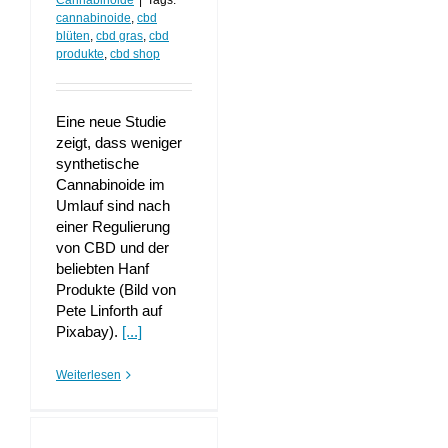
Cannabinoide
|
Tags:
cannabinoide
,
cbd
blüten
,
cbd gras
,
cbd
produkte
,
cbd shop
Eine neue Studie
zeigt, dass weniger
synthetische
Cannabinoide im
Umlauf sind nach
einer Regulierung
von CBD und der
beliebten Hanf
Produkte (Bild von
Pete Linforth auf
Pixabay).
[...]
Weiterlesen