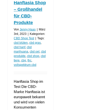
Hanftasia Shop
– Großhandel
für CBD-
Produkte
Von
Jenny Haas
|
März
3rd, 2023
|
Kategorien:
CBD Shop Test
|
Tags:
cbd blüten
,
cbd gras
,
cbd hanf
,
cbd
marihuana
,
cbd oel
,
cbd
produkte
,
cbd shop
,
cbd
tiere
,
cbg
,
thc
,
vollspektrum cbd
Hanftasia Shop im
Test Die CBD-
Marke Hanftasia ist
europaweit bekannt
und wird von vielen
Konsumenten