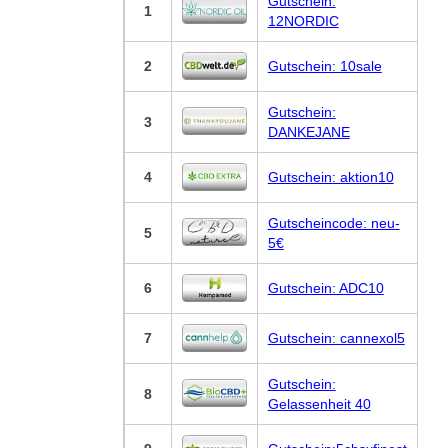
Gutschein:
1
12NORDIC
2
Gutschein: 10sale
Gutschein:
3
DANKEJANE
4
Gutschein: aktion10
Gutscheincode: neu-
5
5€
6
Gutschein: ADC10
7
Gutschein: cannexol5
Gutschein:
8
Gelassenheit 40