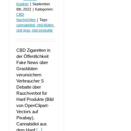
Kastner
|
September
6th, 2022
|
Kategorien:
CBD
Nachrichten
|
Tags:
cannabidiol
,
cbd blüten
,
cbd gras
,
cbd produkte
CBD Zigaretten in
der Öffentlichkeit
Fake News über
Grasblüten
verunsichern
Verbraucher S
Debatte über
Rauchverbot für
Hanf Produkte (Bild
von OpenClipart-
Vectors auf
Pixabay).
Cannabidiol aus
dem Hanf
[...]