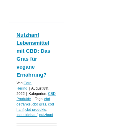
Nutzhanf
Lebensmittel
mit CBD: Das
Gras für
vegane
Ernährung?
Von
Gerd
Hering
|
August 8th,
2022
|
Kategorien:
CBD
Produkte
|
Tags:
cbd
getränke
,
cbd gras
,
cbd
hanf
,
cbd produkte
,
Industriehanf
,
nutzhanf