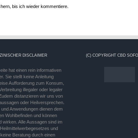
ern, bis ich wieder kommentiere.
ZINISCHER DISCLAIMER
(C) COPYRIGHT CBD SOFO
ite hat einen rein informativen
r. Sie stellt keine Anleitung
eise Aufforderung zum Konsum,
rbreitung illegaler oder legaler
Zudem distanzieren wir uns von
laussagen oder Heilversprechen.
e und Anwendungen dienen dem
en Wohlbefinden und können
d wirken. Alle Aussagen sind im
 Heilmittelwerbegesetzes und
 keine Beratung durch einen