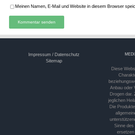
Meinen Namen, E-Mail und Website in diesem Browser speich
Impressum / Datenschutz
MEDI
Sitemap
Diese Webse
Charakte
beziehungsw
Anbau oder Ve
Drogen dar. 
jeglichen Hei
Die Produkt
allgemein
unterstützen
Sinne des
ersetzen