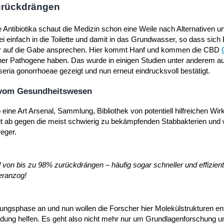
zurückdrängen
ntibiotika schaut die Medizin schon eine Weile nach Alternativen un
i einfach in die Toilette und damit in das Grundwasser, so dass sich 
hr auf die Gabe ansprechen. Hier kommt Hanf und kommen die CBD
cher Pathogene haben. Das wurde in einigen Studien unter anderem a
eria gonorrhoeae gezeigt und nun erneut eindrucksvoll bestätigt.
l vom Gesundheitswesen
ine Art Arsenal, Sammlung, Bibliothek von potentiell hilfreichen Wir
t ab gegen die meist schwierig zu bekämpfenden Stabbakterien und 
eger.
on bis zu 98% zurückdrängen – häufig sogar schneller und effizient
eranzog!
ungsphase an und nun wollen die Forscher hier Molekülstrukturen en
adung helfen. Es geht also nicht mehr nur um Grundlagenforschung u