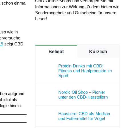
CBD-Online-Shops und versorgen Sie mit
a schon einmal
Informationen zur Wirkung. Zudem bieten wir
Sonderangebote und Gutscheine für unsere
Leser!
uso wie in
ierversuche
19
zeigt CBD
Beliebt
Kürzlich
Protein-Drinks mit CBD:
Fitness und Hanfprodukte im
Sport
Nordic Oil Shop – Pionier
eben aufgrund
unter den CBD-Herstellern
bidiol als
ogie hinein.
Haustiere: CBD als Medizin
und Futtermittel für Vögel