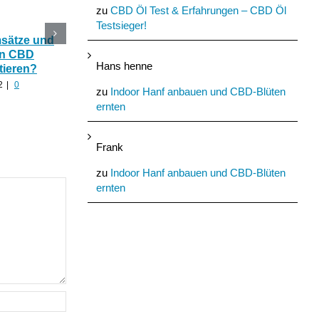
zu
CBD Öl Test & Erfahrungen – CBD Öl
Testsieger!
msätze und
Katerstimmung: Wie
Das Ökohaus aus
In CBD
hilfreich ist CBD Hanf
Nutzhanf und
Hans henne
tieren?
nach zu viel Alkohol?
Cannabinoide als
Baumaterial
2
|
0
August 24th, 2022
|
0
zu
Indoor Hanf anbauen und CBD-Blüten
Kommentare
August 21st, 2022
|
0
ernten
Kommentare
Frank
zu
Indoor Hanf anbauen und CBD-Blüten
ernten