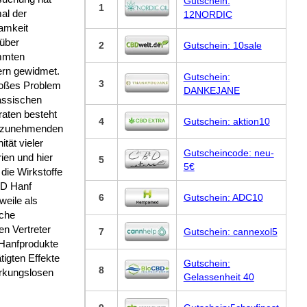
Gutschein:
1
al der
12NORDIC
amkeit
über
2
Gutschein: 10sale
mmten
ern gewidmet.
Gutschein:
3
roßes Problem
DANKEJANE
assischen
raten besteht
4
Gutschein: aktion10
r zunehmenden
tät vieler
Gutscheincode: neu-
ien und hier
5
5€
 die Wirkstoffe
D Hanf
6
Gutschein: ADC10
rweile als
iche
en Vertreter
7
Gutschein: cannexol5
 Hanfprodukte
tigten Effekte
Gutschein:
8
irkungslosen
Gelassenheit 40