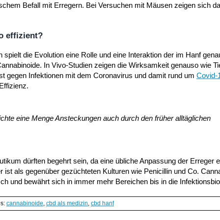
fischem Befall mit Erregern. Bei Versuchen mit Mäusen zeigen sich d
 effizient?
spielt die Evolution eine Rolle und eine Interaktion der im Hanf gena
nnabinoide. In Vivo-Studien zeigen die Wirksamkeit genauso wie T
st gegen Infektionen mit dem Coronavirus und damit rund um
Covid-
ffizienz.
chte eine Menge Ansteckungen auch durch den früher alltäglichen
eutikum dürften begehrt sein, da eine übliche Anpassung der Erreger 
r ist als gegenüber gezüchteten Kulturen wie Penicillin und Co. Canna
ch und bewährt sich in immer mehr Bereichen bis in die Infektionsbiol
gs:
cannabinoide
,
cbd als medizin
,
cbd hanf