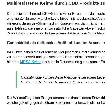
Multiresistente Keime durch CBD Produkte 
Durch die zunehmende Gewöhnung vieler Erreger an klassische A
wird die Zeit knapp. Manche Leute kippen nicht gebrauchte Arzne
vielerorts daran gewöhnen und im Krankenhaus dann nicht me
aufs Tableau, die eine offenbar natürliche Gabe zur Abwehr sol
Zurückdrängung von explizit negativen Bakterien der Sorte Neiss
Cannabidiol als optionales Antibiotikum im Arsena
Im Prinzip haben die Forscher bei der jüngsten Untersuchung so e
zusammengestellt und getestet. CBD Hanf schnitt besonders gu
hier mal
MRSA-Keime
als auch in Deutschland gut bekannte Err
Cannabinoide können diese Pathogene bei einem Level v
herkömmliche Mittel, die man zu Vergleichszwecken h
Die Wirkstoffe greifen Erreger demnach schon in deren Entwickl
welche gezielt gegen die Gram-Bakterien in unterschiedlicher L