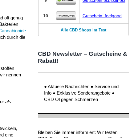
9
Gutschein:5cbsxfinest
10
Gutschein: feelgood
d oft genug
Bakterien
Alle CBD Shops im Test
Cannabinoide
uch durch die
CBD Newsletter – Gutscheine &
Rabatt!
kstoffen
wir nennen
● Aktuelle Nachrichten ● Service und
Info ● Exklusive Sonderangebote ●
CBD Öl gegen Schmerzen
er als
twickeln,
Bleiben Sie immer informiert: Wir testen
nd eine