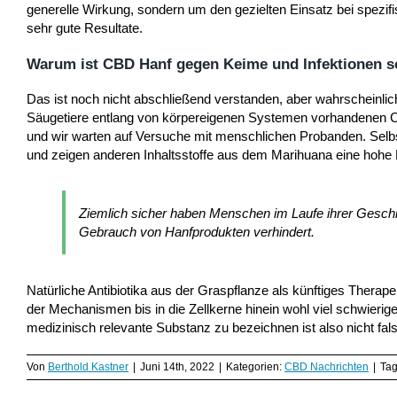
generelle Wirkung, sondern um den gezielten Einsatz bei spezi
sehr gute Resultate.
Warum ist CBD Hanf gegen Keime und Infektionen so
Das ist noch nicht abschließend verstanden, aber wahrscheinlich 
Säugetiere entlang von körpereigenen Systemen vorhandenen Ca
und wir warten auf Versuche mit menschlichen Probanden. Selb
und zeigen anderen Inhaltsstoffe aus dem Marihuana eine hohe E
Ziemlich sicher haben Menschen im Laufe ihrer Geschi
Gebrauch von Hanfprodukten verhindert.
Natürliche Antibiotika aus der Graspflanze als künftiges Therap
der Mechanismen bis in die Zellkerne hinein wohl viel schwierige
medizinisch relevante Substanz zu bezeichnen ist also nicht fals
Von
Berthold Kastner
|
Juni 14th, 2022
|
Kategorien:
CBD Nachrichten
|
Ta