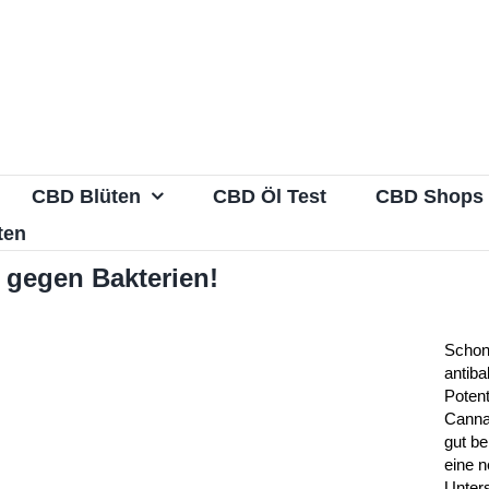
CBD Blüten
CBD Öl Test
CBD Shops
ten
f gegen Bakterien!
Schon 
antiba
Potent
Canna
gut b
eine 
Unter