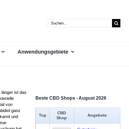
Suche
nach:
Anwendungsgebiete
länger ist das
Beste CBD Shops - August 2026
kterielle
ial von
bidiol ganz
CBD
Top
Angebote
ekannt und
Shop
neue
suchung hat