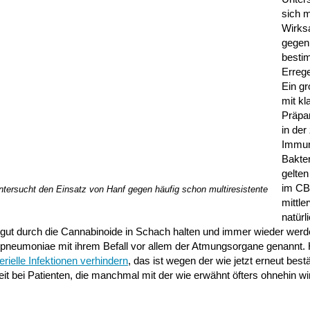
sich m
Wirks
gegen
besti
Erreg
Ein g
mit kl
Präpa
in de
Immuni
Bakter
gelten
im CB
ntersucht den Einsatz von Hanf gegen häufig schon multiresistente
mittle
natürl
 gut durch die Cannabinoide in Schach halten und immer wieder werd
 pneumoniae mit ihrem Befall vor allem der Atmungsorgane genannt.
erielle Infektionen verhindern
, das ist wegen der wie jetzt erneut bestä
eit bei Patienten, die manchmal mit der wie erwähnt öfters ohnehin w