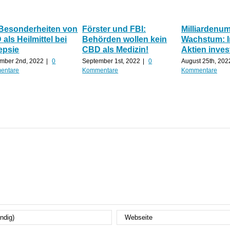
 Besonderheiten von
Förster und FBI:
Milliardenu
als Heilmittel bei
Behörden wollen kein
Wachstum: 
epsie
CBD als Medizin!
Aktien inves
mber 2nd, 2022
|
0
September 1st, 2022
|
0
August 25th, 202
entare
Kommentare
Kommentare