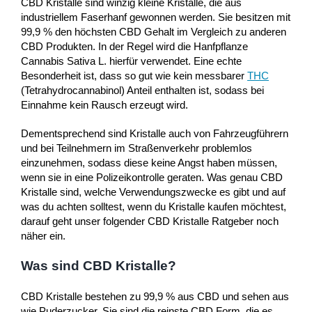
CBD Kristalle sind winzig kleine Kristalle, die aus
industriellem Faserhanf gewonnen werden. Sie besitzen mit
99,9 % den höchsten CBD Gehalt im Vergleich zu anderen
CBD Produkten. In der Regel wird die Hanfpflanze
Cannabis Sativa L. hierfür verwendet. Eine echte
Besonderheit ist, dass so gut wie kein messbarer
THC
(Tetrahydrocannabinol) Anteil enthalten ist, sodass bei
Einnahme kein Rausch erzeugt wird.
Dementsprechend sind Kristalle auch von Fahrzeugführern
und bei Teilnehmern im Straßenverkehr problemlos
einzunehmen, sodass diese keine Angst haben müssen,
wenn sie in eine Polizeikontrolle geraten. Was genau CBD
Kristalle sind, welche Verwendungszwecke es gibt und auf
was du achten solltest, wenn du Kristalle kaufen möchtest,
darauf geht unser folgender CBD Kristalle Ratgeber noch
näher ein.
Was sind CBD Kristalle?
CBD Kristalle bestehen zu 99,9 % aus CBD und sehen aus
wie Puderzucker. Sie sind die reinste CBD Form, die es