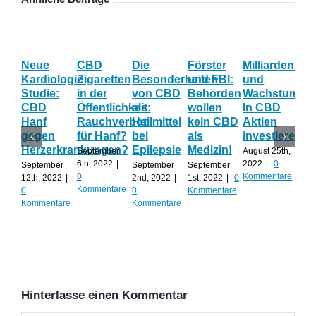
Neue
CBD
Die
Förster
Milliardenum
Ka
Kardiologie
Zigaretten
Besonderheiten
und FBI:
und
Wi
Studie:
in der
von CBD
Behörden
Wachstum:
hil
CBD
Öffentlichkeit:
als
wollen
In CBD
ist
Hanf
Rauchverbot
Heilmittel
kein CBD
Aktien
Ha
gegen
für Hanf?
bei
als
investieren?
na
Herzerkrankungen?
Epilepsie
Medizin!
vie
September
August 25th,
Al
6th, 2022
|
2022
|
0
September
September
September
0
Kommentare
12th, 2022
|
2nd, 2022
|
1st, 2022
|
0
Augu
Kommentare
0
0
Kommentare
202
Kommentare
Kommentare
Kom
Hinterlasse einen Kommentar