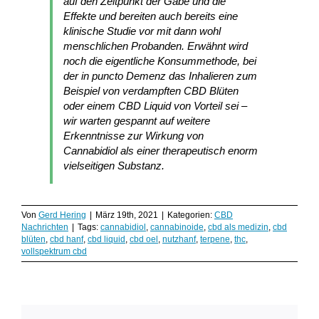
auf den Zeitpunkt der Gabe und die
Effekte und bereiten auch bereits eine
klinische Studie vor mit dann wohl
menschlichen Probanden. Erwähnt wird
noch die eigentliche Konsummethode, bei
der in puncto Demenz das Inhalieren zum
Beispiel von verdampften CBD Blüten
oder einem CBD Liquid von Vorteil sei –
wir warten gespannt auf weitere
Erkenntnisse zur Wirkung von
Cannabidiol als einer therapeutisch enorm
vielseitigen Substanz.
Von
Gerd Hering
|
März 19th, 2021
|
Kategorien:
CBD
Nachrichten
|
Tags:
cannabidiol
,
cannabinoide
,
cbd als medizin
,
cbd
blüten
,
cbd hanf
,
cbd liquid
,
cbd oel
,
nutzhanf
,
terpene
,
thc
,
vollspektrum cbd