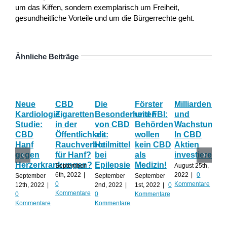
um das Kiffen, sondern exemplarisch um Freiheit,
gesundheitliche Vorteile und um die Bürgerrechte geht.
Ähnliche Beiträge
Neue
CBD
Die
Förster
Milliardenum
Ka
Kardiologie
Zigaretten
Besonderheiten
und FBI:
und
Wi
Studie:
in der
von CBD
Behörden
Wachstum:
hil
CBD
Öffentlichkeit:
als
wollen
In CBD
ist
Hanf
Rauchverbot
Heilmittel
kein CBD
Aktien
Ha
gegen
für Hanf?
bei
als
investieren?
na
Herzerkrankungen?
Epilepsie
Medizin!
vie
September
August 25th,
Al
6th, 2022
|
2022
|
0
September
September
September
0
Kommentare
12th, 2022
|
2nd, 2022
|
1st, 2022
|
0
Augu
Kommentare
0
0
Kommentare
202
Kommentare
Kommentare
Kom