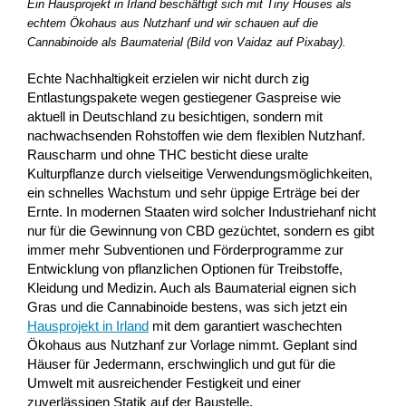
Ein Hausprojekt in Irland beschäftigt sich mit Tiny Houses als
echtem Ökohaus aus Nutzhanf und wir schauen auf die
Cannabinoide als Baumaterial (Bild von Vaidaz auf Pixabay).
Echte Nachhaltigkeit erzielen wir nicht durch zig
Entlastungspakete wegen gestiegener Gaspreise wie
aktuell in Deutschland zu besichtigen, sondern mit
nachwachsenden Rohstoffen wie dem flexiblen Nutzhanf.
Rauscharm und ohne THC besticht diese uralte
Kulturpflanze durch vielseitige Verwendungsmöglichkeiten,
ein schnelles Wachstum und sehr üppige Erträge bei der
Ernte. In modernen Staaten wird solcher Industriehanf nicht
nur für die Gewinnung von CBD gezüchtet, sondern es gibt
immer mehr Subventionen und Förderprogramme zur
Entwicklung von pflanzlichen Optionen für Treibstoffe,
Kleidung und Medizin. Auch als Baumaterial eignen sich
Gras und die Cannabinoide bestens, was sich jetzt ein
Hausprojekt in Irland
mit dem garantiert waschechten
Ökohaus aus Nutzhanf zur Vorlage nimmt. Geplant sind
Häuser für Jedermann, erschwinglich und gut für die
Umwelt mit ausreichender Festigkeit und einer
zuverlässigen Statik auf der Baustelle.