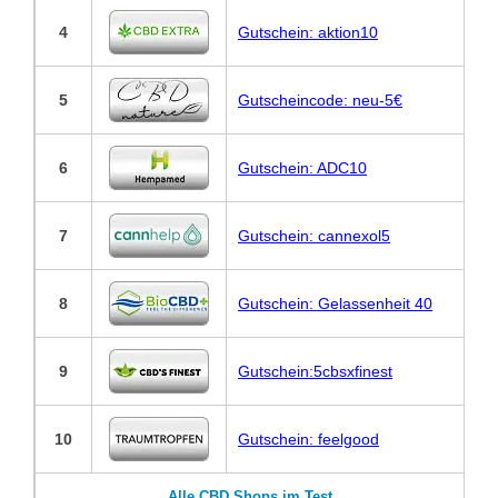
4
Gutschein: aktion10
5
Gutscheincode: neu-5€
6
Gutschein: ADC10
7
Gutschein: cannexol5
8
Gutschein: Gelassenheit 40
9
Gutschein:5cbsxfinest
10
Gutschein: feelgood
Alle CBD Shops im Test