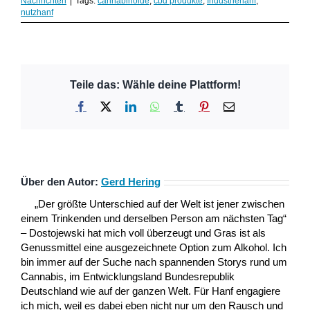
Nachrichten
|
Tags:
cannabinoide
,
cbd produkte
,
Industriehanf
,
nutzhanf
Teile das: Wähle deine Plattform!
Facebook
X
LinkedIn
WhatsApp
Tumblr
Pinterest
E-
Mail
Über den Autor:
Gerd Hering
„Der größte Unterschied auf der Welt ist jener zwischen
einem Trinkenden und derselben Person am nächsten Tag“
– Dostojewski hat mich voll überzeugt und Gras ist als
Genussmittel eine ausgezeichnete Option zum Alkohol. Ich
bin immer auf der Suche nach spannenden Storys rund um
Cannabis, im Entwicklungsland Bundesrepublik
Deutschland wie auf der ganzen Welt. Für Hanf engagiere
ich mich, weil es dabei eben nicht nur um den Rausch und