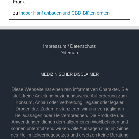
Frank
zu
Indoor Hanf anbauen und CBD-Blüten ernten
Impressum / Datenschutz
Sitemap
MEDIZINISCHER DISCLAIMER
Diese Webseite hat einen rein informativen Charakter. Sie
stellt keine Anleitung beziehungsweise Aufforderung zum
Konsum, Anbau oder Verbreitung illegaler oder legaler
Drogen dar. Zudem distanzieren wir uns von jeglichen
Heilaussagen oder Heilversprechen. Die Produkte und
Anwendungen dienen dem allgemeinen Wohlbefinden und
können unterstützend wirken. Alle Aussagen sind im Sinne
des Heilmittelwerbegesetzes und ersetzen keine Beratung