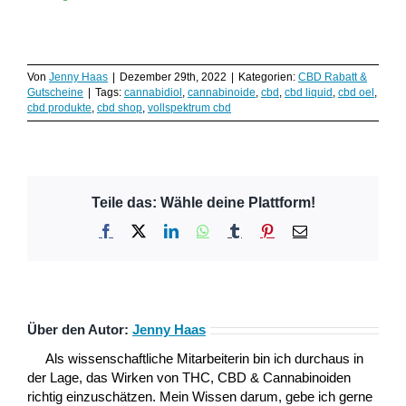
Von
Jenny Haas
|
Dezember 29th, 2022
|
Kategorien:
CBD Rabatt &
Gutscheine
|
Tags:
cannabidiol
,
cannabinoide
,
cbd
,
cbd liquid
,
cbd oel
,
cbd produkte
,
cbd shop
,
vollspektrum cbd
Teile das: Wähle deine Plattform!
Facebook
X
LinkedIn
WhatsApp
Tumblr
Pinterest
E-
Mail
Über den Autor:
Jenny Haas
Als wissenschaftliche Mitarbeiterin bin ich durchaus in
der Lage, das Wirken von THC, CBD & Cannabinoiden
richtig einzuschätzen. Mein Wissen darum, gebe ich gerne