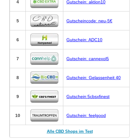
4
Gutschein: aktion10
5
Gutscheincode: neu-5€
6
Gutschein: ADC10
7
Gutschein: cannexol5
8
Gutschein: Gelassenheit 40
9
Gutschein:5cbsxfinest
10
Gutschein: feelgood
Alle CBD Shops im Test