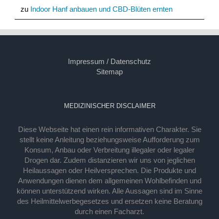
zu
Indoor Hanf anbauen und CBD-Blüten ernten
Impressum / Datenschutz
Sitemap
MEDIZINISCHER DISCLAIMER
Diese Webseite hat einen rein informativen Charakter. Sie
stellt keine Anleitung beziehungsweise Aufforderung zum
Konsum, Anbau oder Verbreitung illegaler oder legaler
Drogen dar. Zudem distanzieren wir uns von jeglichen
Heilaussagen oder Heilversprechen. Die Produkte und
Anwendungen dienen dem allgemeinen Wohlbefinden und
können unterstützend wirken. Alle Aussagen sind im Sinne
des Heilmittelwerbegesetzes und ersetzen keine Beratung
durch einen Facharzt.