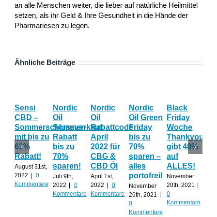
an alle Menschen weiter, die lieber auf natürliche Heilmittel
setzen, als ihr Geld & Ihre Gesundheit in die Hände der
Pharmariesen zu legen.
Ähnliche Beiträge
Sensi
Nordic
Nordic
Nordic
Black
Th
CBD –
Oil
Oil
Oil Green
Friday
CB
Sommerschlussverkauf
Sommer-
Rabattcode
Friday
Woche
An
mit bis zu
Rabatt
April
bis zu
Thankyoujan
zu
63%
bis zu
2022 für
70%
gibt 40%
Su
Rabatt!
70%
CBG &
sparen –
auf
üb
sparen!
CBD Öl
alles
ALLES!
Ha
August 31st,
portofrei!
🎃
2022
|
0
Juli 9th,
April 1st,
November
Kommentare
2022
|
0
2022
|
0
20th, 2021
|
November
Okto
Kommentare
Kommentare
0
26th, 2021
|
202
Kommentare
0
Kom
Kommentare