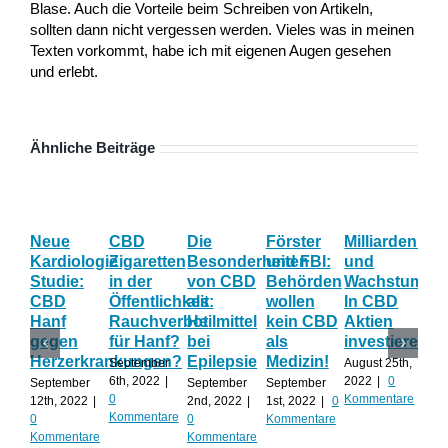
Blase. Auch die Vorteile beim Schreiben von Artikeln,
sollten dann nicht vergessen werden. Vieles was in meinen
Texten vorkommt, habe ich mit eigenen Augen gesehen
und erlebt.
Ähnliche Beiträge
Neue
CBD
Die
Förster
Milliardenum
Ka
Kardiologie
Zigaretten
Besonderheiten
und FBI:
und
Wi
Studie:
in der
von CBD
Behörden
Wachstum:
hil
CBD
Öffentlichkeit:
als
wollen
In CBD
ist
Hanf
Rauchverbot
Heilmittel
kein CBD
Aktien
Ha
gegen
für Hanf?
bei
als
investieren?
na
Herzerkrankungen?
Epilepsie
Medizin!
vie
September
August 25th,
Al
6th, 2022
|
2022
|
0
September
September
September
0
Kommentare
12th, 2022
|
2nd, 2022
|
1st, 2022
|
0
Augu
Kommentare
0
0
Kommentare
202
Kommentare
Kommentare
Kom