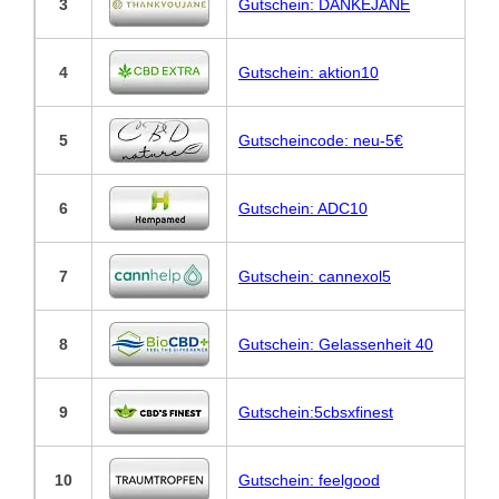
3
Gutschein: DANKEJANE
4
Gutschein: aktion10
5
Gutscheincode: neu-5€
6
Gutschein: ADC10
7
Gutschein: cannexol5
8
Gutschein: Gelassenheit 40
9
Gutschein:5cbsxfinest
10
Gutschein: feelgood