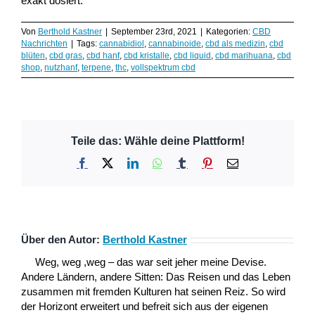
exakt dosiert.
Von
Berthold Kastner
|
September 23rd, 2021
|
Kategorien:
CBD
Nachrichten
|
Tags:
cannabidiol
,
cannabinoide
,
cbd als medizin
,
cbd
blüten
,
cbd gras
,
cbd hanf
,
cbd kristalle
,
cbd liquid
,
cbd marihuana
,
cbd
shop
,
nutzhanf
,
terpene
,
thc
,
vollspektrum cbd
Teile das: Wähle deine Plattform!
Facebook
X
LinkedIn
WhatsApp
Tumblr
Pinterest
E-
Mail
Über den Autor:
Berthold Kastner
Weg, weg ,weg – das war seit jeher meine Devise.
Andere Ländern, andere Sitten: Das Reisen und das Leben
zusammen mit fremden Kulturen hat seinen Reiz. So wird
der Horizont erweitert und befreit sich aus der eigenen