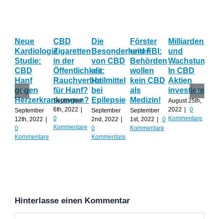
Neue
CBD
Die
Förster
Milliardenum
Ka
Kardiologie
Zigaretten
Besonderheiten
und FBI:
und
Wi
Studie:
in der
von CBD
Behörden
Wachstum:
hil
CBD
Öffentlichkeit:
als
wollen
In CBD
ist
Hanf
Rauchverbot
Heilmittel
kein CBD
Aktien
Ha
gegen
für Hanf?
bei
als
investieren?
na
Herzerkrankungen?
Epilepsie
Medizin!
vie
September
August 25th,
Al
6th, 2022
|
2022
|
0
September
September
September
0
Kommentare
12th, 2022
|
2nd, 2022
|
1st, 2022
|
0
Augu
Kommentare
0
0
Kommentare
202
Kommentare
Kommentare
Kom
Hinterlasse einen Kommentar
Kommentar