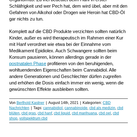
Schläfrigkeit und wer Pech hat, dem wird übel, aber mit den
Gefahren von Alkohol oder Drogen wie Heroin hat CBD-Öl
gar nichts zu tun.
Komplett auf die CBD Produkte verzichten sollten natürlich
Kinder, außer es wird therapeutisch im Rahmen einer Kur
mit Hanf verordnet wie etwa bei der Einnahme vom
Medikament Epidiolex. Auch Schwangere sollten beim
Konsum pausieren, können allerdings gerade in der
postnatalen Phase
profitieren von den beruhigenden,
wohltuendenden Eigenschaften beim Cannabidiol. Alle
andere Generationen und Geschlechter dürfen zugreifen
und erhöhen die Dosis einfach immer ein wenig, wenn die
gewünschten Effekte ausbleiben sollten.
Von
Berthold Kastner
|
August 14th, 2021
|
Kategorien:
CBD
Nachrichten
|
Tags:
cannabidiol
,
cannabinoide
,
cbd als medizin
,
cbd
blüten
,
cbd gras
,
cbd hanf
,
cbd liquid
,
cbd marihuana
,
cbd oel
,
cbd
shop
,
vollspektrum cbd