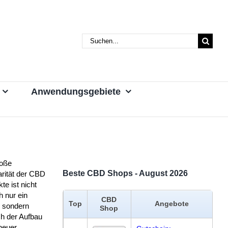
Suche
nach:
Anwendungsgebiete
roße
Beste CBD Shops - August 2026
arität der CBD
te ist nicht
h nur ein
CBD
Top
Angebote
, sondern
Shop
ch der Aufbau
 neuer