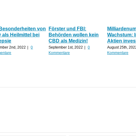
 Besonderheiten von
Förster und FBI:
Milliardenu
als Heilmittel bei
Behörden wollen kein
Wachstum: 
epsie
CBD als Medizin!
Aktien inves
mber 2nd, 2022
|
0
September 1st, 2022
|
0
August 25th, 202
entare
Kommentare
Kommentare