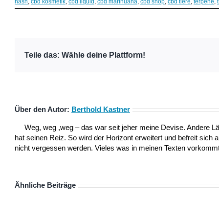
hash
,
cbd kosmetik
,
cbd liquid
,
cbd marihuana
,
cbd shop
,
cbd tiere
,
terpene
,
Teile das: Wähle deine Plattform!
Über den Autor:
Berthold Kastner
Weg, weg ,weg – das war seit jeher meine Devise. Andere L
hat seinen Reiz. So wird der Horizont erweitert und befreit sich 
nicht vergessen werden. Vieles was in meinen Texten vorkommt,
Ähnliche Beiträge