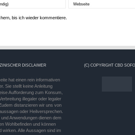
ern, bis ich wieder kommentiere.
ZINISCHER DISCLAIMER
(C) COPYRIGHT CBD SOFO
ite hat einen rein informativen
r. Sie stellt keine Anleitung
eise Aufforderung zum Konsum,
rbreitung illegaler oder legaler
Zudem distanzieren wir uns von
laussagen oder Heilversprechen.
e und Anwendungen dienen dem
en Wohlbefinden und können
d wirken. Alle Aussagen sind im