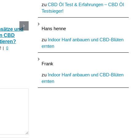
zu
CBD Öl Test & Erfahrungen – CBD Öl
Testsieger!
Hans henne
msätze und
Katerstimmung: Wie
Das Ökohaus aus
In CBD
hilfreich ist CBD Hanf
Nutzhanf und
zu
Indoor Hanf anbauen und CBD-Blüten
tieren?
nach zu viel Alkohol?
Cannabinoide als
ernten
Baumaterial
2
|
0
August 24th, 2022
|
0
Kommentare
August 21st, 2022
|
0
Kommentare
Frank
zu
Indoor Hanf anbauen und CBD-Blüten
ernten