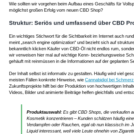
Wie sollten wir vorgehen beim Aufbau eines Geschäfts für Voll
möglichst großen Erfolg vom neuen CBD Shop?
Struktur: Seriös und umfassend über CBD Pr
Ein wichtiges Stichwort für die Sichtbarkeit im Internet auch 
meint „search engine optimization“ und bezieht sich auf strukt
bekanntlich klicken Käufer von CBD-Öl nicht endlos rum, sonder
wir verweisen hier mal auf wichtige Kenn- beziehungsweise Sch
gehäuft mit reinmüssen in die Informationen auf der geplanten S
Der Inhalt selbst ist informativ zu gestalten. Häufig wird viel
meisten Fällen konkrete Hinweise, wie
Cannabidiol bei Schmer
Zukunftsprojekte hilft bei der Produktion von hochwertigen Inhal
Videos, Bilder und animierte Beiträge helfen gleichfalls und ents
Produktauswahl
: Es gibt CBD Shops, die verkaufen a
Kosmetik konzentrieren – Kunden schätzen häufig eine
Verdampfen oder Rauchen, egal ob nun klassisch im J
Liquid interessant, weil viele Leute ohnehin von Zigare