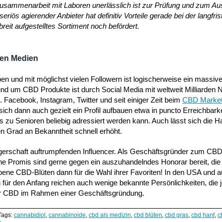
usammenarbeit mit Laboren unerlässlich ist zur Prüfung und zum A
riös agierender Anbieter hat definitiv Vorteile gerade bei der langfris
eit aufgestelltes Sortiment noch befördert.
len Medien
ben und mit möglichst vielen Followern ist logischerweise ein massive
und um CBD Produkte ist durch Social Media mit weltweit Milliarden 
 Facebook, Instagram, Twitter und seit einiger Zeit beim
CBD Market
 sich dann auch gezielt ein Profil aufbauen etwa in puncto Erreichbark
bis zu Senioren beliebig adressiert werden kann. Auch lässt sich die 
n Grad an Bekanntheit schnell erhöht.
ngerschaft auftrumpfenden Influencer. Als Geschäftsgründer zum CBD
ne Promis sind gerne gegen ein auszuhandelndes Honorar bereit, di
ene CBD-Blüten dann für die Wahl ihrer Favoriten! In den USA und a
für den Anfang reichen auch wenige bekannte Persönlichkeiten, die 
für CBD im Rahmen einer Geschäftsgründung.
Tags:
cannabidiol
,
cannabinoide
,
cbd als medizin
,
cbd blüten
,
cbd gras
,
cbd hanf
,
c