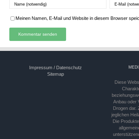
Meinen Namen, E-Mail und Website in diesem Browser speich
Impressum / Datenschutz
MEDI
Sitemap
Diese Webse
Charakte
beziehungsw
Anbau oder Ve
Drogen dar. 
jeglichen Hei
Die Produkt
allgemein
unterstützen