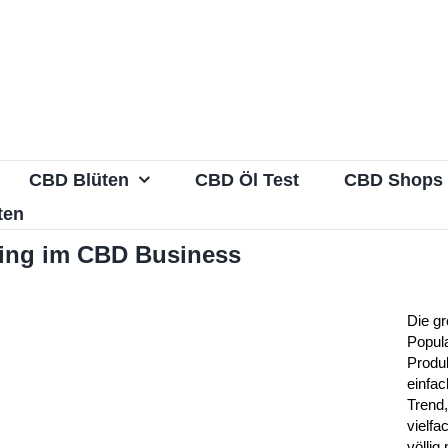
CBD Blüten
CBD Öl Test
CBD Shops
ten
ing im CBD Business
Die g
Popul
Produk
einfac
Trend
vielfa
völlig