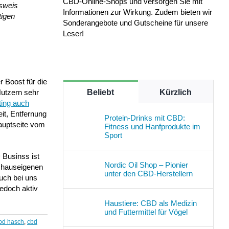
CBD-Online-Shops und versorgen Sie mit
usweis
Informationen zur Wirkung. Zudem bieten wir
tigen
Sonderangebote und Gutscheine für unsere
Leser!
r Boost für die
Beliebt
Kürzlich
Nutzern sehr
ing auch
eit, Entfernung
Protein-Drinks mit CBD:
Hauptseite vom
Fitness und Hanfprodukte im
Sport
 Businss ist
Nordic Oil Shop – Pionier
e hauseigenen
unter den CBD-Herstellern
uch bei uns
jedoch aktiv
Haustiere: CBD als Medizin
und Futtermittel für Vögel
bd hasch
,
cbd