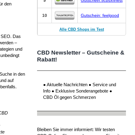
9
Gutschein:5cbsxfinest
ür den
10
Gutschein: feelgood
Alle CBD Shops im Test
on SEO. Das
 werden –
rategien und
CBD Newsletter – Gutscheine &
 unbedingt
Rabatt!
 Suche in den
und auf
● Aktuelle Nachrichten ● Service und
benfalls.
Info ● Exklusive Sonderangebote ●
CBD Öl gegen Schmerzen
 CBD
D
Bleiben Sie immer informiert: Wir testen
kte