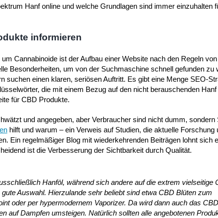
spektrum Hanf online und welche Grundlagen sind immer einzuhalten f
odukte informieren
rund um Cannabinoide ist der Aufbau einer Website nach den Regeln v
urelle Besonderheiten, um von der Suchmaschine schnell gefunden zu
n suchen einen klaren, seriösen Auftritt. Es gibt eine Menge SEO-St
lüsselwörter, die mit einem Bezug auf den nicht berauschenden Hanf
eite für CBD Produkte.
 geschwätzt und angegeben, aber Verbraucher sind nicht dumm, sondern
zen
hilft und warum – ein Verweis auf Studien, die aktuelle Forschung 
ten. Ein regelmäßiger Blog mit wiederkehrenden Beiträgen lohnt sich e
cheidend ist die Verbesserung der Sichtbarkeit durch Qualität.
usschließlich Hanföl, während sich andere auf die extrem vielseitige
 gute Auswahl. Hierzulande sehr beliebt sind etwa CBD Blüten zum
oint oder per hypermodernem Vaporizer. Da wird dann auch das CB
tten auf Dampfen umsteigen. Natürlich sollten alle angebotenen Produ