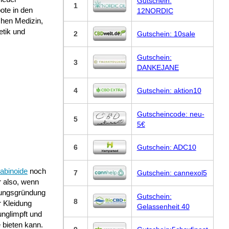
Gutschein:
1
ote in den
12NORDIC
chen Medizin,
tik und
2
Gutschein: 10sale
Gutschein:
3
DANKEJANE
4
Gutschein: aktion10
Gutscheincode: neu-
5
5€
6
Gutschein: ADC10
abinoide
noch
7
Gutschein: cannexol5
r also, wenn
mungsgründung
Gutschein:
8
r Kleidung
Gelassenheit 40
unglimpft und
 bieten kann.