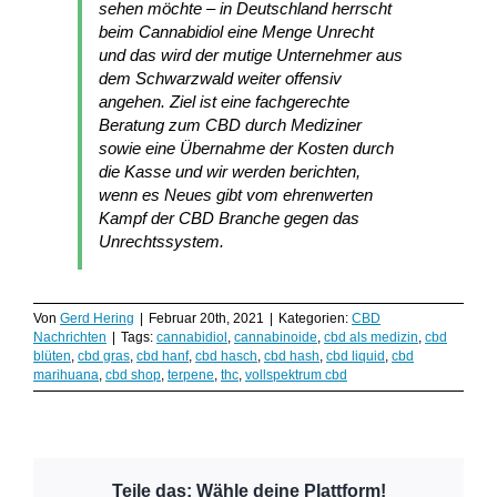
sehen möchte – in Deutschland herrscht
beim Cannabidiol eine Menge Unrecht
und das wird der mutige Unternehmer aus
dem Schwarzwald weiter offensiv
angehen. Ziel ist eine fachgerechte
Beratung zum CBD durch Mediziner
sowie eine Übernahme der Kosten durch
die Kasse und wir werden berichten,
wenn es Neues gibt vom ehrenwerten
Kampf der CBD Branche gegen das
Unrechtssystem.
Von
Gerd Hering
|
Februar 20th, 2021
|
Kategorien:
CBD
Nachrichten
|
Tags:
cannabidiol
,
cannabinoide
,
cbd als medizin
,
cbd
blüten
,
cbd gras
,
cbd hanf
,
cbd hasch
,
cbd hash
,
cbd liquid
,
cbd
marihuana
,
cbd shop
,
terpene
,
thc
,
vollspektrum cbd
Teile das: Wähle deine Plattform!