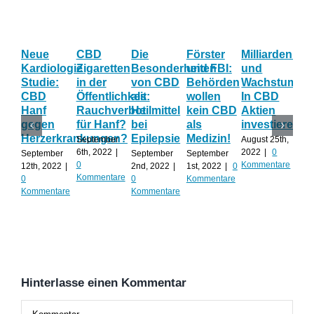
Neue
CBD
Die
Förster
Milliardenum
Ka
Kardiologie
Zigaretten
Besonderheiten
und FBI:
und
Wi
Studie:
in der
von CBD
Behörden
Wachstum:
hil
CBD
Öffentlichkeit:
als
wollen
In CBD
ist
Hanf
Rauchverbot
Heilmittel
kein CBD
Aktien
Ha
gegen
für Hanf?
bei
als
investieren?
na
Herzerkrankungen?
Epilepsie
Medizin!
vie
September
August 25th,
Al
6th, 2022
|
2022
|
0
September
September
September
0
Kommentare
12th, 2022
|
2nd, 2022
|
1st, 2022
|
0
Augu
Kommentare
0
0
Kommentare
202
Kommentare
Kommentare
Kom
Hinterlasse einen Kommentar
Kommentar