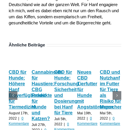
Deutschland wie auf der ganzen Welt. Für Hanf engagiere
ich mich, weil es dabei eben nicht nur um den Rausch und
um das Kiffen, sondern exemplarisch um Freiheit,
gesundheitliche Vorteile und um die Bürgerrechte geht.
Ähnliche Beiträge
CBD für
Cannabinoide
CBD für
Neues
CBD und
CB
Hunde:
für
Hunde:
CBD
Nutzhanf
Hau
Höhere
Haustiere:
Forschung,
Tierfutter
im Futter
Hil
Hanf
CBG
Sicherheit
für
für Tiere
ge
Bioverfügbarkeit
Produkte
und
Hunde
als
Str
für
für
Dosierung
mit
Risiko für
un
Tiermedizin!
Hunde
bei Hanf
Angststörungen
Menschen?
Än
und
für Tiere
August 17th,
Mai 19th,
Mai 5th,
April
Katzen?
2022
|
0
2022
|
0
2022
|
0
202
Juli 5th,
Kommentare
Kommentare
Kommentare
Kom
2022
|
0
Juli 27th,
Kommentare