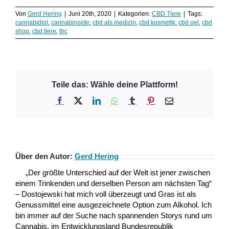
Von
Gerd Hering
|
Juni 20th, 2020
|
Kategorien:
CBD Tiere
|
Tags:
cannabidiol
,
cannabinoide
,
cbd als medizin
,
cbd kosmetik
,
cbd oel
,
cbd
shop
,
cbd tiere
,
thc
Teile das: Wähle deine Plattform!
Facebook
X
LinkedIn
WhatsApp
Tumblr
Pinterest
E-
Mail
Über den Autor:
Gerd Hering
„Der größte Unterschied auf der Welt ist jener zwischen
einem Trinkenden und derselben Person am nächsten Tag“
– Dostojewski hat mich voll überzeugt und Gras ist als
Genussmittel eine ausgezeichnete Option zum Alkohol. Ich
bin immer auf der Suche nach spannenden Storys rund um
Cannabis, im Entwicklungsland Bundesrepublik