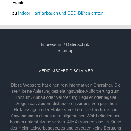
Frank
zu
Indoor Hanf anbauen und CBD-Blüten ernten
Impressum / Datenschutz
Sitemap
MEDIZINISCHER DISCLAIMER
Diese Webseite hat einen rein informativen Charakter. Sie
stellt keine Anleitung beziehungsweise Aufforderung zum
Konsum, Anbau oder Verbreitung illegaler oder legaler
Drogen dar. Zudem distanzieren wir uns von jeglichen
Heilaussagen oder Heilversprechen. Die Produkte und
Anwendungen dienen dem allgemeinen Wohlbefinden und
können unterstützend wirken. Alle Aussagen sind im Sinne
des Heilmittelwerbegesetzes und ersetzen keine Beratung