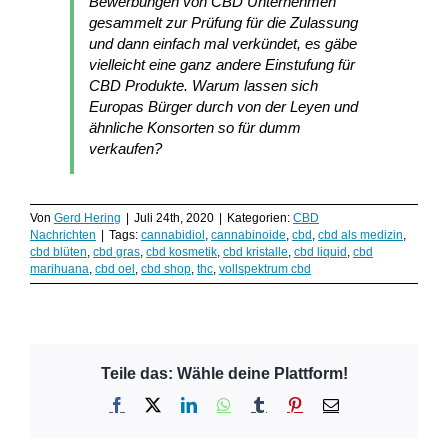
Bewerbungen von CBD Unternehmen
gesammelt zur Prüfung für die Zulassung
und dann einfach mal verkündet, es gäbe
vielleicht eine ganz andere Einstufung für
CBD Produkte. Warum lassen sich
Europas Bürger durch von der Leyen und
ähnliche Konsorten so für dumm
verkaufen?
Von
Gerd Hering
|
Juli 24th, 2020
|
Kategorien:
CBD
Nachrichten
|
Tags:
cannabidiol
,
cannabinoide
,
cbd
,
cbd als medizin
,
cbd blüten
,
cbd gras
,
cbd kosmetik
,
cbd kristalle
,
cbd liquid
,
cbd
marihuana
,
cbd oel
,
cbd shop
,
thc
,
vollspektrum cbd
Teile das: Wähle deine Plattform!
Facebook
X
LinkedIn
WhatsApp
Tumblr
Pinterest
E-
Mail