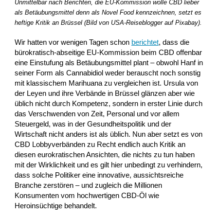
Unmittelbar nach Berichten, die EU-Kommission wolle CBD lieber
als Betäubungsmittel denn als Novel Food kennzeichnen, setzt es
heftige Kritik an Brüssel (Bild von USA-Reiseblogger auf Pixabay).
Wir hatten vor wenigen Tagen schon
berichtet
, dass die
bürokratisch-abseitige EU-Kommission beim CBD offenbar
eine Einstufung als Betäubungsmittel plant – obwohl Hanf in
seiner Form als Cannabidiol weder berauscht noch sonstig
mit klassischem Marihuana zu vergleichen ist. Ursula von
der Leyen und ihre Verbände in Brüssel glänzen aber wie
üblich nicht durch Kompetenz, sondern in erster Linie durch
das Verschwenden von Zeit, Personal und vor allem
Steuergeld, was in der Gesundheitspolitik und der
Wirtschaft nicht anders ist als üblich. Nun aber setzt es von
CBD Lobbyverbänden zu Recht endlich auch Kritik an
diesen eurokratischen Ansichten, die nichts zu tun haben
mit der Wirklichkeit und es gilt hier unbedingt zu verhindern,
dass solche Politiker eine innovative, aussichtsreiche
Branche zerstören – und zugleich die Millionen
Konsumenten vom hochwertigen CBD-Öl wie
Heroinsüchtige behandelt.