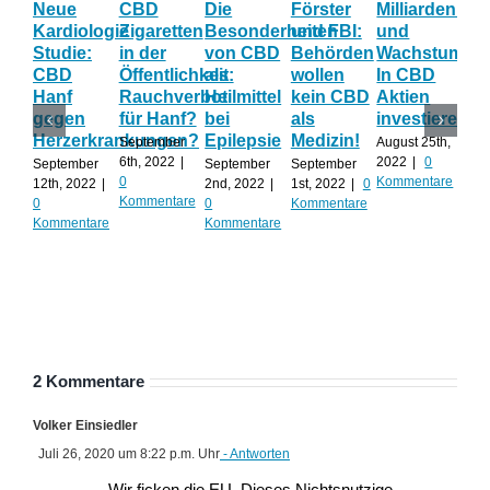
Neue
CBD
Die
Förster
Milliardenum
Ka
Kardiologie
Zigaretten
Besonderheiten
und FBI:
und
Wi
Studie:
in der
von CBD
Behörden
Wachstum:
hil
CBD
Öffentlichkeit:
als
wollen
In CBD
ist
Hanf
Rauchverbot
Heilmittel
kein CBD
Aktien
Ha
gegen
für Hanf?
bei
als
investieren?
na
Herzerkrankungen?
Epilepsie
Medizin!
vie
September
August 25th,
Al
6th, 2022
|
2022
|
0
September
September
September
0
Kommentare
12th, 2022
|
2nd, 2022
|
1st, 2022
|
0
Augu
Kommentare
0
0
Kommentare
202
Kommentare
Kommentare
Kom
2 Kommentare
Volker Einsiedler
Juli 26, 2020 um 8:22 p.m. Uhr
- Antworten
Wir ficken die EU. Dieses Nichtsnutzige