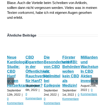
Blase. Auch die Vorteile beim Schreiben von Artikeln,
sollten dann nicht vergessen werden. Vieles was in meinen
Texten vorkommt, habe ich mit eigenen Augen gesehen
und erlebt.
Ähnliche Beiträge
Neue
CBD
Die
Förster
Milliardenum
Ka
Kardiologie
Zigaretten
Besonderheiten
und FBI:
und
Wi
Studie:
in der
von CBD
Behörden
Wachstum:
hil
CBD
Öffentlichkeit:
als
wollen
In CBD
ist
Hanf
Rauchverbot
Heilmittel
kein CBD
Aktien
Ha
gegen
für Hanf?
bei
als
investieren?
na
Herzerkrankungen?
Epilepsie
Medizin!
vie
September
August 25th,
Al
6th, 2022
|
2022
|
0
September
September
September
0
Kommentare
12th, 2022
|
2nd, 2022
|
1st, 2022
|
0
Augu
Kommentare
0
0
Kommentare
202
Kommentare
Kommentare
Kom