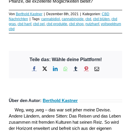
Pflanze, die exzellente Möglichkeiten bietet?
Von
Berthold Kastner
|
Dezember 8th, 2021
|
Kategorien:
CBD
Nachrichten
|
Tags:
cannabidiol
,
cannabinoide
,
cbd
,
cbd blüten
,
cbd
gras
,
cbd hanf
,
cbd oel
,
cbd produkte
,
cbd shop
,
nutzhanf
,
vollspektrum
cbd
Teile das: Wähle deine Plattform!
Facebook
X
LinkedIn
WhatsApp
Tumblr
Pinterest
E-
Mail
Über den Autor:
Berthold Kastner
Weg, weg ,weg – das war seit jeher meine Devise.
Andere Ländern, andere Sitten: Das Reisen und das Leben
zusammen mit fremden Kulturen hat seinen Reiz. So wird
der Horizont erweitert und befreit sich aus der eigenen