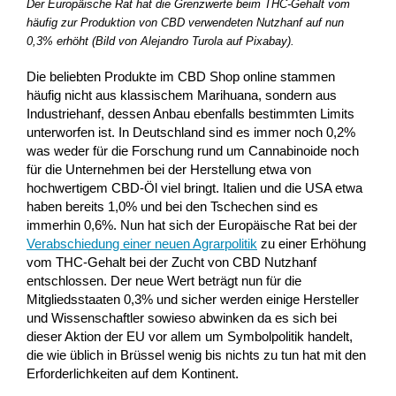
Der Europäische Rat hat die Grenzwerte beim THC-Gehalt vom
häufig zur Produktion von CBD verwendeten Nutzhanf auf nun
0,3% erhöht (Bild von Alejandro Turola auf Pixabay).
Die beliebten Produkte im CBD Shop online stammen
häufig nicht aus klassischem Marihuana, sondern aus
Industriehanf, dessen Anbau ebenfalls bestimmten Limits
unterworfen ist. In Deutschland sind es immer noch 0,2%
was weder für die Forschung rund um Cannabinoide noch
für die Unternehmen bei der Herstellung etwa von
hochwertigem CBD-Öl viel bringt. Italien und die USA etwa
haben bereits 1,0% und bei den Tschechen sind es
immerhin 0,6%. Nun hat sich der Europäische Rat bei der
Verabschiedung einer neuen Agrarpolitik
zu einer Erhöhung
vom THC-Gehalt bei der Zucht von CBD Nutzhanf
entschlossen. Der neue Wert beträgt nun für die
Mitgliedsstaaten 0,3% und sicher werden einige Hersteller
und Wissenschaftler sowieso abwinken da es sich bei
dieser Aktion der EU vor allem um Symbolpolitik handelt,
die wie üblich in Brüssel wenig bis nichts zu tun hat mit den
Erforderlichkeiten auf dem Kontinent.