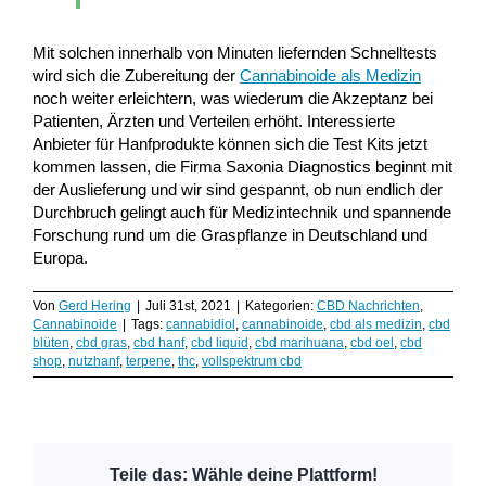
Mit solchen innerhalb von Minuten liefernden Schnelltests
wird sich die Zubereitung der
Cannabinoide als Medizin
noch weiter erleichtern, was wiederum die Akzeptanz bei
Patienten, Ärzten und Verteilen erhöht. Interessierte
Anbieter für Hanfprodukte können sich die Test Kits jetzt
kommen lassen, die Firma Saxonia Diagnostics beginnt mit
der Auslieferung und wir sind gespannt, ob nun endlich der
Durchbruch gelingt auch für Medizintechnik und spannende
Forschung rund um die Graspflanze in Deutschland und
Europa.
Von
Gerd Hering
|
Juli 31st, 2021
|
Kategorien:
CBD Nachrichten
,
Cannabinoide
|
Tags:
cannabidiol
,
cannabinoide
,
cbd als medizin
,
cbd
blüten
,
cbd gras
,
cbd hanf
,
cbd liquid
,
cbd marihuana
,
cbd oel
,
cbd
shop
,
nutzhanf
,
terpene
,
thc
,
vollspektrum cbd
Teile das: Wähle deine Plattform!