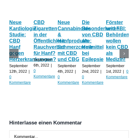
Neue
CBD
Neue
Die
Förster
Mil
Kardiologie
Zigaretten
Cannabinoide
Besonderheiten
und FBI:
un
Studie:
in der
&
von CBD
Behörden
Wa
CBD
Öffentlichkeit:
Hanfprodukte:
als
wollen
In
Hanf
Rauchverbot
Schmerzcreme
Heilmittel
kein CBD
Akt
gegen
für Hanf?
mit CBD
bei
als
inv
Herzerkrankungen?
und CBG
Epilepsie
Medizin!
September
Augu
6th, 2022
|
202
September
September
September
September
0
Kom
12th, 2022
|
4th, 2022
|
2nd, 2022
|
1st, 2022
|
0
Kommentare
0
0
0
Kommentare
Kommentare
Kommentare
Kommentare
Hinterlasse einen Kommentar
Kommentar