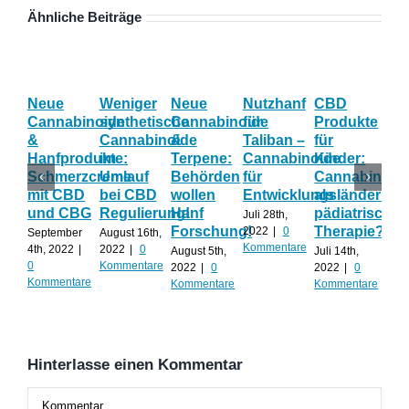
Ähnliche Beiträge
Neue
Weniger
Neue
Nutzhanf
CBD
Ha
Cannabinoide
synthetische
Cannabinoide
für
Produkte
Eff
&
Cannabinoide
&
Taliban –
für
Wi
Hanfprodukte:
im
Terpene:
Cannabinoide
Kinder:
las
Schmerzcreme
Umlauf
Behörden
für
Cannabinoid
sic
mit CBD
bei CBD
wollen
Entwicklungsländer?
als
Ca
und CBG
Regulierung!
Hanf
pädiatrische
un
Juli 28th,
Forschung!
Therapie?
Te
2022
|
0
September
August 16th,
Kommentare
ko
4th, 2022
|
2022
|
0
August 5th,
Juli 14th,
0
Kommentare
2022
|
0
2022
|
0
Juli 
Kommentare
Kommentare
Kommentare
202
Kom
Hinterlasse einen Kommentar
Kommentar