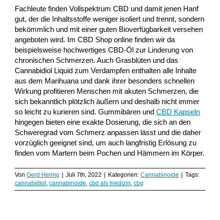
Fachleute finden Vollspektrum CBD und damit jenen Hanf
gut, der die Inhaltsstoffe weniger isoliert und trennt, sondern
bekömmlich und mit einer guten Bioverfügbarkeit versehen
angeboten wird. Im CBD Shop online finden wir da
beispielsweise hochwertiges CBD-Öl zur Linderung von
chronischen Schmerzen. Auch Grasblüten und das
Cannabidiol Liquid zum Verdampfen enthalten alle Inhalte
aus dem Marihuana und dank ihrer besonders schnellen
Wirkung profitieren Menschen mit akuten Schmerzen, die
sich bekanntlich plötzlich äußern und deshalb nicht immer
so leicht zu kurieren sind. Gummibären und
CBD Kapseln
hingegen bieten eine exakte Dosierung, die sich an den
Schweregrad vom Schmerz anpassen lässt und die daher
vorzüglich geeignet sind, um auch langfristig Erlösung zu
finden vom Martern beim Pochen und Hämmern im Körper.
Von
Gerd Hering
|
Juli 7th, 2022
|
Kategorien:
Cannabinoide
|
Tags:
cannabidiol
,
cannabinoide
,
cbd als medizin
,
cbg