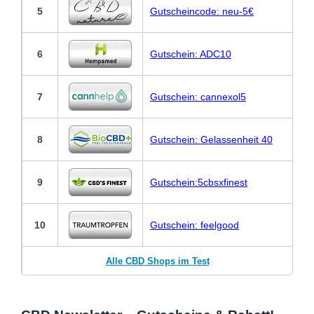
5
Gutscheincode: neu-5€
6
Gutschein: ADC10
7
Gutschein: cannexol5
8
Gutschein: Gelassenheit 40
9
Gutschein:5cbsxfinest
10
Gutschein: feelgood
Alle CBD Shops im Test