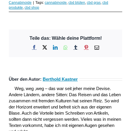
Cannabinoide
|
Tags:
cannabinoide
,
cbd blüten
,
cbd gras
,
cbd
produkte
,
cbd shop
Teile das: Wähle deine Plattform!
Facebook
X
LinkedIn
WhatsApp
Tumblr
Pinterest
E-
Mail
Über den Autor:
Berthold Kastner
Weg, weg ,weg – das war seit jeher meine Devise.
Andere Ländern, andere Sitten: Das Reisen und das Leben
zusammen mit fremden Kulturen hat seinen Reiz. So wird
der Horizont erweitert und befreit sich aus der eigenen
Blase. Auch die Vorteile beim Schreiben von Artikeln,
sollten dann nicht vergessen werden. Vieles was in meinen
Texten vorkommt, habe ich mit eigenen Augen gesehen