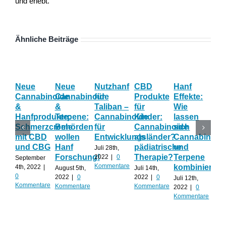
und erlebt.
Ähnliche Beiträge
Neue
Neue
Nutzhanf
CBD
Hanf
We
Cannabinoide
Cannabinoide
für
Produkte
Effekte:
Ca
&
&
Taliban –
für
Wie
ha
Hanfprodukte:
Terpene:
Cannabinoide
Kinder:
lassen
die
Schmerzcreme
Behörden
für
Cannabinoide
sich
Wi
mit CBD
wollen
Entwicklungsländer?
als
Cannabinoid
ge
und CBG
Hanf
pädiatrische
und
Sc
Juli 28th,
Forschung!
Therapie?
Terpene
2022
|
0
September
Juli 
Kommentare
kombinieren
4th, 2022
|
202
August 5th,
Juli 14th,
0
Kom
2022
|
0
2022
|
0
Juli 12th,
Kommentare
Kommentare
Kommentare
2022
|
0
Kommentare