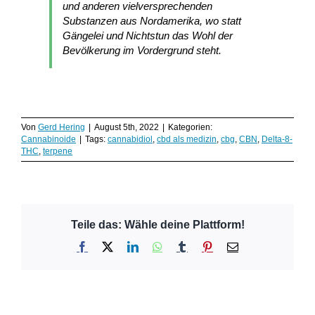
und anderen vielversprechenden
Substanzen aus Nordamerika, wo statt
Gängelei und Nichtstun das Wohl der
Bevölkerung im Vordergrund steht.
Von
Gerd Hering
|
August 5th, 2022
|
Kategorien:
Cannabinoide
|
Tags:
cannabidiol
,
cbd als medizin
,
cbg
,
CBN
,
Delta-8-
THC
,
terpene
Teile das: Wähle deine Plattform!
Facebook
X
LinkedIn
WhatsApp
Tumblr
Pinterest
E-
Mail