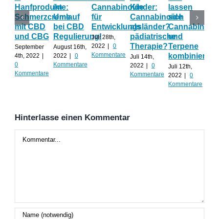
Hanfprodukte:
im
Cannabinoide
Kinder:
lassen
die
Schmerzcreme
Umlauf
für
Cannabinoide
sich
Wi
mit CBD
bei CBD
Entwicklungsländer?
als
Cannabinoid
ge
und CBG
Regulierung!
pädiatrische
und
Sc
Juli 28th,
Therapie?
Terpene
2022
|
0
September
August 16th,
Juli 
Kommentare
kombinieren
4th, 2022
|
2022
|
0
202
Juli 14th,
0
Kommentare
Kom
2022
|
0
Juli 12th,
Kommentare
Kommentare
2022
|
0
Kommentare
Hinterlasse einen Kommentar
Kommentar