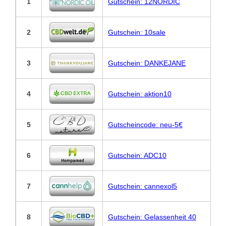
1
Gutschein: 12NORDIC
2
Gutschein: 10sale
3
Gutschein: DANKEJANE
4
Gutschein: aktion10
5
Gutscheincode: neu-5€
6
Gutschein: ADC10
7
Gutschein: cannexol5
8
Gutschein: Gelassenheit 40