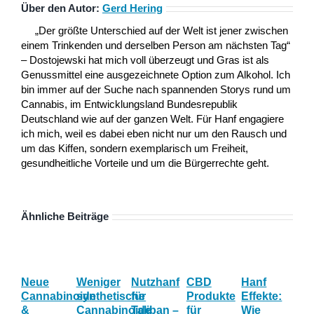
Über den Autor:
Gerd Hering
„Der größte Unterschied auf der Welt ist jener zwischen
einem Trinkenden und derselben Person am nächsten Tag“
– Dostojewski hat mich voll überzeugt und Gras ist als
Genussmittel eine ausgezeichnete Option zum Alkohol. Ich
bin immer auf der Suche nach spannenden Storys rund um
Cannabis, im Entwicklungsland Bundesrepublik
Deutschland wie auf der ganzen Welt. Für Hanf engagiere
ich mich, weil es dabei eben nicht nur um den Rausch und
um das Kiffen, sondern exemplarisch um Freiheit,
gesundheitliche Vorteile und um die Bürgerrechte geht.
Ähnliche Beiträge
Neue
Weniger
Nutzhanf
CBD
Hanf
We
Cannabinoide
synthetische
für
Produkte
Effekte:
Ca
&
Cannabinoide
Taliban –
für
Wie
ha