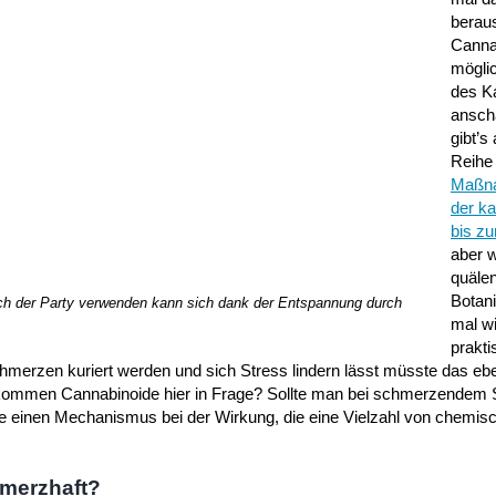
berau
Cannab
mögli
des K
ansch
gibt’s
Reihe
Maßn
der k
bis z
aber 
quäle
Botani
h der Party verwenden kann sich dank der Entspannung durch
mal w
prakt
merzen kuriert werden und sich Stress lindern lässt müsste das eben
 kommen Cannabinoide hier in Frage? Sollte man bei schmerzendem 
nze einen Mechanismus bei der Wirkung, die eine Vielzahl von chemis
hmerzhaft?