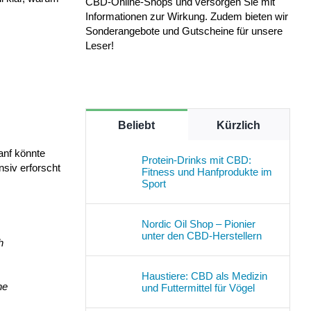
CBD-Online-Shops und versorgen Sie mit
Informationen zur Wirkung. Zudem bieten wir
Sonderangebote und Gutscheine für unsere
Leser!
Beliebt
Kürzlich
Hanf könnte
Protein-Drinks mit CBD:
siv erforscht
Fitness und Hanfprodukte im
Sport
Nordic Oil Shop – Pionier
unter den CBD-Herstellern
h
Haustiere: CBD als Medizin
ne
und Futtermittel für Vögel