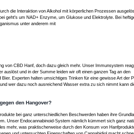
urch die Interaktion von Alkohol mit körperlichen Prozessen ausgelös
abei geht’s um NAD+ Enzyme, um Glukose und Elektrolyte. Bei hefti
rganismus unter anderem mit
ndung von CBD Hanf, doch dazu gleich mehr. Unser Immunsystem reag
er auslöst und in der Summe leiden wir oft einen ganzen Tag an den
Bier. Experten halten umsichtiges Trinken für eine gewisse Art der P
und wer dazu noch ausreichend Wasser extra zu sich nimmt kann 
 gegen den Hangover?
Produkte bei ganz unterschiedlichen Beschwerden haben ihre Grundla
stem. Unser Endocannabinoid-System nämlich kümmert sich ganz nat
les mehr, was praktischerweise durch den Konsum von Hanfproduk
iesenen und untersuchten Eigenschaften von Cannabidiol macht schnel