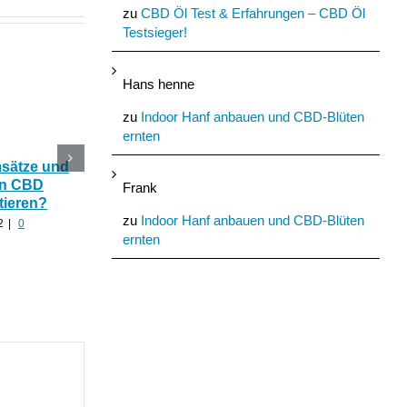
zu
CBD Öl Test & Erfahrungen – CBD Öl
Testsieger!
Hans henne
zu
Indoor Hanf anbauen und CBD-Blüten
ernten
msätze und
Katerstimmung: Wie
Das Ökohaus aus
In CBD
hilfreich ist CBD Hanf
Nutzhanf und
Frank
tieren?
nach zu viel Alkohol?
Cannabinoide als
zu
Indoor Hanf anbauen und CBD-Blüten
Baumaterial
2
|
0
August 24th, 2022
|
0
ernten
Kommentare
August 21st, 2022
|
0
Kommentare