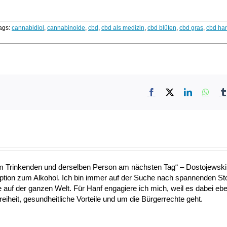
ags:
cannabidiol
,
cannabinoide
,
cbd
,
cbd als medizin
,
cbd blüten
,
cbd gras
,
cbd ha
Facebook
X
LinkedIn
What
nem Trinkenden und derselben Person am nächsten Tag“ – Dostojewski 
Option zum Alkohol. Ich bin immer auf der Suche nach spannenden S
uf der ganzen Welt. Für Hanf engagiere ich mich, weil es dabei ebe
heit, gesundheitliche Vorteile und um die Bürgerrechte geht.