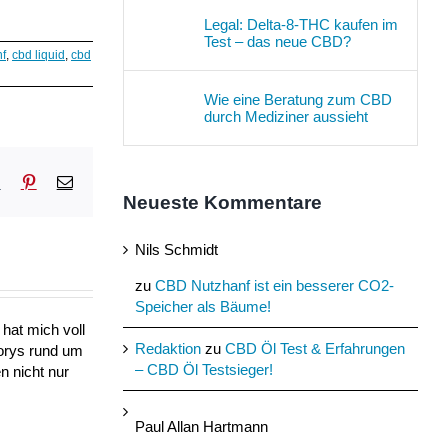
Legal: Delta-8-THC kaufen im
Test – das neue CBD?
nf
,
cbd liquid
,
cbd
Wie eine Beratung zum CBD
durch Mediziner aussieht
sApp
Tumblr
Pinterest
E-
Mail
Neueste Kommentare
Nils Schmidt
zu
CBD Nutzhanf ist ein besserer CO2-
Speicher als Bäume!
hat mich voll
Redaktion
zu
CBD Öl Test & Erfahrungen
torys rund um
– CBD Öl Testsieger!
n nicht nur
Paul Allan Hartmann