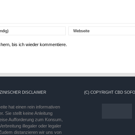
ern, bis ich wieder kommentiere.
ZINISCHER DISCLAIMER
(C) COPYRIGHT CBD SOFO
ite hat einen rein informativen
r. Sie stellt keine Anleitung
eise Aufforderung zum Konsum,
rbreitung illegaler oder legaler
Zudem distanzieren wir uns von