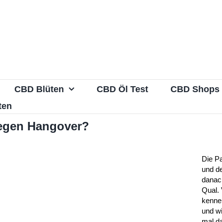
CBD Blüten
CBD Öl Test
CBD Shops
ten
gegen Hangover?
Die Pa
und d
danac
Qual. 
kenne
und wi
mal da