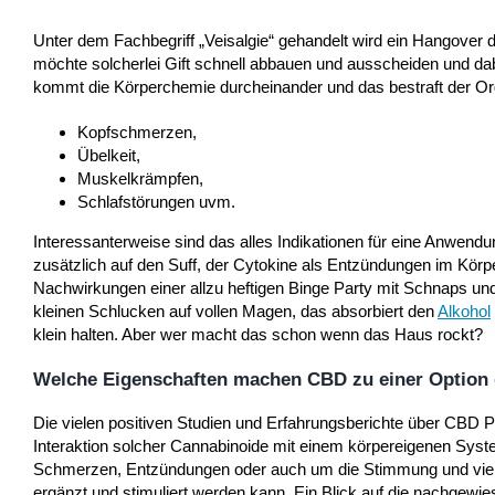
Unter dem Fachbegriff „Veisalgie“ gehandelt wird ein Hangover d
möchte solcherlei Gift schnell abbauen und ausscheiden und d
kommt die Körperchemie durcheinander und das bestraft der O
Kopfschmerzen,
Übelkeit,
Muskelkrämpfen,
Schlafstörungen uvm.
Interessanterweise sind das alles Indikationen für eine Anwe
zusätzlich auf den Suff, der Cytokine als Entzündungen im Körp
Nachwirkungen einer allzu heftigen Binge Party mit Schnaps und 
kleinen Schlucken auf vollen Magen, das absorbiert den
Alkohol
klein halten. Aber wer macht das schon wenn das Haus rockt?
Welche Eigenschaften machen CBD zu einer Option
Die vielen positiven Studien und Erfahrungsberichte über CBD 
Interaktion solcher Cannabinoide mit einem körpereigenen Sy
Schmerzen, Entzündungen oder auch um die Stimmung und vie
ergänzt und stimuliert werden kann. Ein Blick auf die nachgew