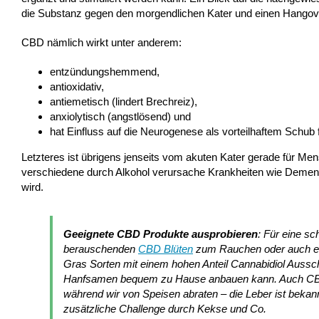
die Substanz gegen den morgendlichen Kater und einen Hangover
CBD nämlich wirkt unter anderem:
entzündungshemmend,
antioxidativ,
antiemetisch (lindert Brechreiz),
anxiolytisch (angstlösend) und
hat Einfluss auf die Neurogenese als vorteilhaftem Schub fü
Letzteres ist übrigens jenseits vom akuten Kater gerade für Mensc
verschiedene durch Alkohol verursache Krankheiten wie Demenz 
wird.
Geeignete CBD Produkte ausprobieren
: Für eine s
berauschenden
CBD Blüten
zum Rauchen oder auch ein
Gras Sorten mit einem hohen Anteil Cannabidiol Aussc
Hanfsamen bequem zu Hause anbauen kann. Auch CBD-Öl 
während wir von Speisen abraten – die Leber ist bekan
zusätzliche Challenge durch Kekse und Co.