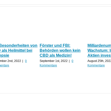
 Besonderheiten von
Förster und FBI:
Milliardenu
als Heilmittel bei
Behörden wollen kein
Wachstum: 
epsie
CBD als Medizin!
Aktien inves
mber 2nd, 2022
|
0
September 1st, 2022
|
0
August 25th, 202
entare
Kommentare
Kommentare