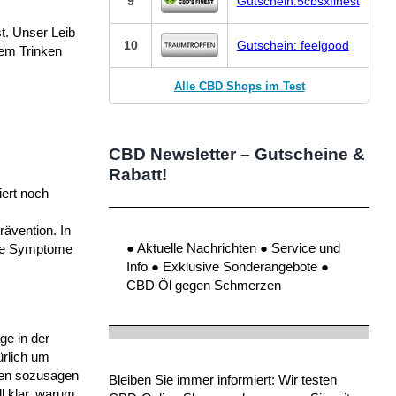
9
Gutschein:5cbsxfinest
t. Unser Leib
10
Gutschein: feelgood
gem Trinken
Alle CBD Shops im Test
CBD Newsletter – Gutscheine &
Rabatt!
iert noch
rävention. In
● Aktuelle Nachrichten ● Service und
die Symptome
Info ● Exklusive Sonderangebote ●
CBD Öl gegen Schmerzen
ge in der
ürlich um
ten sozusagen
Bleiben Sie immer informiert: Wir testen
l klar, warum