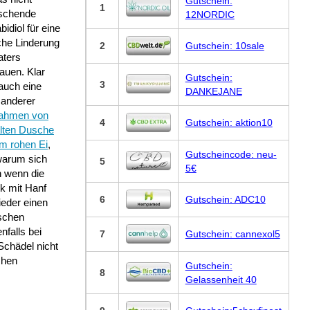
Gutschein:
1
schende
12NORDIC
idiol für eine
che Linderung
2
Gutschein: 10sale
aters
auen. Klar
Gutschein:
3
 auch eine
DANKEJANE
 anderer
ahmen von
4
Gutschein: aktion10
alten Dusche
um rohen Ei
,
Gutscheincode: neu-
warum sich
5
5€
n wenn die
k mit Hanf
6
Gutschein: ADC10
ieder einen
ischen
falls bei
7
Gutschein: cannexol5
Schädel nicht
chen
Gutschein:
8
Gelassenheit 40