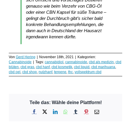
genauso wie beim Verzehr von CBG-Öl
oder einer CBN Kapsel für süße Träume –
gelingt der Durchbruch gibt’s sicher bald
konkrete Behandlungsempfehlungen, die
dann auch in Deutschland der Hausarzt
irgendwann kennen dürfte.
Von
Gerd Hering
|
November 18th, 2021
|
Kategorien:
Cannabinoide
|
Tags:
cannabidiol
,
cannabinoide
,
cbd als medizin
,
cbd
blüten
,
cbd gras
,
cbd hanf
,
cbd kosmetik
,
cbd liquid
,
cbd marihuana
,
cbd oel
,
cbd shop
,
nutzhanf
,
terpene
,
thc
,
vollspektrum cbd
Teile das: Wähle deine Plattform!
Facebook
X
LinkedIn
WhatsApp
Tumblr
Pinterest
E-
Mail