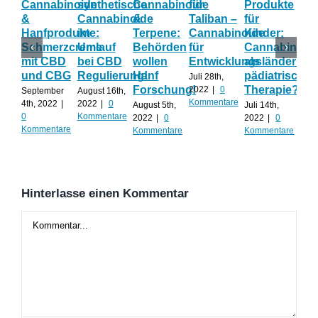
Cannabinoide
synthetische
Cannabinoide
für
Produkte
Eff
&
Cannabinoide
&
Taliban –
für
Wi
Hanfprodukte:
im
Terpene:
Cannabinoide
Kinder:
las
Schmerzcreme
Umlauf
Behörden
für
Cannabinoid
sic
mit CBD
bei CBD
wollen
Entwicklungsländer?
als
Ca
und CBG
Regulierung!
Hanf
pädiatrische
un
Juli 28th,
Forschung!
Therapie?
Te
2022
|
0
September
August 16th,
Kommentare
ko
4th, 2022
|
2022
|
0
August 5th,
Juli 14th,
0
Kommentare
2022
|
0
2022
|
0
Juli 
Kommentare
Kommentare
Kommentare
202
Kom
Hinterlasse einen Kommentar
Kommentar