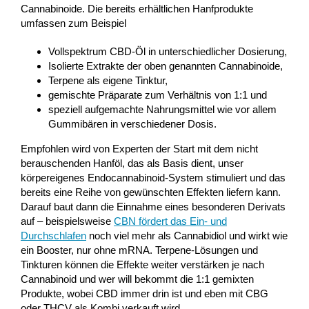
Cannabinoide. Die bereits erhältlichen Hanfprodukte
umfassen zum Beispiel
Vollspektrum CBD-Öl in unterschiedlicher Dosierung,
Isolierte Extrakte der oben genannten Cannabinoide,
Terpene als eigene Tinktur,
gemischte Präparate zum Verhältnis von 1:1 und
speziell aufgemachte Nahrungsmittel wie vor allem
Gummibären in verschiedener Dosis.
Empfohlen wird von Experten der Start mit dem nicht
berauschenden Hanföl, das als Basis dient, unser
körpereigenes Endocannabinoid-System stimuliert und das
bereits eine Reihe von gewünschten Effekten liefern kann.
Darauf baut dann die Einnahme eines besonderen Derivats
auf – beispielsweise
CBN fördert das Ein- und
Durchschlafen
noch viel mehr als Cannabidiol und wirkt wie
ein Booster, nur ohne mRNA. Terpene-Lösungen und
Tinkturen können die Effekte weiter verstärken je nach
Cannabinoid und wer will bekommt die 1:1 gemixten
Produkte, wobei CBD immer drin ist und eben mit CBG
oder THCV als Kombi verkauft wird.