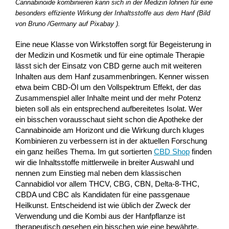
Cannabinoide kombinieren kann sich in der Medizin lohnen für eine
besonders effiziente Wirkung der Inhaltsstoffe aus dem Hanf (Bild
von Bruno /Germany auf Pixabay ).
Eine neue Klasse von Wirkstoffen sorgt für Begeisterung in
der Medizin und Kosmetik und für eine optimale Therapie
lässt sich der Einsatz von CBD gerne auch mit weiteren
Inhalten aus dem Hanf zusammenbringen. Kenner wissen
etwa beim CBD-Öl um den Vollspektrum Effekt, der das
Zusammenspiel aller Inhalte meint und der mehr Potenz
bieten soll als ein entsprechend aufbereitetes Isolat. Wer
ein bisschen vorausschaut sieht schon die Apotheke der
Cannabinoide am Horizont und die Wirkung durch kluges
Kombinieren zu verbessern ist in der aktuellen Forschung
ein ganz heißes Thema. Im gut sortierten
CBD Shop
finden
wir die Inhaltsstoffe mittlerweile in breiter Auswahl und
nennen zum Einstieg mal neben dem klassischen
Cannabidiol vor allem THCV, CBG, CBN, Delta-8-THC,
CBDA und CBC als Kandidaten für eine passgenaue
Heilkunst. Entscheidend ist wie üblich der Zweck der
Verwendung und die Kombi aus der Hanfpflanze ist
therapeutisch gesehen ein bisschen wie eine bewährte,