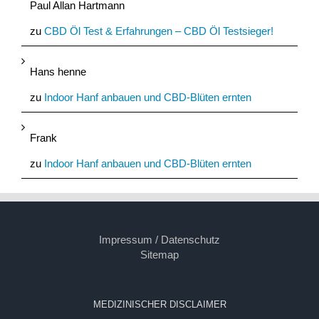
Paul Allan Hartmann
zu
CBD Öl Test & Erfahrungen – CBD Öl Testsieger!
Hans henne
zu
Indoor Hanf anbauen und CBD-Blüten ernten
Frank
zu
Indoor Hanf anbauen und CBD-Blüten ernten
Impressum / Datenschutz
Sitemap
MEDIZINISCHER DISCLAIMER