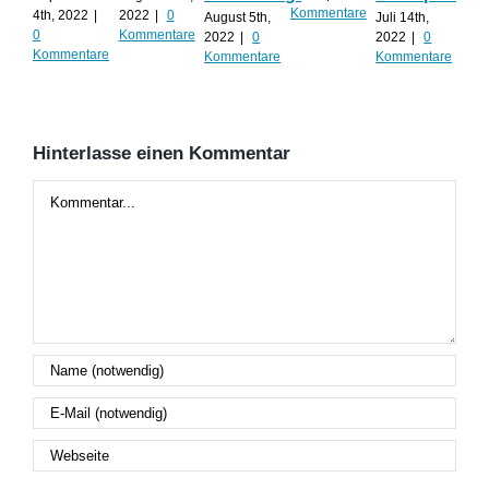
Kommentare
ko
4th, 2022
|
2022
|
0
August 5th,
Juli 14th,
0
Kommentare
2022
|
0
2022
|
0
Juli 
Kommentare
Kommentare
Kommentare
202
Kom
Hinterlasse einen Kommentar
Kommentar