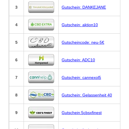
3
Gutschein: DANKEJANE
4
Gutschein: aktion10
5
Gutscheincode: neu-5€
6
Gutschein: ADC10
7
Gutschein: cannexol5
8
Gutschein: Gelassenheit 40
9
Gutschein:5cbsxfinest