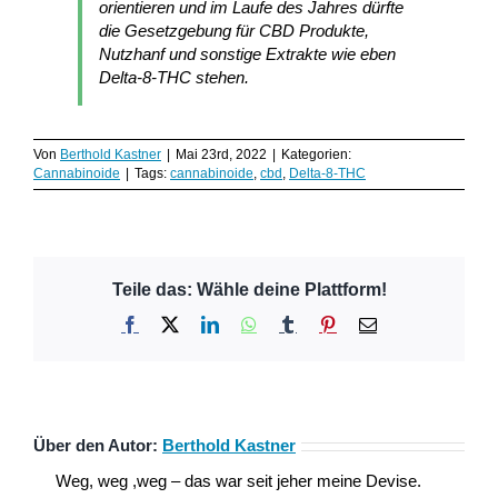
orientieren und im Laufe des Jahres dürfte
die Gesetzgebung für CBD Produkte,
Nutzhanf und sonstige Extrakte wie eben
Delta-8-THC stehen.
Von
Berthold Kastner
|
Mai 23rd, 2022
|
Kategorien:
Cannabinoide
|
Tags:
cannabinoide
,
cbd
,
Delta-8-THC
Teile das: Wähle deine Plattform!
Facebook
X
LinkedIn
WhatsApp
Tumblr
Pinterest
E-
Mail
Über den Autor:
Berthold Kastner
Weg, weg ,weg – das war seit jeher meine Devise.