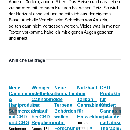
Andere Ländern, andere Sitten: Das Reisen und das Leben
zusammen mit fremden Kulturen hat seinen Reiz. So wird
der Horizont erweitert und befreit sich aus der eigenen
Blase. Auch die Vorteile beim Schreiben von Artikeln,
sollten dann nicht vergessen werden. Vieles was in meinen
Texten vorkommt, habe ich mit eigenen Augen gesehen
und erlebt.
Ähnliche Beiträge
Neue
Weniger
Neue
Nutzhanf
CBD
Ha
Cannabinoide
synthetische
Cannabinoide
für
Produkte
Eff
&
Cannabinoide
&
Taliban –
für
Wi
Hanfprodukte:
im
Terpene:
Cannabinoide
Kinder:
las
Schmerzcreme
Umlauf
Behörden
für
Cannabinoid
sic
mit CBD
bei CBD
wollen
Entwicklungsländer?
als
Ca
und CBG
Regulierung!
Hanf
pädiatrische
un
Juli 28th,
Forschung!
Therapie?
Te
2022
|
0
September
August 16th,