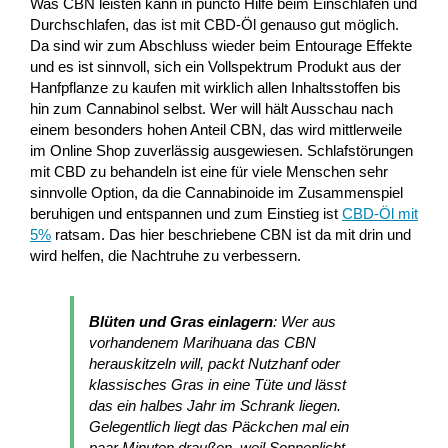
Was CBN leisten kann in puncto Hilfe beim Einschlafen und
Durchschlafen, das ist mit CBD-Öl genauso gut möglich.
Da sind wir zum Abschluss wieder beim Entourage Effekte
und es ist sinnvoll, sich ein Vollspektrum Produkt aus der
Hanfpflanze zu kaufen mit wirklich allen Inhaltsstoffen bis
hin zum Cannabinol selbst. Wer will hält Ausschau nach
einem besonders hohen Anteil CBN, das wird mittlerweile
im Online Shop zuverlässig ausgewiesen. Schlafstörungen
mit CBD zu behandeln ist eine für viele Menschen sehr
sinnvolle Option, da die Cannabinoide im Zusammenspiel
beruhigen und entspannen und zum Einstieg ist
CBD-Öl mit
5%
ratsam. Das hier beschriebene CBN ist da mit drin und
wird helfen, die Nachtruhe zu verbessern.
Blüten und Gras einlagern
: Wer aus
vorhandenem Marihuana das CBN
herauskitzeln will, packt Nutzhanf oder
klassisches Gras in eine Tüte und lässt
das ein halbes Jahr im Schrank liegen.
Gelegentlich liegt das Päckchen mal ein
paar Minuten draußen, weil Sonnenlicht