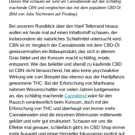
Dieses Mal schauen wir rund um Cannabinoide auf das schläfrig
machende CBN und vergleichen das mit dem populären CBD-Öl
(Bild von Julia Teichmann auf Pixabay).
Bei unserem Rundblick über den Hanf Tellerrand hinaus
wollen wir heute mal auf einen Inhaltsstoff schauen, der
insbesondere als natürliches Schlafmittel untersucht wird.
CBN ist im Vergleich der Cannabinoide mit dem CBD-Öl
gewissermaßen ein Abbauprodukt, das sich in älterem
Gras bildet und der Konsum macht schläfrig, müde,
entspannt. Wie das beliebte und überall zu kaufende CBD
ist CBN nicht berauschend, hat also keine psychoaktive
Wirkung wie zum Beispiel das ebenso aus der Hanfpflanze
gewonnene THC. Bei der Erforschung von Marihuana
nahmen Wissenschaftler vor vielen Jahren lustigerweise
an, das schläfrig machende
Cannabinol
wäre für den
Rausch verantwortlich beim Konsum, doch mit der
Erforschung von THC und überhaupt von immer mehr
Cannabinoiden sind die einzelnen Wirkmuster mittlerweile
geklärt und sehr gut strukturiert. Schauen wir uns die
Effekte mal genauer, schließlich gibt’s im CBD Shop immer
mehr Auswahl und einige Hersteller fokussieren explizit auf