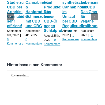
Studie zu
Cannabinoide
Hanf
synthetische
Lebensmittel
Vol
CBD bei
&
Produkte:
Cannabinoide
mit CBD:
CB
Arthritis:
Hanfprodukte:
Das
im
Das Gras
Epi
Cannabidiol
Schmerzcreme
beste
Umlauf
für
wi
sehr
mit CBD
CBD-Öl
bei CBD
vegane
als
effizient!
und CBG
gegen
Regulierung!
Ernährung?
Iso
Schlafprobleme
September
September
August 16th,
August 8th,
Augu
8th, 2022
|
4th, 2022
|
2022
|
0
2022
|
0
202
August 28th,
0
0
Kommentare
Kommentare
Kom
2022
|
0
Kommentare
Kommentare
Kommentare
Hinterlasse einen Kommentar
Kommentar