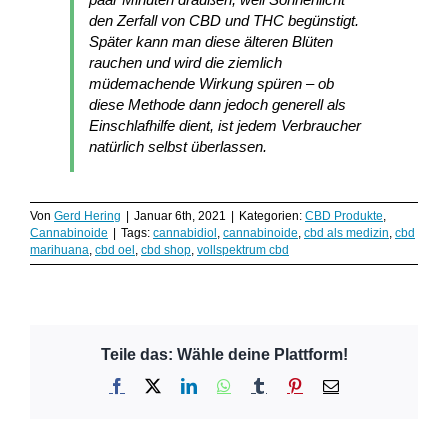
den Zerfall von CBD und THC begünstigt.
Später kann man diese älteren Blüten
rauchen und wird die ziemlich
müdemachende Wirkung spüren – ob
diese Methode dann jedoch generell als
Einschlafhilfe dient, ist jedem Verbraucher
natürlich selbst überlassen.
Von
Gerd Hering
|
Januar 6th, 2021
|
Kategorien:
CBD Produkte
,
Cannabinoide
|
Tags:
cannabidiol
,
cannabinoide
,
cbd als medizin
,
cbd
marihuana
,
cbd oel
,
cbd shop
,
vollspektrum cbd
Teile das: Wähle deine Plattform!
Facebook
X
LinkedIn
WhatsApp
Tumblr
Pinterest
E-
Mail