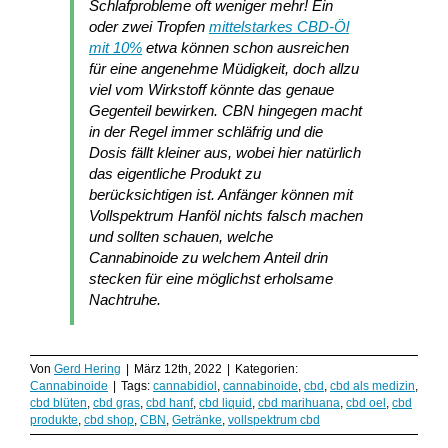
Schlafprobleme oft weniger mehr! Ein
oder zwei Tropfen
mittelstarkes CBD-Öl
mit 10%
etwa können schon ausreichen
für eine angenehme Müdigkeit, doch allzu
viel vom Wirkstoff könnte das genaue
Gegenteil bewirken. CBN hingegen macht
in der Regel immer schläfrig und die
Dosis fällt kleiner aus, wobei hier natürlich
das eigentliche Produkt zu
berücksichtigen ist. Anfänger können mit
Vollspektrum Hanföl nichts falsch machen
und sollten schauen, welche
Cannabinoide zu welchem Anteil drin
stecken für eine möglichst erholsame
Nachtruhe.
Von
Gerd Hering
|
März 12th, 2022
|
Kategorien:
Cannabinoide
|
Tags:
cannabidiol
,
cannabinoide
,
cbd
,
cbd als medizin
,
cbd blüten
,
cbd gras
,
cbd hanf
,
cbd liquid
,
cbd marihuana
,
cbd oel
,
cbd
produkte
,
cbd shop
,
CBN
,
Getränke
,
vollspektrum cbd