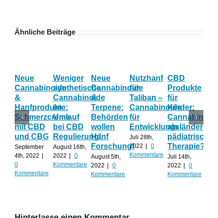
Ähnliche Beiträge
Neue
Weniger
Neue
Nutzhanf
CBD
Ha
Cannabinoide
synthetische
Cannabinoide
für
Produkte
Eff
&
Cannabinoide
&
Taliban –
für
Wi
Hanfprodukte:
im
Terpene:
Cannabinoide
Kinder:
las
Schmerzcreme
Umlauf
Behörden
für
Cannabinoid
sic
mit CBD
bei CBD
wollen
Entwicklungsländer?
als
Ca
und CBG
Regulierung!
Hanf
pädiatrische
un
Juli 28th,
Forschung!
Therapie?
Te
2022
|
0
September
August 16th,
Kommentare
ko
4th, 2022
|
2022
|
0
August 5th,
Juli 14th,
0
Kommentare
2022
|
0
2022
|
0
Juli 
Kommentare
Kommentare
Kommentare
202
Kom
Hinterlasse einen Kommentar