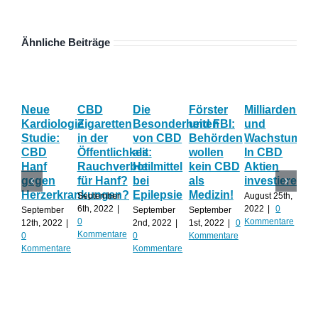
Ähnliche Beiträge
Neue
CBD
Die
Förster
Milliardenum
Ka
Kardiologie
Zigaretten
Besonderheiten
und FBI:
und
Wi
Studie:
in der
von CBD
Behörden
Wachstum:
hil
CBD
Öffentlichkeit:
als
wollen
In CBD
ist
Hanf
Rauchverbot
Heilmittel
kein CBD
Aktien
Ha
gegen
für Hanf?
bei
als
investieren?
na
Herzerkrankungen?
Epilepsie
Medizin!
vie
September
August 25th,
Al
6th, 2022
|
2022
|
0
September
September
September
0
Kommentare
12th, 2022
|
2nd, 2022
|
1st, 2022
|
0
Augu
Kommentare
0
0
Kommentare
202
Kommentare
Kommentare
Kom