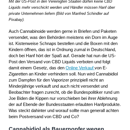
Mit der US-Post in den Vereinigten Staaten dürfen keine CBD
Liquids mehr verschickt werden und Händler müssen Hanf über
private Unternehmen liefern (Bild von Manfred Schindler auf
Pixabay).
Auch Cannabinoide werden gerne in Briefen und Paketen
versendet, was den Behörden meistens ein Dorn im Auge
ist. Kistenweise Schnaps bestellen und die Boxen mit den
Kindern öffnen, das ist in Ordnung zumal in Deutschland,
doch bei Hanf hört der Spaß auf. Gerade hat nun die US-
Post den Versand von CBD Liquids verboten und folgt
damit einem Gesetz, das den
Online Verkauf
von E-
Zigaretten an Kinder verhindern soll. Nun wird Cannabidiol
zum Dampfen für den Vaporizer prinzipiell nicht an
Minderjährige verkauft und auch nicht versendet und
Beobachter fragen zurecht, ob die Bundespolitiker rund um
Joe Biden die Kippen nur vorschieben bei ihrer Ablehnung
der auf Ebende der Bundesstaaten erlaubten Hanfprodukte.
Was steckt dahinter und worauf sollte man generall achten
beim Postversand von CBD und Co?
Cannabidiol als Bauernopfer wegen