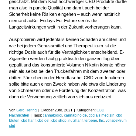
geschätzt. Mit dem Kauf hochwertiger CBD Produkte dürfte
man also in puncto Qualität und damit auch bei der
Sicherheit keine Risiken eingehen – auch wenn natürlich
niemand außer Fridays For Future seriös die
Langzeitwirkungen weit in der Zukunft vorhersagen kann.
Ausprobieren wird jedenfalls keinen Schaden anrichten und
wie bei jedem Genussmittel und Therapeutikum ist die
richtige Dosis auch für die Verträglichkeit entscheidend. E-
Zigaretten werden häufig praktisch den ganzen Tag über
gepafft und das konsumierte Volumen Nikotin könnte höher
sein als selbst bei den Truckerfahren mit dem zweiten oder
dritten Päckchen in der Hemdtasche. CBD zum Inhalieren
sollte bitte auch einen Zweck haben wie etwa die Linderung
von Schmerzen oder die Förderung der Konzentration, was
dann die Verwendung zeitlich von sich aus reduziert.
Von
Gerd Hering
|
Oktober 23rd, 2021
|
Kategorien:
CBD
Nachrichten
|
Tags:
cannabidiol
,
cannabinoide
,
cbd als medizin
,
cbd
blüten
,
cbd hanf
,
cbd oel
,
cbd shop
,
nutzhanf
,
terpene
,
thc
,
vollspektrum
cbd