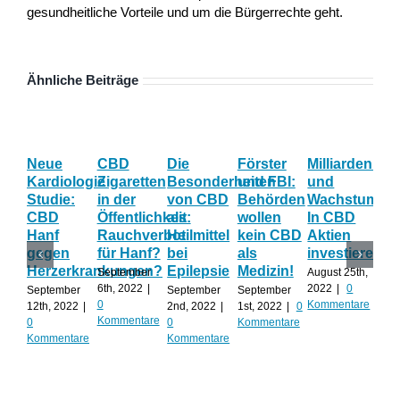
gesundheitliche Vorteile und um die Bürgerrechte geht.
Ähnliche Beiträge
Neue
CBD
Die
Förster
Milliardenum
Ka
Kardiologie
Zigaretten
Besonderheiten
und FBI:
und
Wi
Studie:
in der
von CBD
Behörden
Wachstum:
hil
CBD
Öffentlichkeit:
als
wollen
In CBD
ist
Hanf
Rauchverbot
Heilmittel
kein CBD
Aktien
Ha
gegen
für Hanf?
bei
als
investieren?
na
Herzerkrankungen?
Epilepsie
Medizin!
vie
September
August 25th,
Al
6th, 2022
|
2022
|
0
September
September
September
0
Kommentare
12th, 2022
|
2nd, 2022
|
1st, 2022
|
0
Augu
Kommentare
0
0
Kommentare
202
Kommentare
Kommentare
Kom