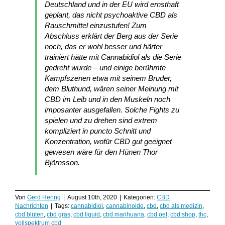
Deutschland und in der EU wird ernsthaft
geplant, das nicht psychoaktive CBD als
Rauschmittel einzustufen! Zum
Abschluss erklärt der Berg aus der Serie
noch, das er wohl besser und härter
trainiert hätte mit Cannabidiol als die Serie
gedreht wurde – und einige berühmte
Kampfszenen etwa mit seinem Bruder,
dem Bluthund, wären seiner Meinung mit
CBD im Leib und in den Muskeln noch
imposanter ausgefallen. Solche Fights zu
spielen und zu drehen sind extrem
kompliziert in puncto Schnitt und
Konzentration, wofür CBD gut geeignet
gewesen wäre für den Hünen Thor
Björnsson.
Von
Gerd Hering
|
August 10th, 2020
|
Kategorien:
CBD
Nachrichten
|
Tags:
cannabidiol
,
cannabinoide
,
cbd
,
cbd als medizin
,
cbd blüten
,
cbd gras
,
cbd liquid
,
cbd marihuana
,
cbd oel
,
cbd shop
,
thc
,
vollspektrum cbd