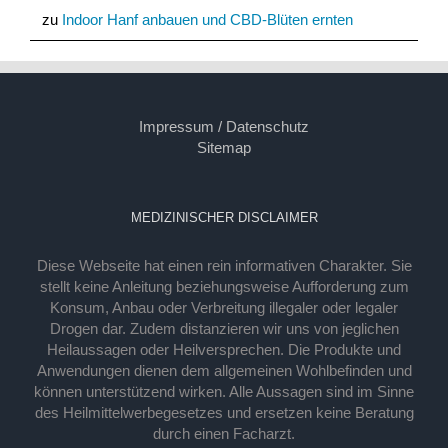
zu
Indoor Hanf anbauen und CBD-Blüten ernten
Impressum / Datenschutz
Sitemap
MEDIZINISCHER DISCLAIMER
Diese Webseite hat einen rein informativen Charakter. Sie
stellt keine Anleitung beziehungsweise Aufforderung zum
Konsum, Anbau oder Verbreitung illegaler oder legaler
Drogen dar. Zudem distanzieren wir uns von jeglichen
Heilaussagen oder Heilversprechen. Die Produkte und
Anwendungen dienen dem allgemeinen Wohlbefinden und
können unterstützend wirken. Alle Aussagen sind im Sinne
des Heilmittelwerbegesetzes und ersetzen keine Beratung
durch einen Facharzt.