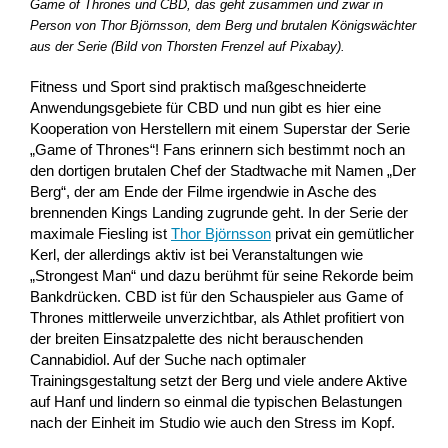
Game of Thrones und CBD, das geht zusammen und zwar in
Person von Thor Björnsson, dem Berg und brutalen Königswächter
aus der Serie (Bild von Thorsten Frenzel auf Pixabay).
Fitness und Sport sind praktisch maßgeschneiderte
Anwendungsgebiete für CBD und nun gibt es hier eine
Kooperation von Herstellern mit einem Superstar der Serie
„Game of Thrones“! Fans erinnern sich bestimmt noch an
den dortigen brutalen Chef der Stadtwache mit Namen „Der
Berg“, der am Ende der Filme irgendwie in Asche des
brennenden Kings Landing zugrunde geht. In der Serie der
maximale Fiesling ist
Thor Björnsson
privat ein gemütlicher
Kerl, der allerdings aktiv ist bei Veranstaltungen wie
„Strongest Man“ und dazu berühmt für seine Rekorde beim
Bankdrücken. CBD ist für den Schauspieler aus Game of
Thrones mittlerweile unverzichtbar, als Athlet profitiert von
der breiten Einsatzpalette des nicht berauschenden
Cannabidiol. Auf der Suche nach optimaler
Trainingsgestaltung setzt der Berg und viele andere Aktive
auf Hanf und lindern so einmal die typischen Belastungen
nach der Einheit im Studio wie auch den Stress im Kopf.