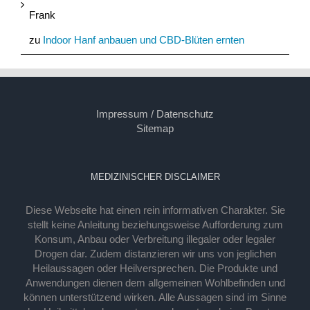
Frank
zu
Indoor Hanf anbauen und CBD-Blüten ernten
Impressum / Datenschutz
Sitemap
MEDIZINISCHER DISCLAIMER
Diese Webseite hat einen rein informativen Charakter. Sie
stellt keine Anleitung beziehungsweise Aufforderung zum
Konsum, Anbau oder Verbreitung illegaler oder legaler
Drogen dar. Zudem distanzieren wir uns von jeglichen
Heilaussagen oder Heilversprechen. Die Produkte und
Anwendungen dienen dem allgemeinen Wohlbefinden und
können unterstützend wirken. Alle Aussagen sind im Sinne