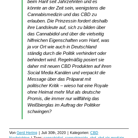
beim Hanf seit Jahrzehnten und es
könnte an der Zeit sein, wenigstens die
Cannabismedizin und das CBD zu
erlauben. Die Prinzessin fordert deshalb
ihre Landsleute auf, sich zu bilden über
das Cannabidiol und über die vielseitig
hilfreichen Eigenschaften vom Hanf, was
ja vor Ort wie auch in Deutschland
ständig durch die Politik verhindert oder
behindert wird. Regelmäßig posiert sie
daher mit neuen CBD Produkten auf ihren
Social Media Kanälen und verpackt die
Message über das Präparat mit
politischer Kritik – wieso hat eine Royale
ohne Heimat mehr Mut als deutsche
Promis, die immer nur willfährig das
Weißbierglas im Auftrag der Politiker
schwingen?
Von
Gerd Hering
|
Juli 30th, 2020
|
Kategorien:
CBD
Nachrichten
|
Tags:
cannabidiol
,
cannabinoide
,
cbd
,
cbd als medizin
,