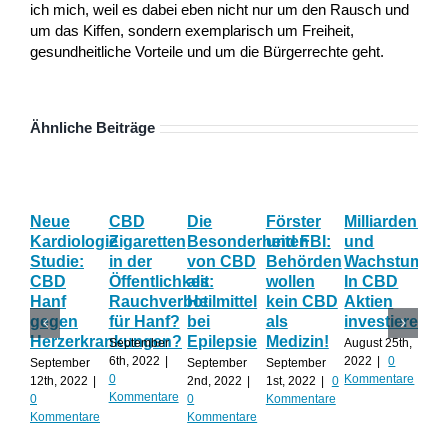
ich mich, weil es dabei eben nicht nur um den Rausch und
um das Kiffen, sondern exemplarisch um Freiheit,
gesundheitliche Vorteile und um die Bürgerrechte geht.
Ähnliche Beiträge
Neue
CBD
Die
Förster
Milliardenum
Ka
Kardiologie
Zigaretten
Besonderheiten
und FBI:
und
Wi
Studie:
in der
von CBD
Behörden
Wachstum:
hil
CBD
Öffentlichkeit:
als
wollen
In CBD
ist
Hanf
Rauchverbot
Heilmittel
kein CBD
Aktien
Ha
gegen
für Hanf?
bei
als
investieren?
na
Herzerkrankungen?
Epilepsie
Medizin!
vie
September
August 25th,
Al
6th, 2022
|
2022
|
0
September
September
September
0
Kommentare
12th, 2022
|
2nd, 2022
|
1st, 2022
|
0
Augu
Kommentare
0
0
Kommentare
202
Kommentare
Kommentare
Kom