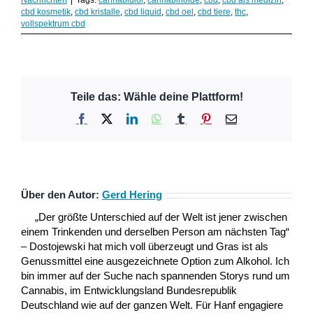
cbd kosmetik
,
cbd kristalle
,
cbd liquid
,
cbd oel
,
cbd tiere
,
thc
,
vollspektrum cbd
Teile das: Wähle deine Plattform!
Facebook
X
LinkedIn
WhatsApp
Tumblr
Pinterest
E-
Mail
Über den Autor:
Gerd Hering
„Der größte Unterschied auf der Welt ist jener zwischen
einem Trinkenden und derselben Person am nächsten Tag“
– Dostojewski hat mich voll überzeugt und Gras ist als
Genussmittel eine ausgezeichnete Option zum Alkohol. Ich
bin immer auf der Suche nach spannenden Storys rund um
Cannabis, im Entwicklungsland Bundesrepublik
Deutschland wie auf der ganzen Welt. Für Hanf engagiere