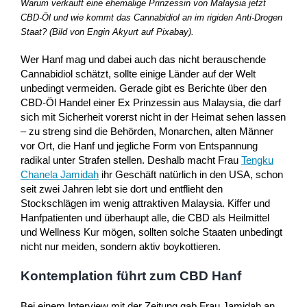
Warum verkauft eine ehemalige Prinzessin von Malaysia jetzt
CBD-Öl und wie kommt das Cannabidiol an im rigiden Anti-Drogen
Staat? (Bild von Engin Akyurt auf Pixabay).
Wer Hanf mag und dabei auch das nicht berauschende
Cannabidiol schätzt, sollte einige Länder auf der Welt
unbedingt vermeiden. Gerade gibt es Berichte über den
CBD-Öl Handel einer Ex Prinzessin aus Malaysia, die darf
sich mit Sicherheit vorerst nicht in der Heimat sehen lassen
– zu streng sind die Behörden, Monarchen, alten Männer
vor Ort, die Hanf und jegliche Form von Entspannung
radikal unter Strafen stellen. Deshalb macht Frau
Tengku
Chanela Jamidah
ihr Geschäft natürlich in den USA, schon
seit zwei Jahren lebt sie dort und entflieht den
Stockschlägen im wenig attraktiven Malaysia. Kiffer und
Hanfpatienten und überhaupt alle, die CBD als Heilmittel
und Wellness Kur mögen, sollten solche Staaten unbedingt
nicht nur meiden, sondern aktiv boykottieren.
Kontemplation führt zum CBD Hanf
Bei einem Interview mit der Zeitung gab Frau Jamidah an,