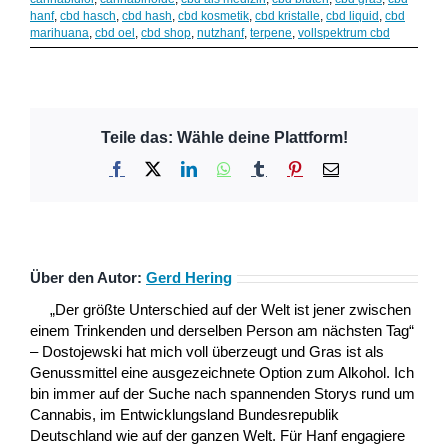
hanf
,
cbd hasch
,
cbd hash
,
cbd kosmetik
,
cbd kristalle
,
cbd liquid
,
cbd
marihuana
,
cbd oel
,
cbd shop
,
nutzhanf
,
terpene
,
vollspektrum cbd
Teile das: Wähle deine Plattform!
Facebook
X
LinkedIn
WhatsApp
Tumblr
Pinterest
E-
Mail
Über den Autor:
Gerd Hering
„Der größte Unterschied auf der Welt ist jener zwischen
einem Trinkenden und derselben Person am nächsten Tag“
– Dostojewski hat mich voll überzeugt und Gras ist als
Genussmittel eine ausgezeichnete Option zum Alkohol. Ich
bin immer auf der Suche nach spannenden Storys rund um
Cannabis, im Entwicklungsland Bundesrepublik
Deutschland wie auf der ganzen Welt. Für Hanf engagiere