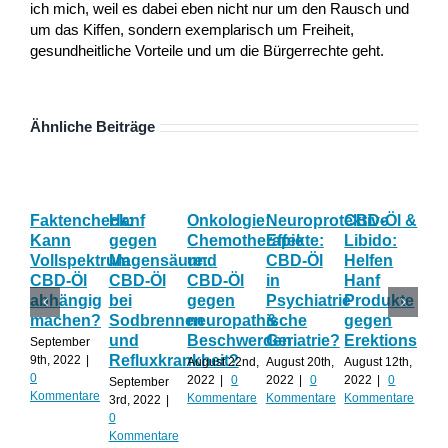
ich mich, weil es dabei eben nicht nur um den Rausch und
um das Kiffen, sondern exemplarisch um Freiheit,
gesundheitliche Vorteile und um die Bürgerrechte geht.
Ähnliche Beiträge
Faktencheck:
Hanf
Onkologie:
Neuroprotektive
CBD-Öl &
Gy
Kann
gegen
Chemotherapie
Effekte:
Libido:
Ne
Vollspektrum
Magensäure:
und
CBD-Öl
Helfen
Fo
CBD-Öl
CBD-Öl
CBD-Öl
in
Hanf
zu
abhängig
bei
gegen
Psychiatrie
Produkte
CB
machen?
Sodbrennen
neuropathische
&
gegen
wä
und
Beschwerden
Geriatrie?
Erektionspro
der
September
Refluxkrankheit?
We
9th, 2022
|
August 22nd,
August 20th,
August 12th,
0
2022
|
0
2022
|
0
2022
|
0
September
Augu
Kommentare
Kommentare
Kommentare
Kommentare
3rd, 2022
|
202
0
Kom
Kommentare