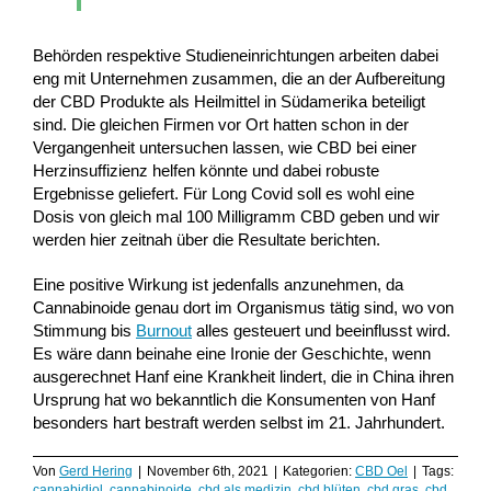
Behörden respektive Studieneinrichtungen arbeiten dabei
eng mit Unternehmen zusammen, die an der Aufbereitung
der CBD Produkte als Heilmittel in Südamerika beteiligt
sind. Die gleichen Firmen vor Ort hatten schon in der
Vergangenheit untersuchen lassen, wie CBD bei einer
Herzinsuffizienz helfen könnte und dabei robuste
Ergebnisse geliefert. Für Long Covid soll es wohl eine
Dosis von gleich mal 100 Milligramm CBD geben und wir
werden hier zeitnah über die Resultate berichten.
Eine positive Wirkung ist jedenfalls anzunehmen, da
Cannabinoide genau dort im Organismus tätig sind, wo von
Stimmung bis
Burnout
alles gesteuert und beeinflusst wird.
Es wäre dann beinahe eine Ironie der Geschichte, wenn
ausgerechnet Hanf eine Krankheit lindert, die in China ihren
Ursprung hat wo bekanntlich die Konsumenten von Hanf
besonders hart bestraft werden selbst im 21. Jahrhundert.
Von
Gerd Hering
|
November 6th, 2021
|
Kategorien:
CBD Oel
|
Tags:
cannabidiol
,
cannabinoide
,
cbd als medizin
,
cbd blüten
,
cbd gras
,
cbd