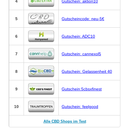
4
Gutschein: aktion10
5
Gutscheincode: neu-5€
6
Gutschein: ADC10
7
Gutschein: cannexol5
8
Gutschein: Gelassenheit 40
9
Gutschein:5cbsxfinest
10
Gutschein: feelgood
Alle CBD Shops im Test