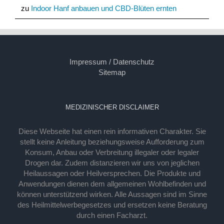
zu
Indoor Hanf anbauen und CBD-Blüten ernten
Impressum / Datenschutz
Sitemap
MEDIZINISCHER DISCLAIMER
Diese Webseite hat einen rein informativen Charakter. Sie
stellt keine Anleitung beziehungsweise Aufforderung zum
Konsum, Anbau oder Verbreitung illegaler oder legaler
Drogen dar. Zudem distanzieren wir uns von jeglichen
Heilaussagen oder Heilversprechen. Die Produkte und
Anwendungen dienen dem allgemeinen Wohlbefinden und
können unterstützend wirken. Alle Aussagen sind im Sinne
des Heilmittelwerbegesetzes und ersetzen keine Beratung
durch einen Facharzt.