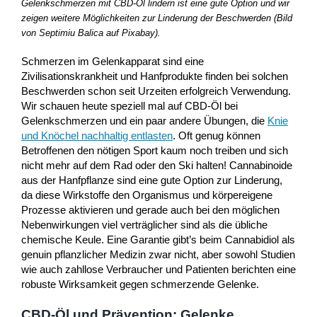
Gelenkschmerzen mit CBD-Öl lindern ist eine gute Option und wir
zeigen weitere Möglichkeiten zur Linderung der Beschwerden (Bild
von Septimiu Balica auf Pixabay).
Schmerzen im Gelenkapparat sind eine
Zivilisationskrankheit und Hanfprodukte finden bei solchen
Beschwerden schon seit Urzeiten erfolgreich Verwendung.
Wir schauen heute speziell mal auf CBD-Öl bei
Gelenkschmerzen und ein paar andere Übungen, die
Knie
und Knöchel nachhaltig entlasten
. Oft genug können
Betroffenen den nötigen Sport kaum noch treiben und sich
nicht mehr auf dem Rad oder den Ski halten! Cannabinoide
aus der Hanfpflanze sind eine gute Option zur Linderung,
da diese Wirkstoffe den Organismus und körpereigene
Prozesse aktivieren und gerade auch bei den möglichen
Nebenwirkungen viel verträglicher sind als die übliche
chemische Keule. Eine Garantie gibt’s beim Cannabidiol als
genuin pflanzlicher Medizin zwar nicht, aber sowohl Studien
wie auch zahllose Verbraucher und Patienten berichten eine
robuste Wirksamkeit gegen schmerzende Gelenke.
CBD-Öl und Prävention: Gelenke