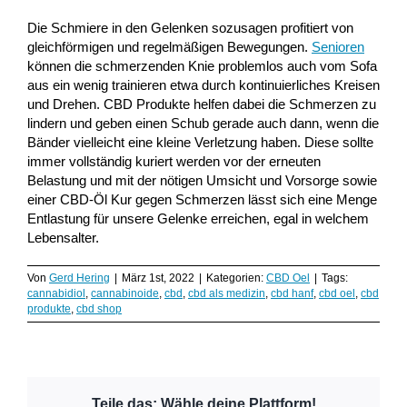
Die Schmiere in den Gelenken sozusagen profitiert von
gleichförmigen und regelmäßigen Bewegungen.
Senioren
können die schmerzenden Knie problemlos auch vom Sofa
aus ein wenig trainieren etwa durch kontinuierliches Kreisen
und Drehen. CBD Produkte helfen dabei die Schmerzen zu
lindern und geben einen Schub gerade auch dann, wenn die
Bänder vielleicht eine kleine Verletzung haben. Diese sollte
immer vollständig kuriert werden vor der erneuten
Belastung und mit der nötigen Umsicht und Vorsorge sowie
einer CBD-Öl Kur gegen Schmerzen lässt sich eine Menge
Entlastung für unsere Gelenke erreichen, egal in welchem
Lebensalter.
Von
Gerd Hering
|
März 1st, 2022
|
Kategorien:
CBD Oel
|
Tags:
cannabidiol
,
cannabinoide
,
cbd
,
cbd als medizin
,
cbd hanf
,
cbd oel
,
cbd
produkte
,
cbd shop
Teile das: Wähle deine Plattform!