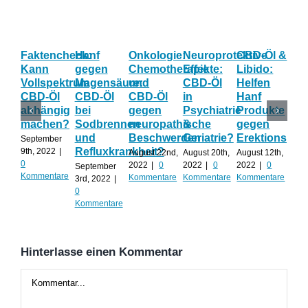
Faktencheck:
Hanf
Onkologie:
Neuroprotektive
CBD-Öl &
Gy
Kann
gegen
Chemotherapie
Effekte:
Libido:
Ne
Vollspektrum
Magensäure:
und
CBD-Öl
Helfen
Fo
CBD-Öl
CBD-Öl
CBD-Öl
in
Hanf
zu
abhängig
bei
gegen
Psychiatrie
Produkte
CB
machen?
Sodbrennen
neuropathische
&
gegen
wä
und
Beschwerden
Geriatrie?
Erektionspro
der
September
Refluxkrankheit?
We
9th, 2022
|
August 22nd,
August 20th,
August 12th,
0
2022
|
0
2022
|
0
2022
|
0
September
Augu
Kommentare
Kommentare
Kommentare
Kommentare
3rd, 2022
|
202
0
Kom
Kommentare
Hinterlasse einen Kommentar
Kommentar