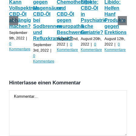
Kann
gegen
Chemotherapie
Effekte:
Libido:
Ne
Vollspektrum
Magensäure:
und
CBD-Öl
Helfen
Fo
CBD-Öl
CBD-Öl
CBD-Öl
in
Hanf
zu
abhängig
bei
gegen
Psychiatrie
Produkte
CB
machen?
Sodbrennen
neuropathische
&
gegen
wä
und
Beschwerden
Geriatrie?
Erektionspro
der
September
Refluxkrankheit?
We
9th, 2022
|
August 22nd,
August 20th,
August 12th,
0
2022
|
0
2022
|
0
2022
|
0
September
Augu
Kommentare
Kommentare
Kommentare
Kommentare
3rd, 2022
|
202
0
Kom
Kommentare
Hinterlasse einen Kommentar
Kommentar