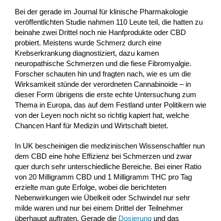
Bei der gerade im Journal für klinische Pharmakologie
veröffentlichten Studie nahmen 110 Leute teil, die hatten zu
beinahe zwei Drittel noch nie Hanfprodukte oder CBD
probiert. Meistens wurde Schmerz durch eine
Krebserkrankung diagnostiziert, dazu kamen
neuropathische Schmerzen und die fiese Fibromyalgie.
Forscher schauten hin und fragten nach, wie es um die
Wirksamkeit stünde der verordneten Cannabinoide – in
dieser Form übrigens die erste echte Untersuchung zum
Thema in Europa, das auf dem Festland unter Politikern wie
von der Leyen noch nicht so richtig kapiert hat, welche
Chancen Hanf für Medizin und Wirtschaft bietet.
In UK bescheinigen die medizinischen Wissenschaftler nun
dem CBD eine hohe Effizienz bei Schmerzen und zwar
quer durch sehr unterschiedliche Bereiche. Bei einer Ratio
von 20 Milligramm CBD und 1 Milligramm THC pro Tag
erzielte man gute Erfolge, wobei die berichteten
Nebenwirkungen wie Übelkeit oder Schwindel nur sehr
milde waren und nur bei einem Drittel der Teilnehmer
überhaupt auftraten. Gerade die
Dosierung
und das