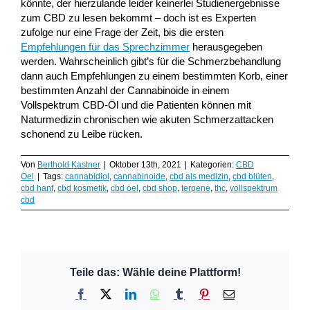
könnte, der hierzulande leider keinerlei Studienergebnisse
zum CBD zu lesen bekommt – doch ist es Experten
zufolge nur eine Frage der Zeit, bis die ersten
Empfehlungen für das Sprechzimmer
herausgegeben
werden. Wahrscheinlich gibt’s für die Schmerzbehandlung
dann auch Empfehlungen zu einem bestimmten Korb, einer
bestimmten Anzahl der Cannabinoide in einem
Vollspektrum CBD-Öl und die Patienten können mit
Naturmedizin chronischen wie akuten Schmerzattacken
schonend zu Leibe rücken.
Von
Berthold Kastner
|
Oktober 13th, 2021
|
Kategorien:
CBD
Oel
|
Tags:
cannabidiol
,
cannabinoide
,
cbd als medizin
,
cbd blüten
,
cbd hanf
,
cbd kosmetik
,
cbd oel
,
cbd shop
,
terpene
,
thc
,
vollspektrum
cbd
Teile das: Wähle deine Plattform!
Facebook
X
LinkedIn
WhatsApp
Tumblr
Pinterest
E-
Mail