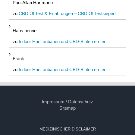
Paul Allan Hartmann
zu
CBD Öl Test & Erfahrungen – CBD Öl Testsieger!
Hans henne
zu
Indoor Hanf anbauen und CBD-Blüten ernten
Frank
zu
Indoor Hanf anbauen und CBD-Blüten ernten
Impressum / Datenschutz
Sitemap
MEDIZINISCHER DISCLAIMER