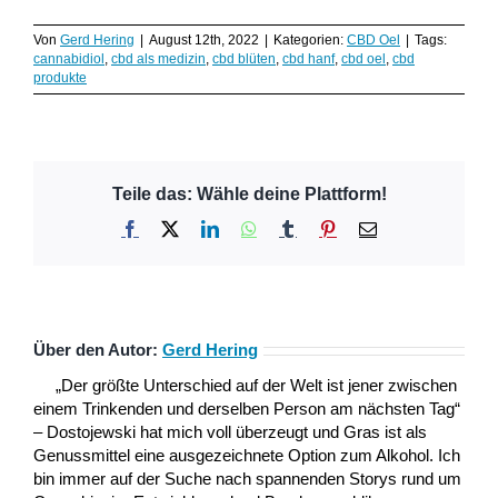
Von
Gerd Hering
|
August 12th, 2022
|
Kategorien:
CBD Oel
|
Tags:
cannabidiol
,
cbd als medizin
,
cbd blüten
,
cbd hanf
,
cbd oel
,
cbd
produkte
Teile das: Wähle deine Plattform!
Facebook
X
LinkedIn
WhatsApp
Tumblr
Pinterest
E-
Mail
Über den Autor:
Gerd Hering
„Der größte Unterschied auf der Welt ist jener zwischen
einem Trinkenden und derselben Person am nächsten Tag“
– Dostojewski hat mich voll überzeugt und Gras ist als
Genussmittel eine ausgezeichnete Option zum Alkohol. Ich
bin immer auf der Suche nach spannenden Storys rund um