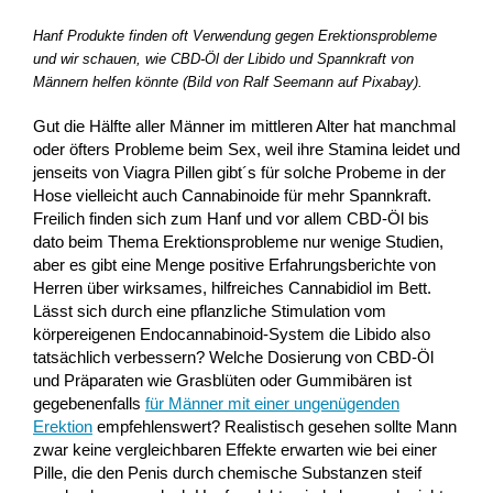
Hanf Produkte finden oft Verwendung gegen Erektionsprobleme
und wir schauen, wie CBD-Öl der Libido und Spannkraft von
Männern helfen könnte (Bild von Ralf Seemann auf Pixabay).
Gut die Hälfte aller Männer im mittleren Alter hat manchmal
oder öfters Probleme beim Sex, weil ihre Stamina leidet und
jenseits von Viagra Pillen gibt´s für solche Probeme in der
Hose vielleicht auch Cannabinoide für mehr Spannkraft.
Freilich finden sich zum Hanf und vor allem CBD-Öl bis
dato beim Thema Erektionsprobleme nur wenige Studien,
aber es gibt eine Menge positive Erfahrungsberichte von
Herren über wirksames, hilfreiches Cannabidiol im Bett.
Lässt sich durch eine pflanzliche Stimulation vom
körpereigenen Endocannabinoid-System die Libido also
tatsächlich verbessern? Welche Dosierung von CBD-Öl
und Präparaten wie Grasblüten oder Gummibären ist
gegebenenfalls
für Männer mit einer ungenügenden
Erektion
empfehlenswert? Realistisch gesehen sollte Mann
zwar keine vergleichbaren Effekte erwarten wie bei einer
Pille, die den Penis durch chemische Substanzen steif