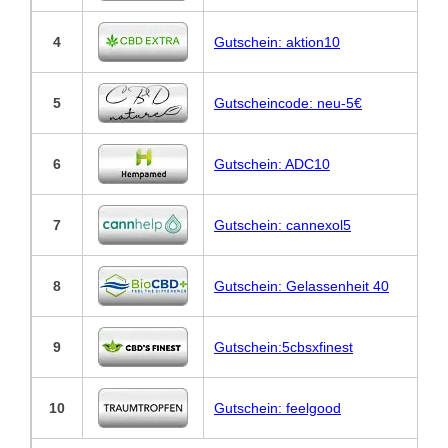
4
Gutschein: aktion10
5
Gutscheincode: neu-5€
6
Gutschein: ADC10
7
Gutschein: cannexol5
8
Gutschein: Gelassenheit 40
9
Gutschein:5cbsxfinest
10
Gutschein: feelgood