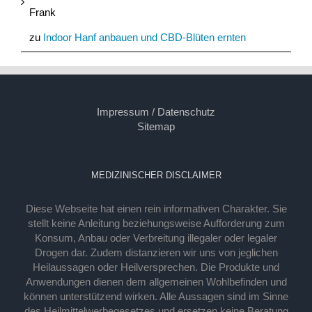
Frank
zu
Indoor Hanf anbauen und CBD-Blüten ernten
Impressum / Datenschutz
Sitemap
MEDIZINISCHER DISCLAIMER
Diese Webseite hat einen rein informativen Charakter. Sie
stellt keine Anleitung beziehungsweise Aufforderung zum
Konsum, Anbau oder Verbreitung illegaler oder legaler
Drogen dar. Zudem distanzieren wir uns von jeglichen
Heilaussagen oder Heilversprechen. Die Produkte und
Anwendungen dienen dem allgemeinen Wohlbefinden und
können unterstützend wirken. Alle Aussagen sind im Sinne
des Heilmittelwerbegesetzes und ersetzen keine Beratung