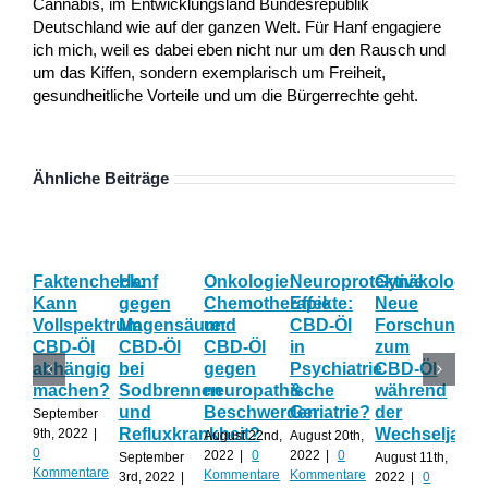
Cannabis, im Entwicklungsland Bundesrepublik
Deutschland wie auf der ganzen Welt. Für Hanf engagiere
ich mich, weil es dabei eben nicht nur um den Rausch und
um das Kiffen, sondern exemplarisch um Freiheit,
gesundheitliche Vorteile und um die Bürgerrechte geht.
Ähnliche Beiträge
Faktencheck:
Hanf
Onkologie:
Neuroprotektive
Gynäkologie:
Han
Kann
gegen
Chemotherapie
Effekte:
Neue
Lu
Vollspektrum
Magensäure:
und
CBD-Öl
Forschung
Hel
CBD-Öl
CBD-Öl
CBD-Öl
in
zum
CB
abhängig
bei
gegen
Psychiatrie
CBD-Öl
un
machen?
Sodbrennen
neuropathische
&
während
Gu
und
Beschwerden
Geriatrie?
der
ge
September
Refluxkrankheit?
Wechseljahre
CO
9th, 2022
|
August 22nd,
August 20th,
0
2022
|
0
2022
|
0
September
August 11th,
Augu
Kommentare
Kommentare
Kommentare
3rd, 2022
|
2022
|
0
202