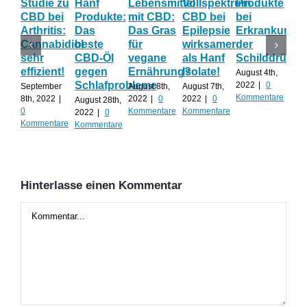
Studie zu
Hanf
Lebensmittel
Vollspektrum
Produkte
Blü
CBD bei
Produkte:
mit CBD:
CBD bei
bei
Onl
Arthritis:
Das
Das Gras
Epilepsie
Erkrankunge
Sh
Cannabidiol
beste
für
wirksamer
der
ka
sehr
CBD-Öl
vegane
als Hanf
Schilddrüse
od
effizient!
gegen
Ernährung?
Isolate!
sel
August 4th,
Schlafprobleme
an
2022
|
0
September
August 8th,
August 7th,
Kommentare
8th, 2022
|
2022
|
0
2022
|
0
August 28th,
Juli 
0
Kommentare
Kommentare
2022
|
0
202
Kommentare
Kommentare
Kom
Hinterlasse einen Kommentar
Kommentar