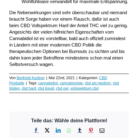
Wohlfühloase verwandelt für maximale Entspannung.
Die Nebenwirkungen sind sehr überschaubar und niemand
braucht Sorge haben vor einem Rausch, dafür ist auch
beim CBD Vollspektrum Hanf der Anteil THC viel zu gering.
Angesichts der vielen hilfreichen Eigenschaften vom
Cannabidiol ist es vorstellbar, bald auch offiziell zumindest
in Ländern mit einer modernen CBD Politik die
therapeutischen Optionen bei Burnouts zu sichten und bis
dahin kann jeder Betroffene mindestens schon mal einen
Selbstversuch wagen.
Von
Berthold Kastner
|
Mai 22nd, 2021
|
Kategorien:
CBD
Produkte
|
Tags:
cannabidiol
,
cannabinoide
,
cbd als medizin
,
cbd
blüten
,
cbd hanf
,
cbd liquid
,
cbd oel
,
vollspektrum cbd
Teile das: Wähle deine Plattform!
Facebook
X
LinkedIn
WhatsApp
Tumblr
Pinterest
E-
Mail