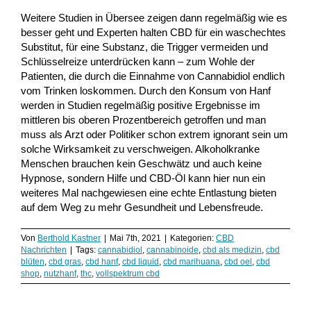
Weitere Studien in Übersee zeigen dann regelmäßig wie es
besser geht und Experten halten CBD für ein waschechtes
Substitut, für eine Substanz, die Trigger vermeiden und
Schlüsselreize unterdrücken kann – zum Wohle der
Patienten, die durch die Einnahme von Cannabidiol endlich
vom Trinken loskommen. Durch den Konsum von Hanf
werden in Studien regelmäßig positive Ergebnisse im
mittleren bis oberen Prozentbereich getroffen und man
muss als Arzt oder Politiker schon extrem ignorant sein um
solche Wirksamkeit zu verschweigen. Alkoholkranke
Menschen brauchen kein Geschwätz und auch keine
Hypnose, sondern Hilfe und CBD-Öl kann hier nun ein
weiteres Mal nachgewiesen eine echte Entlastung bieten
auf dem Weg zu mehr Gesundheit und Lebensfreude.
Von
Berthold Kastner
|
Mai 7th, 2021
|
Kategorien:
CBD
Nachrichten
|
Tags:
cannabidiol
,
cannabinoide
,
cbd als medizin
,
cbd
blüten
,
cbd gras
,
cbd hanf
,
cbd liquid
,
cbd marihuana
,
cbd oel
,
cbd
shop
,
nutzhanf
,
thc
,
vollspektrum cbd