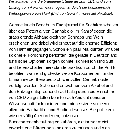
Wir schauen uns die brandneue Studie an zum CBD und zum
Entzug vom Alkohol, was möglich ist durch die faszinierende
Wirkungsweise von Hanf (Bild von Gerd Altmann auf Pixabay).
Gerade ist ein Bericht im Fachjournal für Suchtkrankheiten
über das Potential von Cannabidiol im Kampf gegen die
grassierende Abhängigkeit von Schnaps und Wein
erschienen und dabei wird erneut auf die enorme Effizienz
von Hanf eingegangen. Schon ein paar Mal durften wir über
solcherlei Forschung berichten, die gerade in Deutschland
für frische Optionen sorgen könnte, schließlich sind Suff
und Leberschäden hierzulande praktisch durch die Politik
befohlen, während groteskerweise Konsumenten für die
Einnahme der therapeutisch wertvollen Cannabinoide
verfolgt werden. Schonend entwöhnen vom Alkohol und
den Entzug entsprechend nachhaltig durch die Einnahme
von CBD zu gestalten könnte nach Ansicht seriöser
Wissenschaft funktionieren und Interessierte sollte vor
allem die Fachartikel und Studien lesen als Bierpolitikern
wie der völlig überforderten, nutzlosen
Bundesdrogenbeauftragten zuhören, die immer meint
erwachsene Bürger schikanieren zu müssen und sich