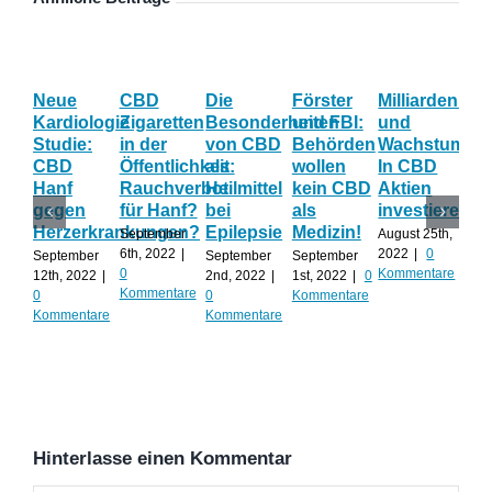
Neue
CBD
Die
Förster
Milliardenum
Ka
Kardiologie
Zigaretten
Besonderheiten
und FBI:
und
Wi
Studie:
in der
von CBD
Behörden
Wachstum:
hil
CBD
Öffentlichkeit:
als
wollen
In CBD
ist
Hanf
Rauchverbot
Heilmittel
kein CBD
Aktien
Ha
gegen
für Hanf?
bei
als
investieren?
na
Herzerkrankungen?
Epilepsie
Medizin!
vie
September
August 25th,
Al
6th, 2022
|
2022
|
0
September
September
September
0
Kommentare
12th, 2022
|
2nd, 2022
|
1st, 2022
|
0
Augu
Kommentare
0
0
Kommentare
202
Kommentare
Kommentare
Kom
Hinterlasse einen Kommentar