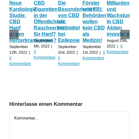
Neue
CBD
Die
Förster
Milliardenum
Ka
Kardiologie
Zigaretten
Besonderheiten
und FBI:
und
Wi
Studie:
in der
von CBD
Behörden
Wachstum:
hil
CBD
Öffentlichkeit:
als
wollen
In CBD
ist
Hanf
Rauchverbot
Heilmittel
kein CBD
Aktien
Ha
gegen
für Hanf?
bei
als
investieren?
na
Herzerkrankungen?
Epilepsie
Medizin!
vie
September
August 25th,
Al
6th, 2022
|
2022
|
0
September
September
September
0
Kommentare
12th, 2022
|
2nd, 2022
|
1st, 2022
|
0
Augu
Kommentare
0
0
Kommentare
202
Kommentare
Kommentare
Kom
Hinterlasse einen Kommentar
Kommentar