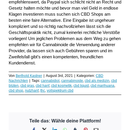
empfehlenswert, da Paypal sich schlicht nicht an Recht und
Gesetz halten möchte und bevor man viel Geld in endlose
Klagen investieren muss suchen sich CBD Shops am
besten eine faire Alternative. Eine Eingabe ist ungeheuer
kompliziert und so richtig nachvollziehen lässt sich die
Geschäftspraktik nicht, zumal keinerlei rechtliche Verstöße
vorliegen! Um jeglichen Problemen aus dem Weg zu gehen
empfehlen wir für Cannabinoide die Verwendung anderer
Provider, da lassen sich auch Gebühren sparen und im
Zweifelsfall gibt’s einen kompetenten, freundlichen
Kundendienst.
Von
Berthold Kastner
|
August 3rd, 2021
|
Kategorien:
CBD
Nachrichten
|
Tags:
cannabidiol
,
cannabinoide
,
cbd als medizin
,
cbd
blüten
,
cbd gras
,
cbd hanf
,
cbd kosmetik
,
cbd liquid
,
cbd marihuana
,
cbd shop
,
nutzhanf
,
thc
,
vollspektrum cbd
Teile das: Wähle deine Plattform!
Facebook
X
LinkedIn
WhatsApp
Tumblr
Pinterest
E-