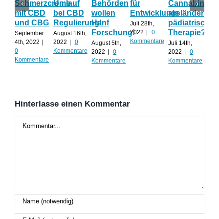
Schmerzcreme
Umlauf
Behörden
für
Cannabinoid
sic
mit CBD
bei CBD
wollen
Entwicklungsländer?
als
Ca
und CBG
Regulierung!
Hanf
pädiatrische
un
Juli 28th,
Forschung!
Therapie?
Te
2022
|
0
September
August 16th,
Kommentare
ko
4th, 2022
|
2022
|
0
August 5th,
Juli 14th,
0
Kommentare
2022
|
0
2022
|
0
Juli 
Kommentare
Kommentare
Kommentare
202
Kom
Hinterlasse einen Kommentar
Kommentar