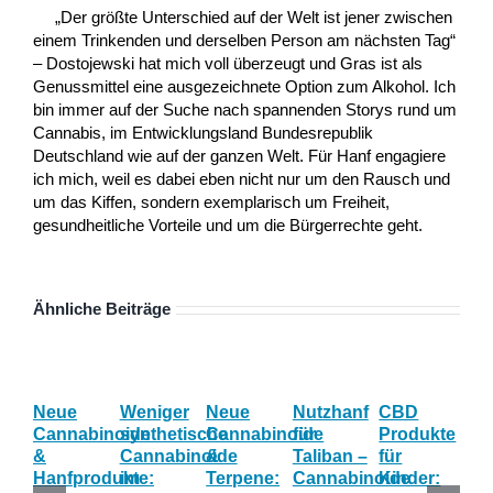
„Der größte Unterschied auf der Welt ist jener zwischen
einem Trinkenden und derselben Person am nächsten Tag“
– Dostojewski hat mich voll überzeugt und Gras ist als
Genussmittel eine ausgezeichnete Option zum Alkohol. Ich
bin immer auf der Suche nach spannenden Storys rund um
Cannabis, im Entwicklungsland Bundesrepublik
Deutschland wie auf der ganzen Welt. Für Hanf engagiere
ich mich, weil es dabei eben nicht nur um den Rausch und
um das Kiffen, sondern exemplarisch um Freiheit,
gesundheitliche Vorteile und um die Bürgerrechte geht.
Ähnliche Beiträge
Neue
Weniger
Neue
Nutzhanf
CBD
Ha
Cannabinoide
synthetische
Cannabinoide
für
Produkte
Eff
&
Cannabinoide
&
Taliban –
für
Wi
Hanfprodukte:
im
Terpene:
Cannabinoide
Kinder:
las