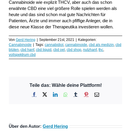
Cannabinoide wie explizit THCV, aber auch das schon
erwähnte CBD eine viel größere Rolle spielen werden als
heute und das sind schon mal gute Nachrichten für
Patienten, Ärzte und immer auch pfiffige Anleger, die in
diese neue Klasse der Therapeutika investieren wollen.
Von
Gerd Hering
|
September 21st, 2021
|
Kategorien:
Cannabinoide
|
Tags:
cannabidiol
,
cannabinoide
,
cbd als medizin
,
cbd
blüten
,
cbd hanf
,
cbd liquid
,
cbd oel
,
cbd shop
,
nutzhanf
,
thc
,
vollspektrum cbd
Teile das: Wähle deine Plattform!
Facebook
X
LinkedIn
WhatsApp
Tumblr
Pinterest
E-
Mail
Über den Autor:
Gerd Hering