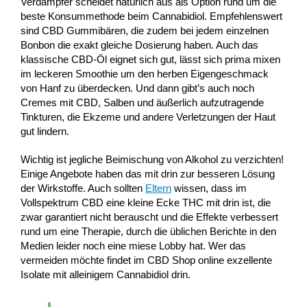
Verdampfer scheidet natürlich aus als Option rund um die
beste Konsummethode beim Cannabidiol. Empfehlenswert
sind CBD Gummibären, die zudem bei jedem einzelnen
Bonbon die exakt gleiche Dosierung haben. Auch das
klassische CBD-Öl eignet sich gut, lässt sich prima mixen
im leckeren Smoothie um den herben Eigengeschmack
von Hanf zu überdecken. Und dann gibt’s auch noch
Cremes mit CBD, Salben und äußerlich aufzutragende
Tinkturen, die Ekzeme und andere Verletzungen der Haut
gut lindern.
Wichtig ist jegliche Beimischung von Alkohol zu verzichten!
Einige Angebote haben das mit drin zur besseren Lösung
der Wirkstoffe. Auch sollten
Eltern
wissen, dass im
Vollspektrum CBD eine kleine Ecke THC mit drin ist, die
zwar garantiert nicht berauscht und die Effekte verbessert
rund um eine Therapie, durch die üblichen Berichte in den
Medien leider noch eine miese Lobby hat. Wer das
vermeiden möchte findet im CBD Shop online exzellente
Isolate mit alleinigem Cannabidiol drin.