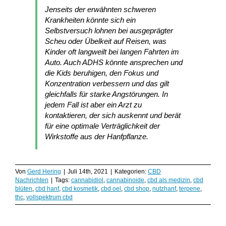
Jenseits der erwähnten schweren
Krankheiten könnte sich ein
Selbstversuch lohnen bei ausgeprägter
Scheu oder Übelkeit auf Reisen, was
Kinder oft langweilt bei langen Fahrten im
Auto. Auch ADHS könnte ansprechen und
die Kids beruhigen, den Fokus und
Konzentration verbessern und das gilt
gleichfalls für starke Angstörungen. In
jedem Fall ist aber ein Arzt zu
kontaktieren, der sich auskennt und berät
für eine optimale Verträglichkeit der
Wirkstoffe aus der Hanfpflanze.
Von
Gerd Hering
|
Juli 14th, 2021
|
Kategorien:
CBD
Nachrichten
|
Tags:
cannabidiol
,
cannabinoide
,
cbd als medizin
,
cbd
blüten
,
cbd hanf
,
cbd kosmetik
,
cbd oel
,
cbd shop
,
nutzhanf
,
terpene
,
thc
,
vollspektrum cbd