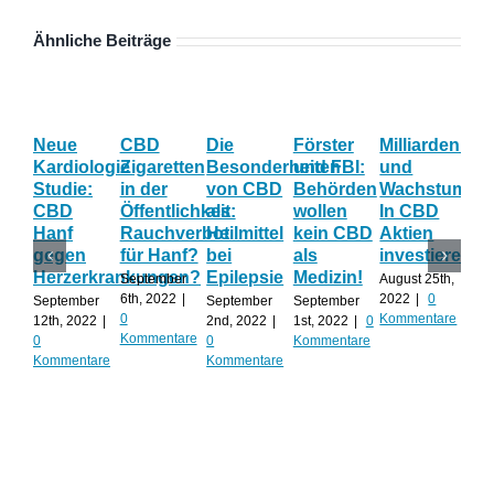
Ähnliche Beiträge
Neue
CBD
Die
Förster
Milliardenum
Ka
Kardiologie
Zigaretten
Besonderheiten
und FBI:
und
Wi
Studie:
in der
von CBD
Behörden
Wachstum:
hil
CBD
Öffentlichkeit:
als
wollen
In CBD
ist
Hanf
Rauchverbot
Heilmittel
kein CBD
Aktien
Ha
gegen
für Hanf?
bei
als
investieren?
na
Herzerkrankungen?
Epilepsie
Medizin!
vie
September
August 25th,
Al
6th, 2022
|
2022
|
0
September
September
September
0
Kommentare
12th, 2022
|
2nd, 2022
|
1st, 2022
|
0
Augu
Kommentare
0
0
Kommentare
202
Kommentare
Kommentare
Kom