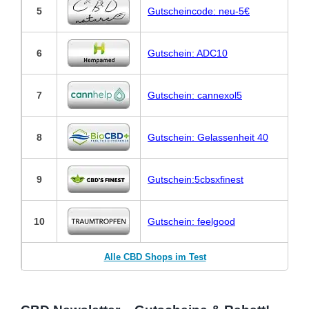
5
Gutscheincode: neu-5€
6
Gutschein: ADC10
7
Gutschein: cannexol5
8
Gutschein: Gelassenheit 40
9
Gutschein:5cbsxfinest
10
Gutschein: feelgood
Alle CBD Shops im Test