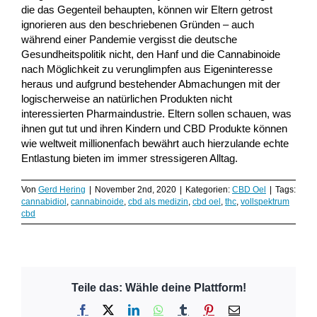
die das Gegenteil behaupten, können wir Eltern getrost
ignorieren aus den beschriebenen Gründen – auch
während einer Pandemie vergisst die deutsche
Gesundheitspolitik nicht, den Hanf und die Cannabinoide
nach Möglichkeit zu verunglimpfen aus Eigeninteresse
heraus und aufgrund bestehender Abmachungen mit der
logischerweise an natürlichen Produkten nicht
interessierten Pharmaindustrie. Eltern sollen schauen, was
ihnen gut tut und ihren Kindern und CBD Produkte können
wie weltweit millionenfach bewährt auch hierzulande echte
Entlastung bieten im immer stressigeren Alltag.
Von
Gerd Hering
|
November 2nd, 2020
|
Kategorien:
CBD Oel
|
Tags:
cannabidiol
,
cannabinoide
,
cbd als medizin
,
cbd oel
,
thc
,
vollspektrum
cbd
Teile das: Wähle deine Plattform!
Facebook
X
LinkedIn
WhatsApp
Tumblr
Pinterest
E-