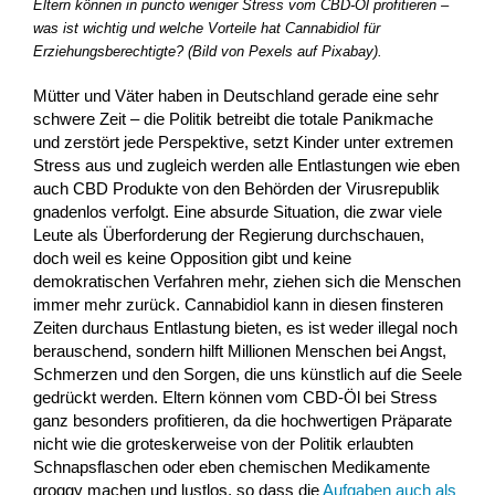
Eltern können in puncto weniger Stress vom CBD-Öl profitieren –
was ist wichtig und welche Vorteile hat Cannabidiol für
Erziehungsberechtigte? (Bild von Pexels auf Pixabay).
Mütter und Väter haben in Deutschland gerade eine sehr
schwere Zeit – die Politik betreibt die totale Panikmache
und zerstört jede Perspektive, setzt Kinder unter extremen
Stress aus und zugleich werden alle Entlastungen wie eben
auch CBD Produkte von den Behörden der Virusrepublik
gnadenlos verfolgt. Eine absurde Situation, die zwar viele
Leute als Überforderung der Regierung durchschauen,
doch weil es keine Opposition gibt und keine
demokratischen Verfahren mehr, ziehen sich die Menschen
immer mehr zurück. Cannabidiol kann in diesen finsteren
Zeiten durchaus Entlastung bieten, es ist weder illegal noch
berauschend, sondern hilft Millionen Menschen bei Angst,
Schmerzen und den Sorgen, die uns künstlich auf die Seele
gedrückt werden. Eltern können vom CBD-Öl bei Stress
ganz besonders profitieren, da die hochwertigen Präparate
nicht wie die groteskerweise von der Politik erlaubten
Schnapsflaschen oder eben chemischen Medikamente
groggy machen und lustlos, so dass die
Aufgaben auch als