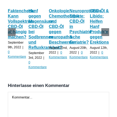
Faktencheck:
Hanf
Onkologie:
Neuroprotektive
CBD-Öl &
Gy
Kann
gegen
Chemotherapie
Effekte:
Libido:
Ne
Vollspektrum
Magensäure:
und
CBD-Öl
Helfen
Fo
CBD-Öl
CBD-Öl
CBD-Öl
in
Hanf
zu
abhängig
bei
gegen
Psychiatrie
Produkte
CB
machen?
Sodbrennen
neuropathische
&
gegen
wä
und
Beschwerden
Geriatrie?
Erektionspro
der
September
Refluxkrankheit?
We
9th, 2022
|
August 22nd,
August 20th,
August 12th,
0
2022
|
0
2022
|
0
2022
|
0
September
Augu
Kommentare
Kommentare
Kommentare
Kommentare
3rd, 2022
|
202
0
Kom
Kommentare
Hinterlasse einen Kommentar
Kommentar