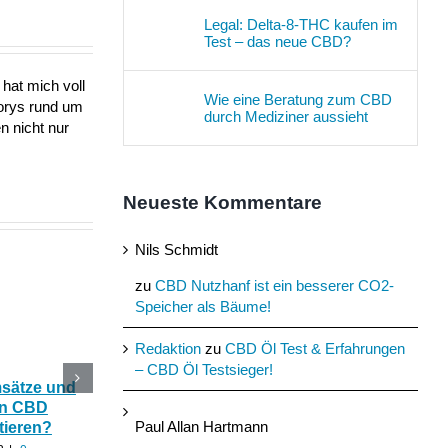
Legal: Delta-8-THC kaufen im
Test – das neue CBD?
hat mich voll
Wie eine Beratung zum CBD
torys rund um
durch Mediziner aussieht
n nicht nur
Neueste Kommentare
Nils Schmidt
zu
CBD Nutzhanf ist ein besserer CO2-
Speicher als Bäume!
Redaktion
zu
CBD Öl Test & Erfahrungen
– CBD Öl Testsieger!
msätze und
Katerstimmung: Wie
Das Ökohaus aus
In CBD
hilfreich ist CBD Hanf
Nutzhanf und
Paul Allan Hartmann
tieren?
nach zu viel Alkohol?
Cannabinoide als
Baumaterial