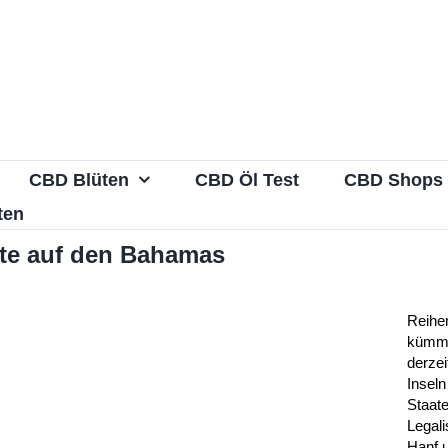
CBD Blüten
CBD Öl Test
CBD Shops
ten
te auf den Bahamas
Reihe
kümme
derze
Inseln
Staat
Legali
Hanf u