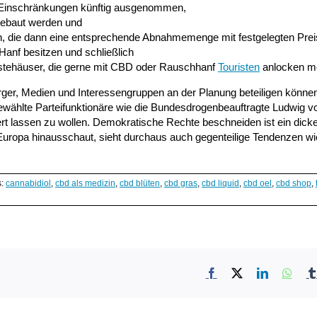
 Einschränkungen künftig ausgenommen,
gebaut werden und
n, die dann eine entsprechende Abnahmemenge mit festgelegten Preis
nf besitzen und schließlich
ästehäuser, die gerne mit CBD oder Rauschhanf
Touristen
anlocken m
Bürger, Medien und Interessengruppen an der Planung beteiligen könne
 gewählte Parteifunktionäre wie die Bundesdrogenbeauftragte Ludwig 
rt lassen zu wollen. Demokratische Rechte beschneiden ist ein dicke
uropa hinausschaut, sieht durchaus auch gegenteilige Tendenzen wi
s:
cannabidiol
,
cbd als medizin
,
cbd blüten
,
cbd gras
,
cbd liquid
,
cbd oel
,
cbd shop
,
Facebook
X
LinkedIn
What