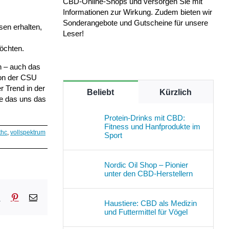
CBD-Online-Shops und versorgen Sie mit
Informationen zur Wirkung. Zudem bieten wir
Sonderangebote und Gutscheine für unsere
en erhalten,
Leser!
öchten.
n – auch das
von der CSU
r Trend in der
Beliebt
Kürzlich
e das uns das
Protein-Drinks mit CBD:
Fitness und Hanfprodukte im
thc
,
vollspektrum
Sport
Nordic Oil Shop – Pionier
unter den CBD-Herstellern
sApp
Tumblr
Pinterest
E-
Haustiere: CBD als Medizin
Mail
und Futtermittel für Vögel