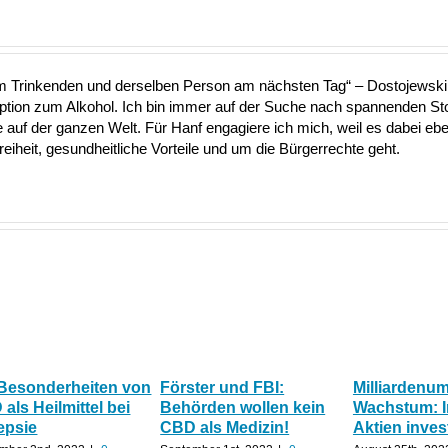
nem Trinkenden und derselben Person am nächsten Tag“ – Dostojewski 
Option zum Alkohol. Ich bin immer auf der Suche nach spannenden S
uf der ganzen Welt. Für Hanf engagiere ich mich, weil es dabei ebe
heit, gesundheitliche Vorteile und um die Bürgerrechte geht.
 Besonderheiten von
Förster und FBI:
Milliardenu
als Heilmittel bei
Behörden wollen kein
Wachstum: 
epsie
CBD als Medizin!
Aktien inves