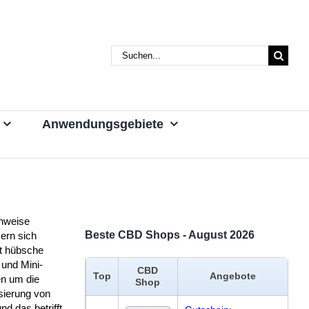
Suche
nach:
Anwendungsgebiete
nweise
Beste CBD Shops - August 2026
rn sich
it hübsche
 und Mini-
CBD
Top
Angebote
en um die
Shop
sierung von
nd das betrifft