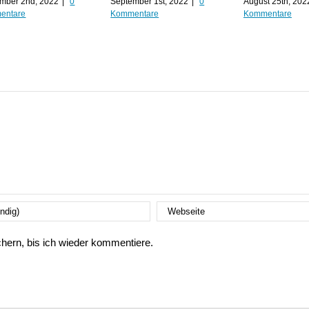
mber 2nd, 2022
|
0
September 1st, 2022
|
0
August 25th, 202
entare
Kommentare
Kommentare
ern, bis ich wieder kommentiere.