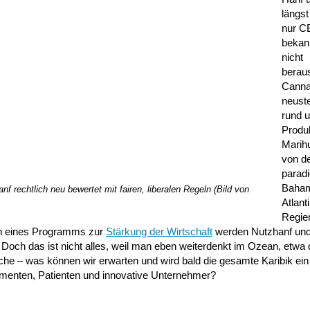
längst
nur C
bekan
nicht
berau
Canna
neust
rund 
Produ
Marih
von d
parad
Baha
rechtlich neu bewertet mit fairen, liberalen Regeln (Bild von
Atlant
Regie
en eines Programms zur
Stärkung der Wirtschaft
werden Nutzhanf und
h das ist nicht alles, weil man eben weiterdenkt im Ozean, etwa di
rche – was können wir erwarten und wird bald die gesamte Karibik ein
menten, Patienten und innovative Unternehmer?