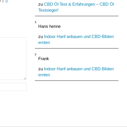
2
|
0
August 24th, 2022
|
0
zu
CBD Öl Test & Erfahrungen – CBD Öl
Kommentare
August 21st, 2022
|
0
Testsieger!
Kommentare
Hans henne
zu
Indoor Hanf anbauen und CBD-Blüten
ernten
Frank
zu
Indoor Hanf anbauen und CBD-Blüten
ernten