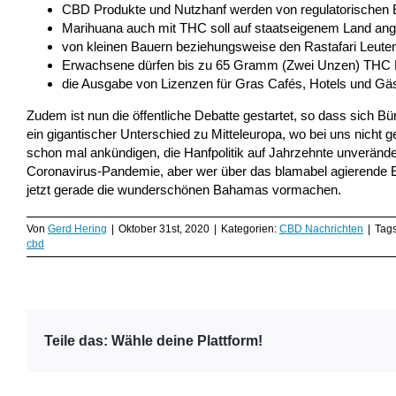
CBD Produkte und Nutzhanf werden von regulatorischen
Marihuana auch mit THC soll auf staatseigenem Land an
von kleinen Bauern beziehungsweise den Rastafari Leute
Erwachsene dürfen bis zu 65 Gramm (Zwei Unzen) THC Ha
die Ausgabe von Lizenzen für Gras Cafés, Hotels und G
Zudem ist nun die öffentliche Debatte gestartet, so dass sich 
ein gigantischer Unterschied zu Mitteleuropa, wo bei uns nicht
schon mal ankündigen, die Hanfpolitik auf Jahrzehnte unverände
Coronavirus-Pandemie, aber wer über das blamabel agierende E
jetzt gerade die wunderschönen Bahamas vormachen.
Von
Gerd Hering
|
Oktober 31st, 2020
|
Kategorien:
CBD Nachrichten
|
Tag
cbd
Teile das: Wähle deine Plattform!