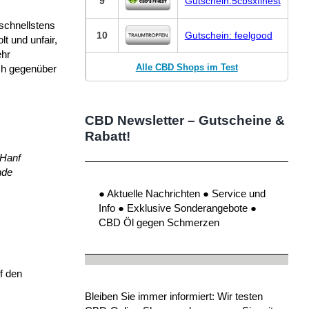
9
Gutschein:5cbsxfinest
schnellstens
10
Gutschein: feelgood
t und unfair,
ehr
Alle CBD Shops im Test
ch gegenüber
CBD Newsletter – Gutscheine &
Rabatt!
 Hanf
nde
● Aktuelle Nachrichten ● Service und
Info ● Exklusive Sonderangebote ●
CBD Öl gegen Schmerzen
f den
Bleiben Sie immer informiert: Wir testen