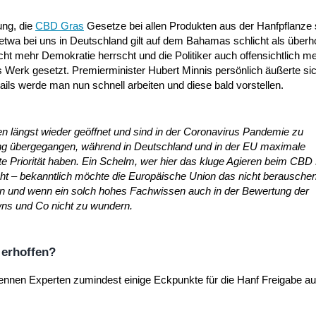
ung, die
CBD Gras
Gesetze bei allen Produkten aus der Hanfpflanze 
twa bei uns in Deutschland gilt auf dem Bahamas schlicht als überhol
cht mehr Demokratie herrscht und die Politiker auch offensichtlich m
 Werk gesetzt. Premierminister Hubert Minnis persönlich äußerte si
ils werde man nun schnell arbeiten und diese bald vorstellen.
en längst wieder geöffnet und sind in der Coronavirus Pandemie zu
ng übergegangen, während in Deutschland und in der EU maximale
 Priorität haben. Ein Schelm, wer hier das kluge Agieren beim CBD
ht – bekanntlich möchte die Europäische Union das nicht berausche
eln und wenn ein solch hohes Fachwissen auch in der Bewertung der
ns und Co nicht zu wundern.
 erhoffen?
ennen Experten zumindest einige Eckpunkte für die Hanf Freigabe au