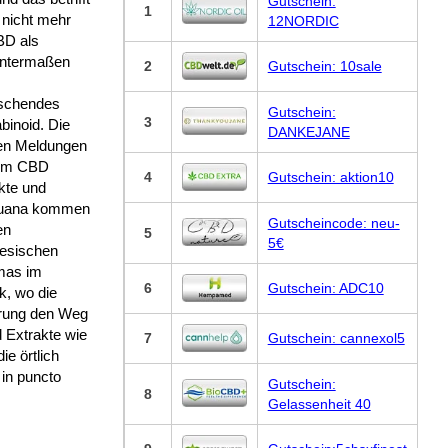
Gutschein:
1
 nicht mehr
12NORDIC
BD als
ntermaßen
2
Gutschein: 10sale
schendes
Gutschein:
3
binoid. Die
DANKEJANE
en Meldungen
um CBD
4
Gutschein: aktion10
kte und
uana kommen
Gutscheincode: neu-
en
5
5€
iesischen
mas im
6
Gutschein: ADC10
ik, wo die
rung den Weg
 Extrakte wie
7
Gutschein: cannexol5
e örtlich
 in puncto
Gutschein:
8
Gelassenheit 40