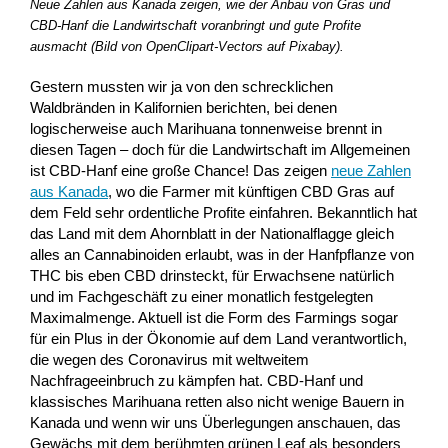
Neue Zahlen aus Kanada zeigen, wie der Anbau von Gras und
CBD-Hanf die Landwirtschaft voranbringt und gute Profite
ausmacht (Bild von OpenClipart-Vectors auf Pixabay).
Gestern mussten wir ja von den schrecklichen
Waldbränden in Kalifornien berichten, bei denen
logischerweise auch Marihuana tonnenweise brennt in
diesen Tagen – doch für die Landwirtschaft im Allgemeinen
ist CBD-Hanf eine große Chance! Das zeigen
neue Zahlen
aus Kanada
, wo die Farmer mit künftigen CBD Gras auf
dem Feld sehr ordentliche Profite einfahren. Bekanntlich hat
das Land mit dem Ahornblatt in der Nationalflagge gleich
alles an Cannabinoiden erlaubt, was in der Hanfpflanze von
THC bis eben CBD drinsteckt, für Erwachsene natürlich
und im Fachgeschäft zu einer monatlich festgelegten
Maximalmenge. Aktuell ist die Form des Farmings sogar
für ein Plus in der Ökonomie auf dem Land verantwortlich,
die wegen des Coronavirus mit weltweitem
Nachfrageeinbruch zu kämpfen hat. CBD-Hanf und
klassisches Marihuana retten also nicht wenige Bauern in
Kanada und wenn wir uns Überlegungen anschauen, das
Gewächs mit dem berühmten grünen Leaf als besonders