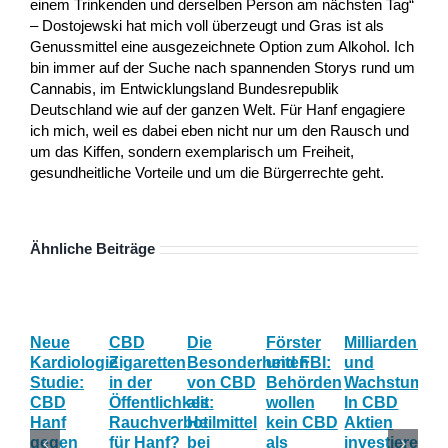
einem Trinkenden und derselben Person am nächsten Tag“
– Dostojewski hat mich voll überzeugt und Gras ist als
Genussmittel eine ausgezeichnete Option zum Alkohol. Ich
bin immer auf der Suche nach spannenden Storys rund um
Cannabis, im Entwicklungsland Bundesrepublik
Deutschland wie auf der ganzen Welt. Für Hanf engagiere
ich mich, weil es dabei eben nicht nur um den Rausch und
um das Kiffen, sondern exemplarisch um Freiheit,
gesundheitliche Vorteile und um die Bürgerrechte geht.
Ähnliche Beiträge
Neue
CBD
Die
Förster
Milliardenum
Ka
Kardiologie
Zigaretten
Besonderheiten
und FBI:
und
Wi
Studie:
in der
von CBD
Behörden
Wachstum:
hil
CBD
Öffentlichkeit:
als
wollen
In CBD
ist
Hanf
Rauchverbot
Heilmittel
kein CBD
Aktien
Ha
gegen
für Hanf?
bei
als
investieren?
na