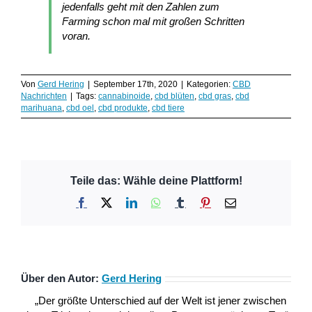
jedenfalls geht mit den Zahlen zum
Farming schon mal mit großen Schritten
voran.
Von
Gerd Hering
|
September 17th, 2020
|
Kategorien:
CBD
Nachrichten
|
Tags:
cannabinoide
,
cbd blüten
,
cbd gras
,
cbd
marihuana
,
cbd oel
,
cbd produkte
,
cbd tiere
Teile das: Wähle deine Plattform!
Facebook
X
LinkedIn
WhatsApp
Tumblr
Pinterest
E-
Mail
Über den Autor:
Gerd Hering
„Der größte Unterschied auf der Welt ist jener zwischen