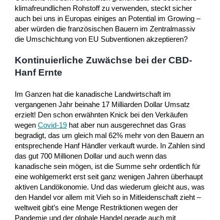
klimafreundlichen Rohstoff zu verwenden, steckt sicher
auch bei uns in Europas einiges an Potential im Growing –
aber würden die französischen Bauern im Zentralmassiv
die Umschichtung von EU Subventionen akzeptieren?
Kontinuierliche Zuwächse bei der CBD-
Hanf Ernte
Im Ganzen hat die kanadische Landwirtschaft im
vergangenen Jahr beinahe 17 Milliarden Dollar Umsatz
erzielt! Den schon erwähnten Knick bei den Verkäufen
wegen
Covid-19
hat aber nun ausgerechnet das Gras
begradigt, das um gleich mal 62% mehr von den Bauern an
entsprechende Hanf Händler verkauft wurde. In Zahlen sind
das gut 700 Millionen Dollar und auch wenn das
kanadische sein mögen, ist die Summe sehr ordentlich für
eine wohlgemerkt erst seit ganz wenigen Jahren überhaupt
aktiven Landökonomie. Und das wiederum gleicht aus, was
den Handel vor allem mit Vieh so in Mitleidenschaft zieht –
weltweit gibt’s eine Menge Restriktionen wegen der
Pandemie und der globale Handel gerade auch mit