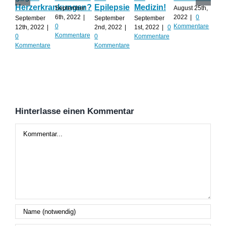
Herzerkrankungen?
Epilepsie
Medizin!
vie
September
August 25th,
Al
6th, 2022
|
2022
|
0
September
September
September
0
Kommentare
12th, 2022
|
2nd, 2022
|
1st, 2022
|
0
Augu
Kommentare
0
0
Kommentare
202
Kommentare
Kommentare
Kom
Hinterlasse einen Kommentar
Kommentar