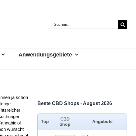
Suche
nach:
Anwendungsgebiete
ennen ja schon
Beste CBD Shops - August 2026
Menge
htsreicher
suchungen
CBD
Top
Angebote
annabidiol
Shop
och wünscht
ich manchmal