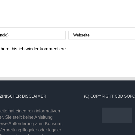
ern, bis ich wieder kommentiere.
ZINISCHER DISCLAIMER
(C) COPYRIGHT CBD SOFO
ite hat einen rein informativen
r. Sie stellt keine Anleitung
eise Aufforderung zum Konsum,
rbreitung illegaler oder legaler