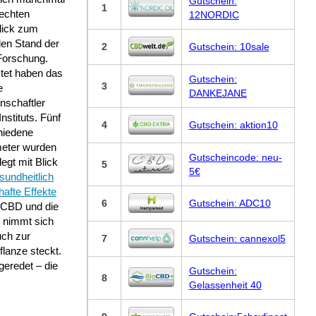
Gutschein:
1
 echten
12NORDIC
lick zum
len Stand der
2
Gutschein: 10sale
Forschung.
stet haben das
Gutschein:
3
e
DANKEJANE
nschaftler
Instituts. Fünf
4
Gutschein: aktion10
hiedene
eter wurden
Gutscheincode: neu-
legt mit Blick
5
5€
sundheitlich
lhafte Effekte
6
Gutschein: ADC10
 CBD und die
e nimmt sich
uch zur
7
Gutschein: cannexol5
lanze steckt.
eredet – die
Gutschein:
8
Gelassenheit 40