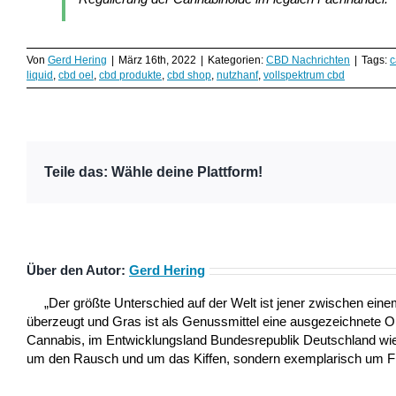
Von
Gerd Hering
|
März 16th, 2022
|
Kategorien:
CBD Nachrichten
|
Tags:
c
liquid
,
cbd oel
,
cbd produkte
,
cbd shop
,
nutzhanf
,
vollspektrum cbd
Teile das: Wähle deine Plattform!
Über den Autor:
Gerd Hering
„Der größte Unterschied auf der Welt ist jener zwischen ei
überzeugt und Gras ist als Genussmittel eine ausgezeichnete 
Cannabis, im Entwicklungsland Bundesrepublik Deutschland wie a
um den Rausch und um das Kiffen, sondern exemplarisch um Frei