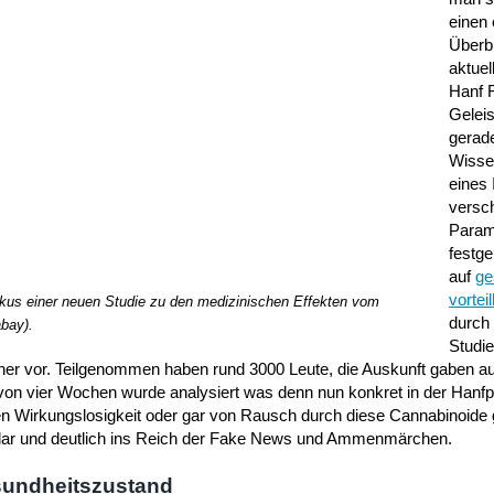
einen
Überb
aktuel
Hanf 
Gelei
gerad
Wisse
eines 
versc
Param
festge
auf
ge
vortei
kus einer neuen Studie zu den medizinischen Effekten vom
durch
abay).
Studi
her vor. Teilgenommen haben rund 3000 Leute, die Auskunft gaben a
von vier Wochen wurde analysiert was denn nun konkret in der Hanfpf
n Wirkungslosigkeit oder gar von Rausch durch diese Cannabinoide g
 klar und deutlich ins Reich der Fake News und Ammenmärchen.
sundheitszustand