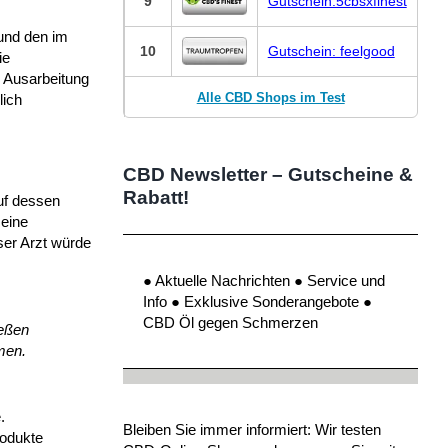
9
Gutschein:5cbsxfinest
 und den im
10
Gutschein: feelgood
ie
r Ausarbeitung
Alle CBD Shops im Test
lich
CBD Newsletter – Gutscheine &
Rabatt!
uf dessen
 eine
ser Arzt würde
● Aktuelle Nachrichten ● Service und
Info ● Exklusive Sonderangebote ●
CBD Öl gegen Schmerzen
ießen
men.
.
Bleiben Sie immer informiert: Wir testen
rodukte