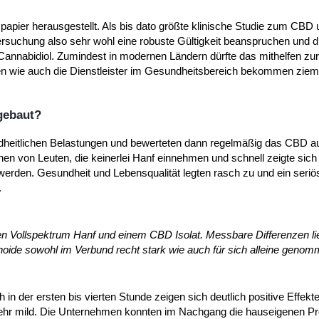
apier herausgestellt. Als bis dato größte klinische Studie zum CBD
ersuchung also sehr wohl eine robuste Gültigkeit beanspruchen und d
h Cannabidiol. Zumindest in modernen Ländern dürfte das mithelfen zu
n wie auch die Dienstleister im Gesundheitsbereich bekommen ziem
gebaut?
heitlichen Belastungen und bewerteten dann regelmäßig das CBD a
en von Leuten, die keinerlei Hanf einnehmen und schnell zeigte sich
hwerden. Gesundheit und Lebensqualität legten rasch zu und ein seriö
.
n Vollspektrum Hanf und einem CBD Isolat. Messbare Differenzen l
oide sowohl im Verbund recht stark wie auch für sich alleine genom
 der ersten bis vierten Stunde zeigen sich deutlich positive Effekte
 sehr mild. Die Unternehmen konnten im Nachgang die hauseigenen P