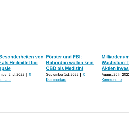
 Besonderheiten von
Förster und FBI:
Milliardenu
als Heilmittel bei
Behörden wollen kein
Wachstum: 
epsie
CBD als Medizin!
Aktien inves
mber 2nd, 2022
|
0
September 1st, 2022
|
0
August 25th, 202
entare
Kommentare
Kommentare