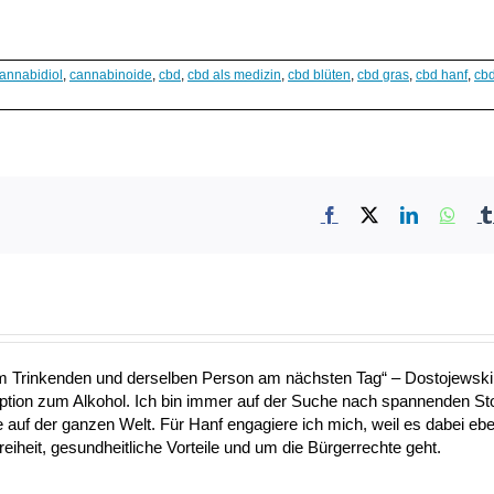
annabidiol
,
cannabinoide
,
cbd
,
cbd als medizin
,
cbd blüten
,
cbd gras
,
cbd hanf
,
cb
Facebook
X
LinkedIn
What
nem Trinkenden und derselben Person am nächsten Tag“ – Dostojewski 
Option zum Alkohol. Ich bin immer auf der Suche nach spannenden S
uf der ganzen Welt. Für Hanf engagiere ich mich, weil es dabei ebe
heit, gesundheitliche Vorteile und um die Bürgerrechte geht.