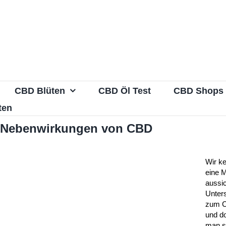
CBD Blüten
CBD Öl Test
CBD Shops
ten
d Nebenwirkungen von CBD
Wir k
eine 
aussic
Unter
zum C
und d
man s