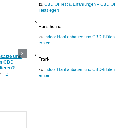
zu
CBD Öl Test & Erfahrungen – CBD Öl
Testsieger!
Hans henne
zu
Indoor Hanf anbauen und CBD-Blüten
ernten
msätze und
Katerstimmung: Wie
Das Ökohaus aus
Frank
In CBD
hilfreich ist CBD Hanf
Nutzhanf und
tieren?
nach zu viel Alkohol?
Cannabinoide als
zu
Indoor Hanf anbauen und CBD-Blüten
Baumaterial
2
|
0
August 24th, 2022
|
0
ernten
Kommentare
August 21st, 2022
|
0
Kommentare