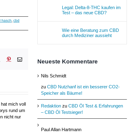
Legal: Delta-8-THC kaufen im
Test – das neue CBD?
d hasch
,
cbd
Wie eine Beratung zum CBD
durch Mediziner aussieht
sApp
Tumblr
Pinterest
E-
Neueste Kommentare
Mail
Nils Schmidt
zu
CBD Nutzhanf ist ein besserer CO2-
Speicher als Bäume!
hat mich voll
Redaktion
zu
CBD Öl Test & Erfahrungen
torys rund um
– CBD Öl Testsieger!
n nicht nur
Paul Allan Hartmann