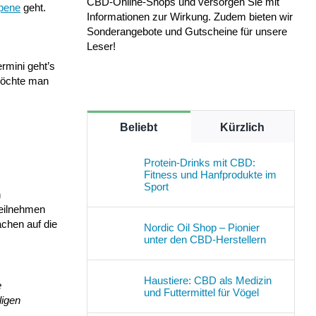
CBD-Online-Shops und versorgen Sie mit
pene
geht.
Informationen zur Wirkung. Zudem bieten wir
Sonderangebote und Gutscheine für unsere
Leser!
rmini geht’s
öchte man
Beliebt
Kürzlich
Protein-Drinks mit CBD:
Fitness und Hanfprodukte im
Sport
n
Teilnehmen
chen auf die
Nordic Oil Shop – Pionier
unter den CBD-Herstellern
Haustiere: CBD als Medizin
e
und Futtermittel für Vögel
ligen